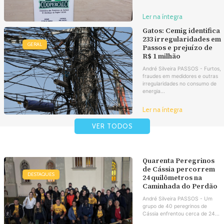
Ler na íntegra
Gatos: Cemig identifica
233 irregularidades em
GERAL
Passos e prejuízo de
R$ 1 milhão
André Silveira PASSOS - Furtos,
fraudes em medidores e outras
irregularidades no consumo de
energia...
Ler na íntegra
VER TODOS
Quarenta Peregrinos
de Cássia percorrem
DESTAQUES
24 quilômetros na
Caminhada do Perdão
André Silveira PASSOS - Um
grupo de 40 peregrinos de
Cássia enfrentou cerca de 24...