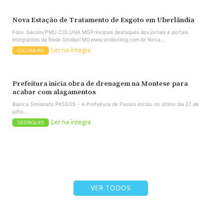
Nova Estação de Tratamento de Esgoto em Uberlândia
Foto: Secom/PMU COLUNA MGPrincipais destaques dos jornais e portais
integrantes da Rede Sindijori MGwww.sindijorimg.com.br Nova...
Ler na íntegra
COLUNA MG
Prefeitura inicia obra de drenagem na Montese para
acabar com alagamentos
Bianca Simionato PASSOS - A Prefeitura de Passos iniciou no último dia 27 de
julho...
Ler na íntegra
DESTAQUES
VER TODOS