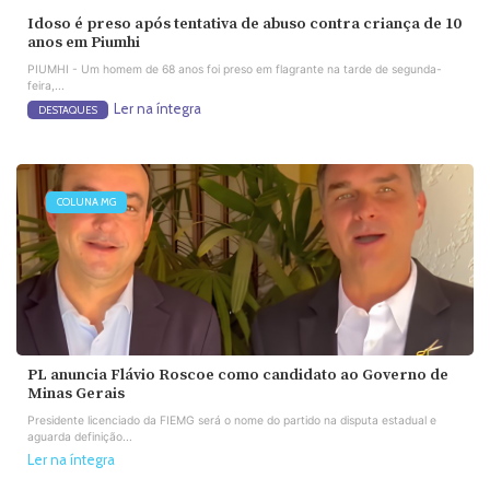
Idoso é preso após tentativa de abuso contra criança de 10
anos em Piumhi
PIUMHI - Um homem de 68 anos foi preso em flagrante na tarde de segunda-
feira,...
Ler na íntegra
DESTAQUES
COLUNA MG
PL anuncia Flávio Roscoe como candidato ao Governo de
Minas Gerais
Presidente licenciado da FIEMG será o nome do partido na disputa estadual e
aguarda definição...
Ler na íntegra