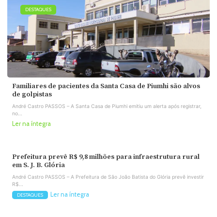
DESTAQUES
Familiares de pacientes da Santa Casa de Piumhi são alvos
de golpistas
André Castro PASSOS – A Santa Casa de Piumhi emitiu um alerta após registrar,
no...
Ler na íntegra
Prefeitura prevê R$ 9,8 milhões para infraestrutura rural
em S. J. B. Glória
André Castro PASSOS – A Prefeitura de São João Batista do Glória prevê investir
R$...
Ler na íntegra
DESTAQUES