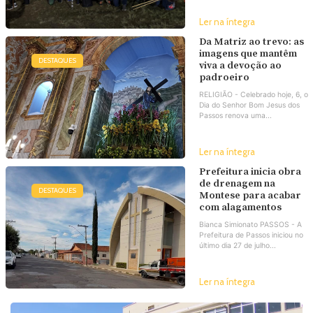
Ler na íntegra
Da Matriz ao trevo: as
imagens que mantêm
DESTAQUES
viva a devoção ao
padroeiro
RELIGIÃO - Celebrado hoje, 6, o
Dia do Senhor Bom Jesus dos
Passos renova uma...
Ler na íntegra
Prefeitura inicia obra
de drenagem na
DESTAQUES
Montese para acabar
com alagamentos
Bianca Simionato PASSOS - A
Prefeitura de Passos iniciou no
último dia 27 de julho...
Ler na íntegra