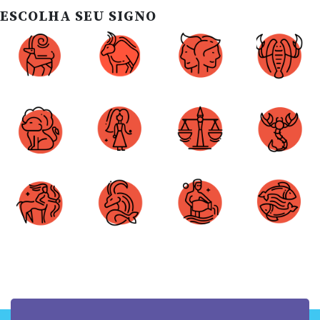
ESCOLHA SEU SIGNO
Áries
Touro
Gêmeos
Câncer
Leão
Virgem
Libra
Escorpião
Sagitário
Capricórnio
Aquário
Peixes