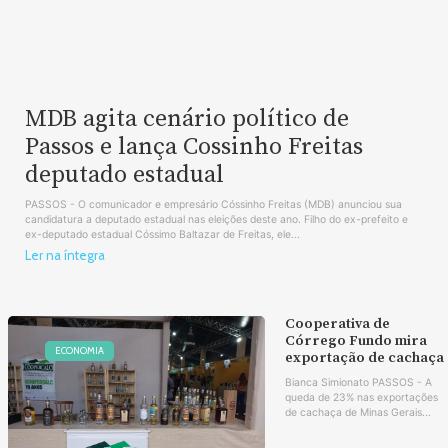
MDB agita cenário político de
Passos e lança Cossinho Freitas
deputado estadual
PASSOS - O comunicador e empresário Cóssinho Freitas (MDB) anunciou sua
candidatura a deputado estadual nas eleições deste ano. Filho do ex-prefeito e
ex-deputado estadual Cóssimo Baltazar de Freitas, ele...
Ler na íntegra
Cooperativa de
Córrego Fundo mira
ECONOMIA
exportação de cachaça
Bianca Simionato PASSOS - A
queda de 23% nas exportações
de cachaça de Minas Gerais...