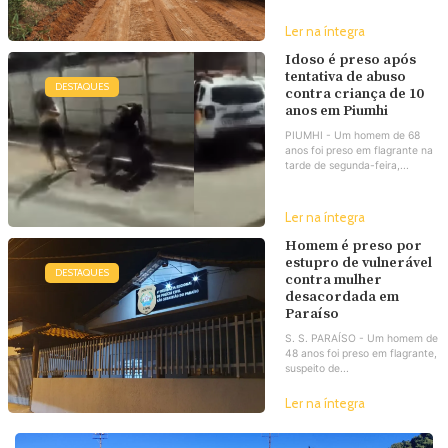
Ler na íntegra
Idoso é preso após
tentativa de abuso
DESTAQUES
contra criança de 10
anos em Piumhi
PIUMHI - Um homem de 68
anos foi preso em flagrante na
tarde de segunda-feira,...
Ler na íntegra
Homem é preso por
estupro de vulnerável
DESTAQUES
contra mulher
desacordada em
Paraíso
S. S. PARAÍSO - Um homem de
48 anos foi preso em flagrante,
suspeito de...
Ler na íntegra