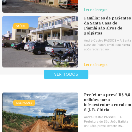
Ler na íntegra
Familiares de pacientes
da Santa Casa de
SAÚDE
Piumhi são alvos de
golpistas
André Castro PASSOS – A Santa
Casa de Piumhi emitiu um alerta
após registrar, no...
Ler na íntegra
VER TODOS
Prefeitura prevê R$ 9,8
milhões para
DESTAQUES
infraestrutura rural em
S. J. B. Glória
André Castro PASSOS – A
Prefeitura de São João Batista
do Glória prevê investir R$...