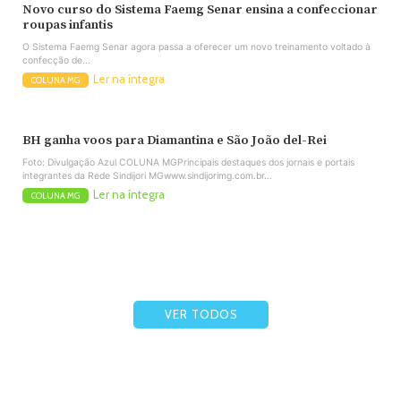
Novo curso do Sistema Faemg Senar ensina a confeccionar
roupas infantis
O Sistema Faemg Senar agora passa a oferecer um novo treinamento voltado à
confecção de...
Ler na íntegra
COLUNA MG
BH ganha voos para Diamantina e São João del-Rei
Foto: Divulgação Azul COLUNA MGPrincipais destaques dos jornais e portais
integrantes da Rede Sindijori MGwww.sindijorimg.com.br...
Ler na íntegra
COLUNA MG
VER TODOS