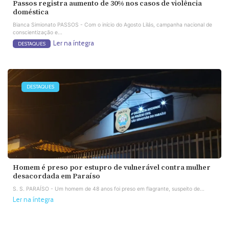
Passos registra aumento de 30% nos casos de violência
doméstica
Bianca Simionato PASSOS - Com o início do Agosto Lilás, campanha nacional de
conscientização e...
Ler na íntegra
DESTAQUES
DESTAQUES
Homem é preso por estupro de vulnerável contra mulher
desacordada em Paraíso
S. S. PARAÍSO - Um homem de 48 anos foi preso em flagrante, suspeito de...
Ler na íntegra