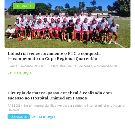
DESTAQUES
Industrial vence novamente o PTC e conquista
tricampeonato da Copa Regional Quarentão
Bianca Simionato PASSOS - O Industrial, de Itaú de Minas, é o campeão da VII...
Ler na íntegra
Cirurgia de marca-passo cerebral é realizada com
sucesso no Hospital Unimed em Passos
PASSOS - Em um marco significativo para a saúde no interior mineiro, o Hospital
Unimed...
Ler na íntegra
DESTAQUES