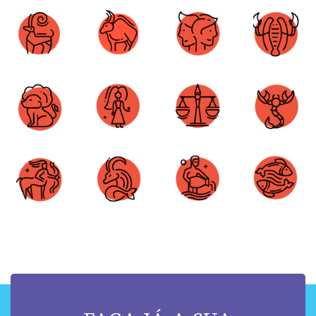
Áries
Touro
Gêmeos
Câncer
Leão
Virgem
Libra
Escorpião
Sagitário
Capricórnio
Aquário
Peixes