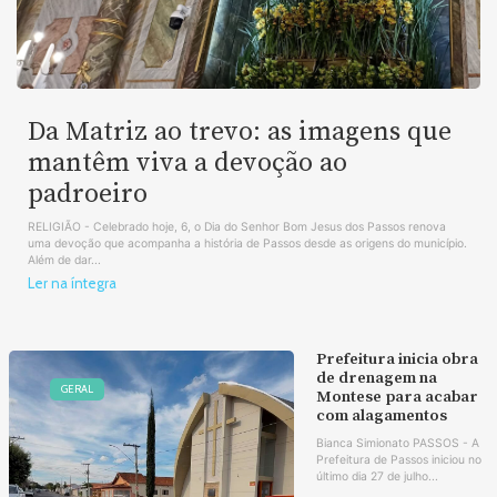
Da Matriz ao trevo: as imagens que
mantêm viva a devoção ao
padroeiro
RELIGIÃO - Celebrado hoje, 6, o Dia do Senhor Bom Jesus dos Passos renova
uma devoção que acompanha a história de Passos desde as origens do município.
Além de dar...
Ler na íntegra
Prefeitura inicia obra
de drenagem na
GERAL
Montese para acabar
com alagamentos
Bianca Simionato PASSOS - A
Prefeitura de Passos iniciou no
último dia 27 de julho...