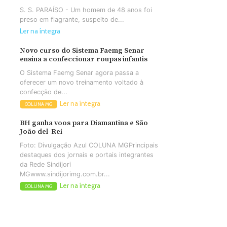
S. S. PARAÍSO - Um homem de 48 anos foi
preso em flagrante, suspeito de...
Ler na íntegra
Novo curso do Sistema Faemg Senar
ensina a confeccionar roupas infantis
O Sistema Faemg Senar agora passa a
oferecer um novo treinamento voltado à
confecção de...
Ler na íntegra
COLUNA MG
BH ganha voos para Diamantina e São
João del-Rei
Foto: Divulgação Azul COLUNA MGPrincipais
destaques dos jornais e portais integrantes
da Rede Sindijori
MGwww.sindijorimg.com.br...
Ler na íntegra
COLUNA MG