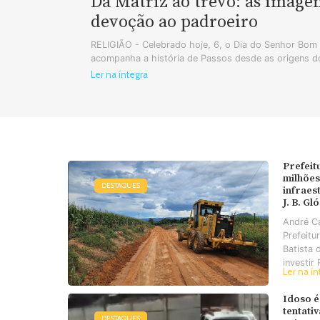
Da Matriz ao trevo: as image
devoção ao padroeiro
RELIGIÃO - Celebrado hoje, 6, o Dia do Senhor Bo
acompanha a história de Passos desde as origens do
Ler na íntegra
Prefeit
milhões
DESTAQUES
infraes
J. B. Gl
André C
Prefeitu
Batista 
investir 
Ler na ín
Idoso é
tentati
DESTAQUES