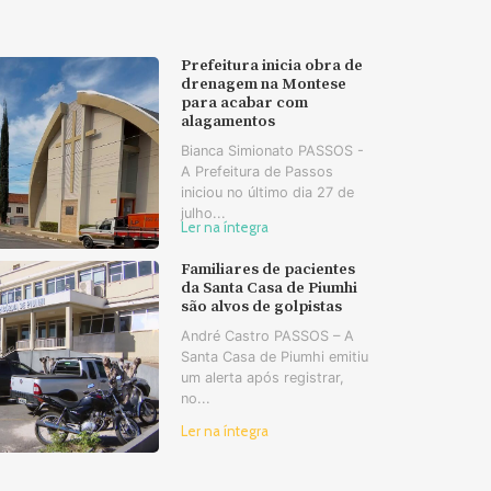
Prefeitura inicia obra de
drenagem na Montese
para acabar com
alagamentos
Bianca Simionato PASSOS -
A Prefeitura de Passos
iniciou no último dia 27 de
julho...
Ler na íntegra
Familiares de pacientes
da Santa Casa de Piumhi
são alvos de golpistas
André Castro PASSOS – A
Santa Casa de Piumhi emitiu
um alerta após registrar,
no...
Ler na íntegra