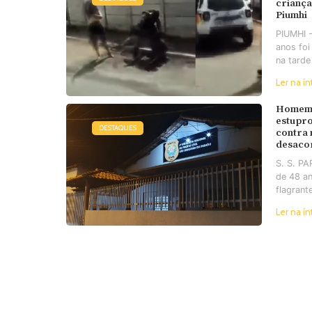
criança
Piumhi
PIUMHI 
anos foi
na tarde
Ler na ín
Homem 
estupro
DESTAQUES
contra
desaco
S. S. P
de 48 an
flagrant
Ler na ín