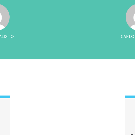
RREIRA
CES