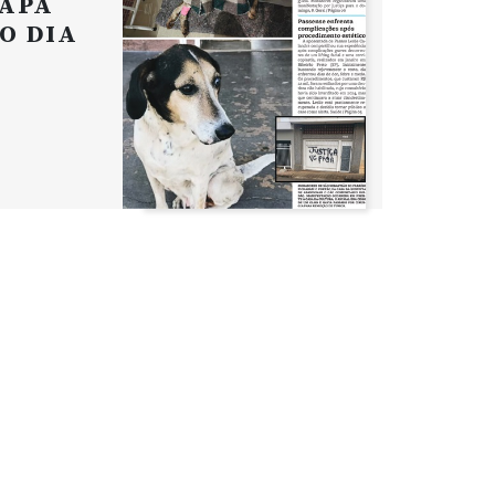
APA
O DIA