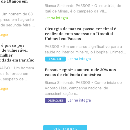
 de 10 anos em
Bianca Simionato PASSOS - O Industrial, de
Itaú de Minas, é o campeão da VII...
- Um homem de 68
Ler na íntegra
 preso em flagrante
 de segunda-feira,...
Cirurgia de marca-passo cerebral é
realizada com sucesso no Hospital
tegra
Unimed em Passos
é preso por
PASSOS - Em um marco significativo para a
 de vulnerável
saúde no interior mineiro, o Hospital Unimed...
 mulher
Ler na íntegra
DESTAQUES
rdada em Paraíso
ARAÍSO - Um homem
Passos registra aumento de 30% nos
os foi preso em
casos de violência doméstica
e, suspeito de...
Bianca Simionato PASSOS - Com o início do
Agosto Lilás, campanha nacional de
tegra
conscientização e...
Ler na íntegra
DESTAQUES
VER TODOS