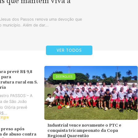
ns que mantêm viva a
m Jesus dos Passos renova uma devoção que
 município. Além de dar...
VER TODOS
ura prevê R$ 9,8
 para
DESTAQUES
trutura rural em S.
ória
astro PASSOS – A
ra de São João
do Glória prevê
R$...
tegra
Industrial vence novamente o PTC e
 preso após
conquista tricampeonato da Copa
va de abuso contra
Regional Quarentão