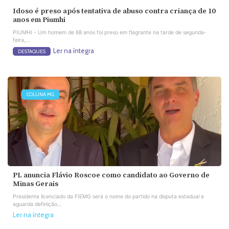
Idoso é preso após tentativa de abuso contra criança de 10
anos em Piumhi
PIUMHI - Um homem de 68 anos foi preso em flagrante na tarde de segunda-
feira,...
Ler na íntegra
DESTAQUES
COLUNA MG
PL anuncia Flávio Roscoe como candidato ao Governo de
Minas Gerais
Presidente licenciado da FIEMG será o nome do partido na disputa estadual e
aguarda definição...
Ler na íntegra