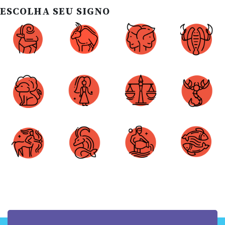
ESCOLHA SEU SIGNO
Áries
Touro
Gêmeos
Câncer
Leão
Virgem
Libra
Escorpião
Sagitário
Capricórnio
Aquário
Peixes