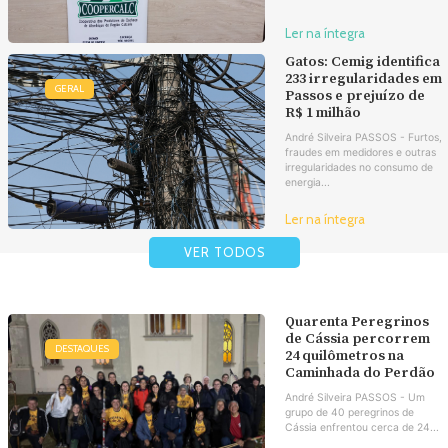
Ler na íntegra
Gatos: Cemig identifica
233 irregularidades em
GERAL
Passos e prejuízo de
R$ 1 milhão
André Silveira PASSOS - Furtos,
fraudes em medidores e outras
irregularidades no consumo de
energia...
Ler na íntegra
VER TODOS
Quarenta Peregrinos
de Cássia percorrem
DESTAQUES
24 quilômetros na
Caminhada do Perdão
André Silveira PASSOS - Um
grupo de 40 peregrinos de
Cássia enfrentou cerca de 24...