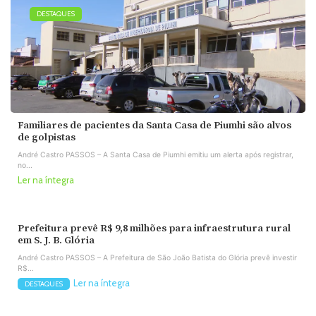
DESTAQUES
Familiares de pacientes da Santa Casa de Piumhi são alvos
de golpistas
André Castro PASSOS – A Santa Casa de Piumhi emitiu um alerta após registrar,
no...
Ler na íntegra
Prefeitura prevê R$ 9,8 milhões para infraestrutura rural
em S. J. B. Glória
André Castro PASSOS – A Prefeitura de São João Batista do Glória prevê investir
R$...
Ler na íntegra
DESTAQUES