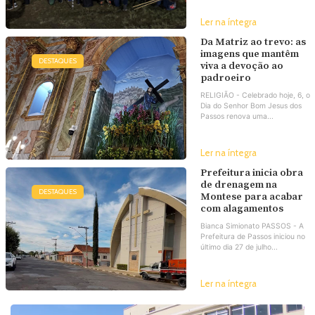
Ler na íntegra
Da Matriz ao trevo: as
imagens que mantêm
DESTAQUES
viva a devoção ao
padroeiro
RELIGIÃO - Celebrado hoje, 6, o
Dia do Senhor Bom Jesus dos
Passos renova uma...
Ler na íntegra
Prefeitura inicia obra
de drenagem na
DESTAQUES
Montese para acabar
com alagamentos
Bianca Simionato PASSOS - A
Prefeitura de Passos iniciou no
último dia 27 de julho...
Ler na íntegra