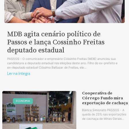
MDB agita cenário político de
Passos e lança Cossinho Freitas
deputado estadual
PASSOS - O comunicador e empresário Cóssinho Freitas (MDB) anunciou sua
candidatura a deputado estadual nas eleições deste ano. Filho do ex-prefeito e
ex-deputado estadual Cóssimo Baltazar de Freitas, ele...
Ler na íntegra
Cooperativa de
Córrego Fundo mira
ECONOMIA
exportação de cachaça
Bianca Simionato PASSOS - A
queda de 23% nas exportações
de cachaça de Minas Gerais...