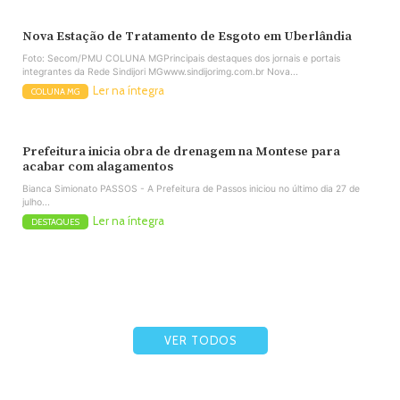
Nova Estação de Tratamento de Esgoto em Uberlândia
Foto: Secom/PMU COLUNA MGPrincipais destaques dos jornais e portais
integrantes da Rede Sindijori MGwww.sindijorimg.com.br Nova...
Ler na íntegra
COLUNA MG
Prefeitura inicia obra de drenagem na Montese para
acabar com alagamentos
Bianca Simionato PASSOS - A Prefeitura de Passos iniciou no último dia 27 de
julho...
Ler na íntegra
DESTAQUES
VER TODOS