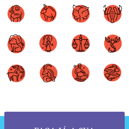
Áries
Touro
Gêmeos
Câncer
Leão
Virgem
Libra
Escorpião
Sagitário
Capricórnio
Aquário
Peixes