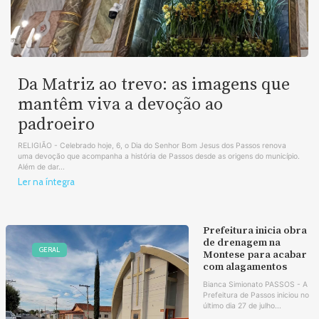
Da Matriz ao trevo: as imagens que
mantêm viva a devoção ao
padroeiro
RELIGIÃO - Celebrado hoje, 6, o Dia do Senhor Bom Jesus dos Passos renova
uma devoção que acompanha a história de Passos desde as origens do município.
Além de dar...
Ler na íntegra
Prefeitura inicia obra
de drenagem na
GERAL
Montese para acabar
com alagamentos
Bianca Simionato PASSOS - A
Prefeitura de Passos iniciou no
último dia 27 de julho...