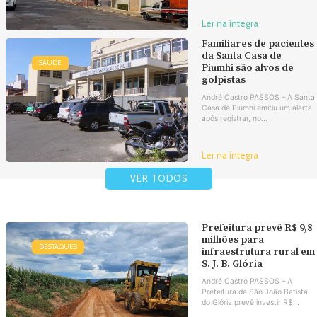
Ler na íntegra
Familiares de pacientes
da Santa Casa de
SAÚDE
Piumhi são alvos de
golpistas
André Castro PASSOS – A Santa
Casa de Piumhi emitiu um alerta
após registrar, no...
Ler na íntegra
VER TODOS
Prefeitura prevê R$ 9,8
milhões para
DESTAQUES
infraestrutura rural em
S. J. B. Glória
André Castro PASSOS – A
Prefeitura de São João Batista
do Glória prevê investir R$...