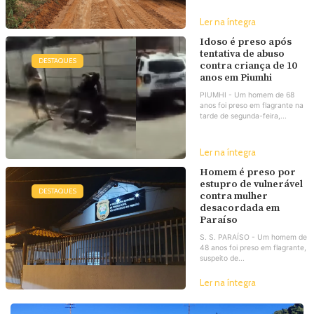
Ler na íntegra
Idoso é preso após
tentativa de abuso
DESTAQUES
contra criança de 10
anos em Piumhi
PIUMHI - Um homem de 68
anos foi preso em flagrante na
tarde de segunda-feira,...
Ler na íntegra
Homem é preso por
estupro de vulnerável
DESTAQUES
contra mulher
desacordada em
Paraíso
S. S. PARAÍSO - Um homem de
48 anos foi preso em flagrante,
suspeito de...
Ler na íntegra