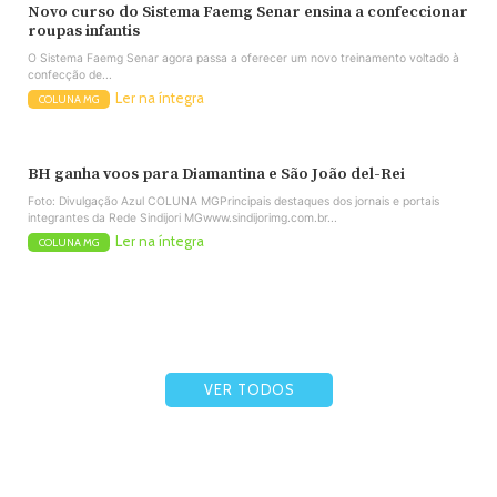
Novo curso do Sistema Faemg Senar ensina a confeccionar
roupas infantis
O Sistema Faemg Senar agora passa a oferecer um novo treinamento voltado à
confecção de...
Ler na íntegra
COLUNA MG
BH ganha voos para Diamantina e São João del-Rei
Foto: Divulgação Azul COLUNA MGPrincipais destaques dos jornais e portais
integrantes da Rede Sindijori MGwww.sindijorimg.com.br...
Ler na íntegra
COLUNA MG
VER TODOS