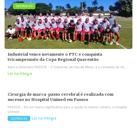
DESTAQUES
Industrial vence novamente o PTC e conquista
tricampeonato da Copa Regional Quarentão
Bianca Simionato PASSOS - O Industrial, de Itaú de Minas, é o campeão da VII...
Ler na íntegra
Cirurgia de marca-passo cerebral é realizada com
sucesso no Hospital Unimed em Passos
PASSOS - Em um marco significativo para a saúde no interior mineiro, o Hospital
Unimed...
Ler na íntegra
DESTAQUES