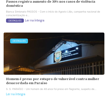
Passos registra aumento de 30% nos casos de violência
doméstica
Bianca Simionato PASSOS - Com o início do Agosto Lilás, campanha nacional de
conscientização e...
Ler na íntegra
DESTAQUES
DESTAQUES
Homem é preso por estupro de vulnerável contra mulher
desacordada em Paraíso
S. S. PARAÍSO - Um homem de 48 anos foi preso em flagrante, suspeito de...
Ler na íntegra