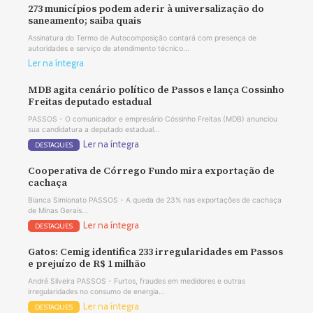
273 municípios podem aderir à universalização do
saneamento; saiba quais
Assinatura do Termo de Autocomposição contará com presença de
autoridades e serviço de atendimento técnico...
Ler na íntegra
MDB agita cenário político de Passos e lança Cossinho
Freitas deputado estadual
PASSOS - O comunicador e empresário Cóssinho Freitas (MDB) anunciou
sua candidatura a deputado estadual...
Ler na íntegra
DESTAQUES
Cooperativa de Córrego Fundo mira exportação de
cachaça
Bianca Simionato PASSOS - A queda de 23% nas exportações de cachaça
de Minas Gerais...
Ler na íntegra
DESTAQUES
Gatos: Cemig identifica 233 irregularidades em Passos
e prejuízo de R$ 1 milhão
André Silveira PASSOS - Furtos, fraudes em medidores e outras
irregularidades no consumo de energia...
Ler na íntegra
DESTAQUES