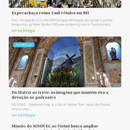
Expocachaça reúne 2 mil rótulos em BH
Foto: Divulgação COLUNA MGPrincipais destaques dos jornais e portais
integrantes da Rede Sindijori MGwww.sindijorimg.com.br Expocachaça...
Ler na íntegra
DESTAQUES
Da Matriz ao trevo: as imagens que mantêm viva a
devoção ao padroeiro
RELIGIÃO - Celebrado hoje, 6, o Dia do Senhor Bom Jesus dos Passos
renova uma...
Ler na íntegra
Missão do SINDVEL ao Vietnã busca ampliar