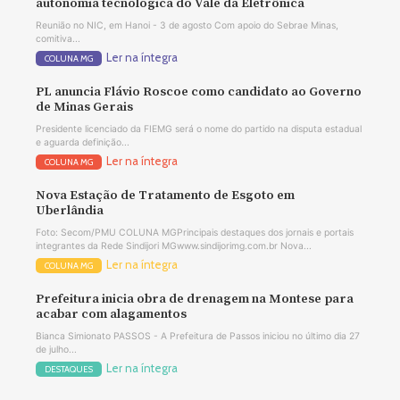
autonomia tecnológica do Vale da Eletrônica
Reunião no NIC, em Hanoi - 3 de agosto Com apoio do Sebrae Minas,
comitiva...
Ler na íntegra
COLUNA MG
PL anuncia Flávio Roscoe como candidato ao Governo
de Minas Gerais
Presidente licenciado da FIEMG será o nome do partido na disputa estadual
e aguarda definição...
Ler na íntegra
COLUNA MG
Nova Estação de Tratamento de Esgoto em
Uberlândia
Foto: Secom/PMU COLUNA MGPrincipais destaques dos jornais e portais
integrantes da Rede Sindijori MGwww.sindijorimg.com.br Nova...
Ler na íntegra
COLUNA MG
Prefeitura inicia obra de drenagem na Montese para
acabar com alagamentos
Bianca Simionato PASSOS - A Prefeitura de Passos iniciou no último dia 27
de julho...
Ler na íntegra
DESTAQUES