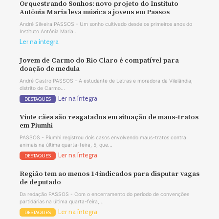
Orquestrando Sonhos: novo projeto do Instituto
Antônia Maria leva música a jovens em Passos
André Silveira PASSOS - Um sonho cultivado desde os primeiros anos do
Instituto Antônia Maria...
Ler na íntegra
Jovem de Carmo do Rio Claro é compatível para
doação de medula
André Castro PASSOS – A estudante de Letras e moradora da Vilelândia,
distrito de Carmo...
Ler na íntegra
DESTAQUES
Vinte cães são resgatados em situação de maus-tratos
em Piumhi
PASSOS - Piumhi registrou dois casos envolvendo maus-tratos contra
animais na última quarta-feira, 5, que...
Ler na íntegra
DESTAQUES
Região tem ao menos 14 indicados para disputar vagas
de deputado
Da redação PASSOS - Com o encerramento do período de convenções
partidárias na última quarta-feira,...
Ler na íntegra
DESTAQUES