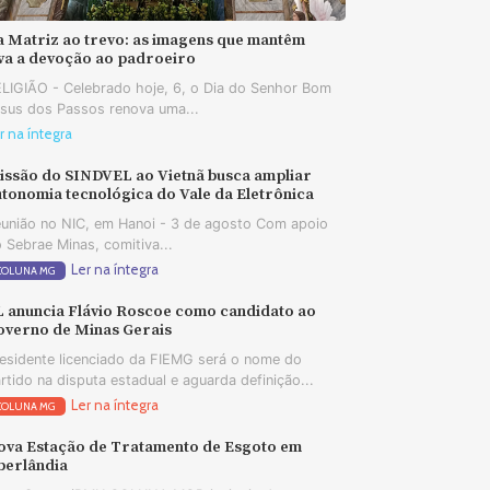
a Matriz ao trevo: as imagens que mantêm
iva a devoção ao padroeiro
LIGIÃO - Celebrado hoje, 6, o Dia do Senhor Bom
sus dos Passos renova uma...
r na íntegra
issão do SINDVEL ao Vietnã busca ampliar
tonomia tecnológica do Vale da Eletrônica
união no NIC, em Hanoi - 3 de agosto Com apoio
 Sebrae Minas, comitiva...
Ler na íntegra
COLUNA MG
L anuncia Flávio Roscoe como candidato ao
overno de Minas Gerais
esidente licenciado da FIEMG será o nome do
rtido na disputa estadual e aguarda definição...
Ler na íntegra
COLUNA MG
ova Estação de Tratamento de Esgoto em
berlândia