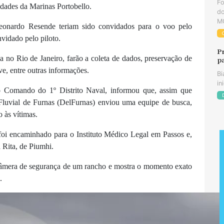
F
idades da Marinas Portobello.
do
MG
eonardo Resende teriam sido convidados para o voo pelo
nvidado pelo piloto.
P
a no Rio de Janeiro, farão a coleta de dados, preservação de
p
ave, entre outras informações.
Bi
in
 Comando do 1º Distrito Naval, informou que, assim que
Fluvial de Furnas (DelFurnas) enviou uma equipe de busca,
o às vítimas.
 foi encaminhado para o Instituto Médico Legal em Passos e,
 Rita, de Piumhi.
 câmera de segurança de um rancho e mostra o momento exato
.