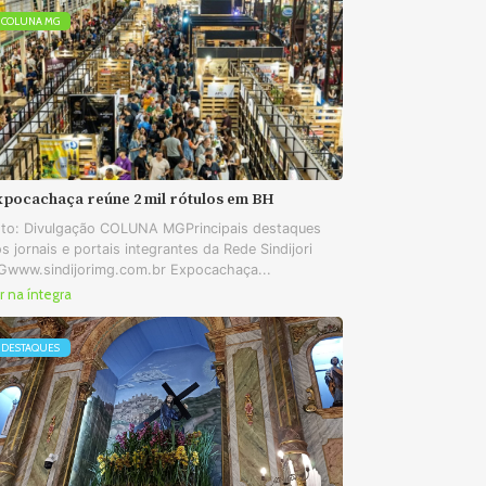
COLUNA MG
xpocachaça reúne 2 mil rótulos em BH
to: Divulgação COLUNA MGPrincipais destaques
s jornais e portais integrantes da Rede Sindijori
www.sindijorimg.com.br Expocachaça...
r na íntegra
DESTAQUES