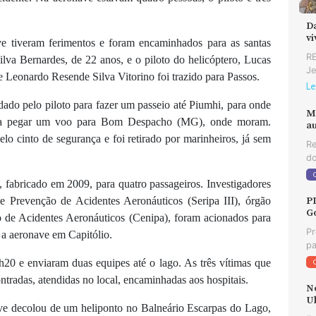
D
v
ve tiveram ferimentos e foram encaminhados para as santas
RE
lva Bernardes, de 22 anos, e o piloto do helicóptero, Lucas
Je
e Leonardo Resende Silva Vitorino foi trazido para Passos.
Le
dado pelo piloto para fazer um passeio até Piumhi, para onde
M
para pegar um voo para Bom Despacho (MG), onde moram.
au
pelo cinto de segurança e foi retirado por marinheiros, já sem
Re
do
fabricado em 2009, para quatro passageiros. Investigadores
e Prevenção de Acidentes Aeronáuticos (Seripa III), órgão
P
G
o de Acidentes Aeronáuticos (Cenipa), foram acionados para
Pr
 a aeronave em Capitólio.
pa
20 e enviaram duas equipes até o lago. As três vítimas que
tradas, atendidas no local, encaminhadas aos hospitais.
N
U
ave decolou de um heliponto no Balneário Escarpas do Lago,