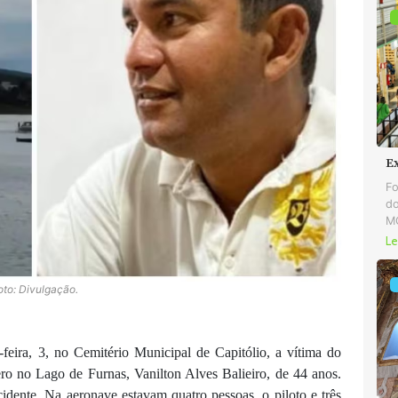
E
Fo
do
MG
Le
oto: Divulgação.
eira, 3, no Cemitério Municipal de Capitólio, a vítima do
ro no Lago de Furnas, Vanilton Alves Balieiro, de 44 anos.
idente. Na aeronave estavam quatro pessoas, o piloto e três