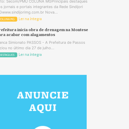
oto: Secom/PMU COLUNA MGPrincipais destaques
s jornais e portais integrantes da Rede Sindijori
www.sindijorimg.com.br Nova...
Ler na íntegra
COLUNA MG
refeitura inicia obra de drenagem na Montese
ara acabar com alagamentos
anca Simionato PASSOS - A Prefeitura de Passos
iciou no último dia 27 de julho...
Ler na íntegra
DESTAQUES