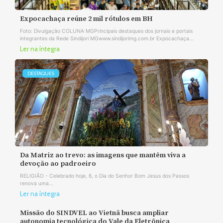
Expocachaça reúne 2 mil rótulos em BH
Foto: Divulgação COLUNA MGPrincipais destaques dos jornais e portais
integrantes da Rede Sindijori MGwww.sindijorimg.com.br Expocachaça...
Ler na íntegra
DESTAQUES
Da Matriz ao trevo: as imagens que mantêm viva a
devoção ao padroeiro
RELIGIÃO - Celebrado hoje, 6, o Dia do Senhor Bom Jesus dos Passos
renova uma...
Ler na íntegra
Missão do SINDVEL ao Vietnã busca ampliar
autonomia tecnológica do Vale da Eletrônica