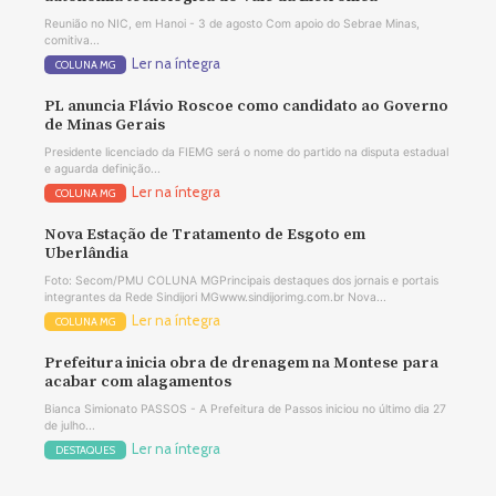
Reunião no NIC, em Hanoi - 3 de agosto Com apoio do Sebrae Minas,
comitiva...
Ler na íntegra
COLUNA MG
PL anuncia Flávio Roscoe como candidato ao Governo
de Minas Gerais
Presidente licenciado da FIEMG será o nome do partido na disputa estadual
e aguarda definição...
Ler na íntegra
COLUNA MG
Nova Estação de Tratamento de Esgoto em
Uberlândia
Foto: Secom/PMU COLUNA MGPrincipais destaques dos jornais e portais
integrantes da Rede Sindijori MGwww.sindijorimg.com.br Nova...
Ler na íntegra
COLUNA MG
Prefeitura inicia obra de drenagem na Montese para
acabar com alagamentos
Bianca Simionato PASSOS - A Prefeitura de Passos iniciou no último dia 27
de julho...
Ler na íntegra
DESTAQUES