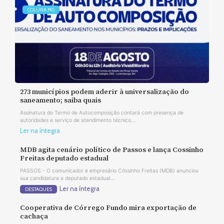
COLUNA MG
273 municípios podem aderir à universalização do
saneamento; saiba quais
Assinatura do Termo de Autocomposição contará com presença de
autoridades e serviço de atendimento técnico...
Ler na íntegra
MDB agita cenário político de Passos e lança Cossinho
Freitas deputado estadual
PASSOS - O comunicador e empresário Cóssinho Freitas (MDB) anunciou
sua candidatura a deputado estadual...
Ler na íntegra
DESTAQUES
Cooperativa de Córrego Fundo mira exportação de
cachaça