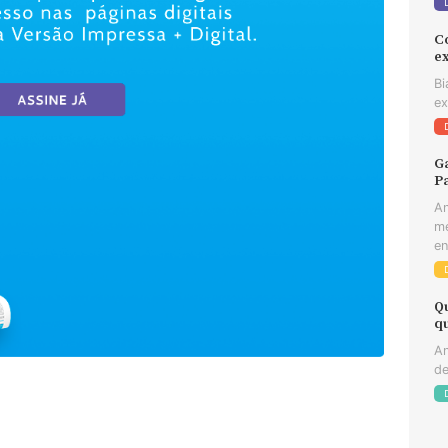
C
e
Bi
ex
Ga
Pa
An
me
en
Q
q
An
de