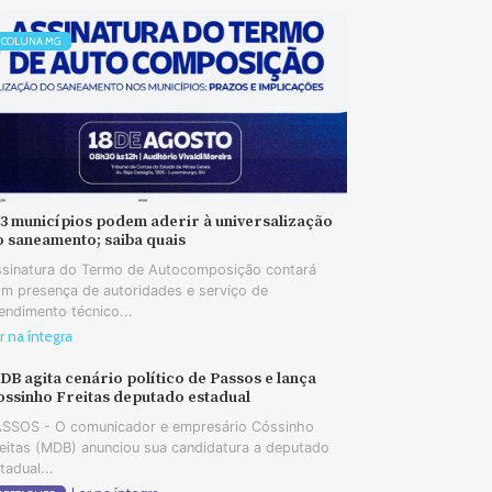
COLUNA MG
73 municípios podem aderir à universalização
o saneamento; saiba quais
sinatura do Termo de Autocomposição contará
m presença de autoridades e serviço de
endimento técnico...
r na íntegra
B agita cenário político de Passos e lança
ossinho Freitas deputado estadual
SSOS - O comunicador e empresário Cóssinho
eitas (MDB) anunciou sua candidatura a deputado
tadual...