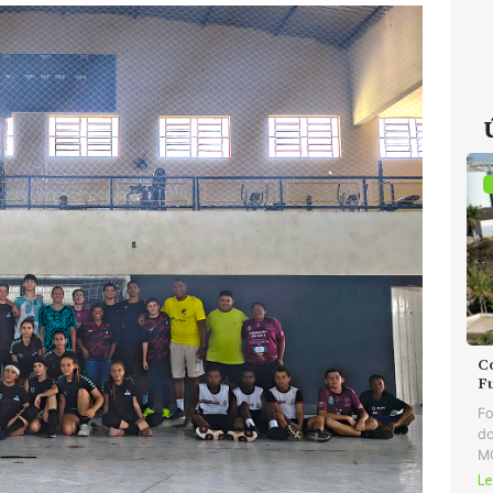
C
F
Fo
do
MG
Le