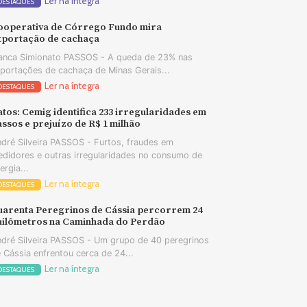
Ler na íntegra
DESTAQUES
ooperativa de Córrego Fundo mira
xportação de cachaça
anca Simionato PASSOS - A queda de 23% nas
portações de cachaça de Minas Gerais...
Ler na íntegra
DESTAQUES
tos: Cemig identifica 233 irregularidades em
ssos e prejuízo de R$ 1 milhão
dré Silveira PASSOS - Furtos, fraudes em
didores e outras irregularidades no consumo de
ergia...
Ler na íntegra
DESTAQUES
uarenta Peregrinos de Cássia percorrem 24
uilômetros na Caminhada do Perdão
dré Silveira PASSOS - Um grupo de 40 peregrinos
 Cássia enfrentou cerca de 24...
Ler na íntegra
DESTAQUES