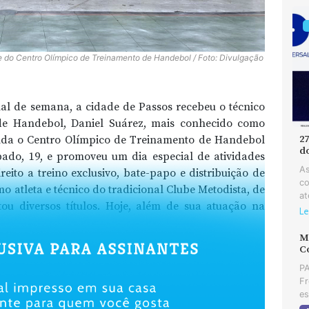
e do Centro Olímpico de Treinamento de Handebol / Foto: Divulgação
al de semana, a cidade de Passos recebeu o técnico
 de Handebol, Daniel Suárez, mais conhecido como
da o Centro Olímpico de Treinamento de Handebol
2
d
bado, 19, e promoveu um dia especial de atividades
As
reito a treino exclusivo, bate-papo e distribuição de
co
o atleta e técnico do tradicional Clube Metodista, de
at
u diversos títulos. Hoje, além de sua atuação na
Le
MD
C
PA
Fr
es