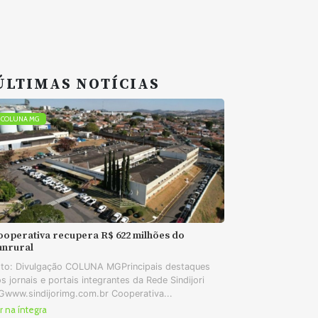
ÚLTIMAS NOTÍCIAS
COLUNA MG
ooperativa recupera R$ 622 milhões do
unrural
to: Divulgação COLUNA MGPrincipais destaques
s jornais e portais integrantes da Rede Sindijori
www.sindijorimg.com.br Cooperativa...
r na íntegra