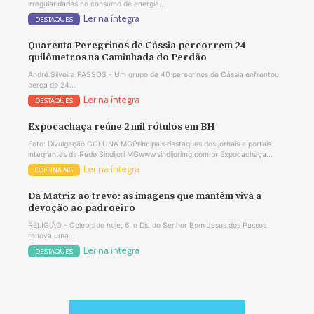
irregularidades no consumo de energia...
Ler na íntegra
DESTAQUES
Quarenta Peregrinos de Cássia percorrem 24
quilômetros na Caminhada do Perdão
André Silveira PASSOS - Um grupo de 40 peregrinos de Cássia enfrentou
cerca de 24...
Ler na íntegra
DESTAQUES
Expocachaça reúne 2 mil rótulos em BH
Foto: Divulgação COLUNA MGPrincipais destaques dos jornais e portais
integrantes da Rede Sindijori MGwww.sindijorimg.com.br Expocachaça...
Ler na íntegra
COLUNA MG
Da Matriz ao trevo: as imagens que mantêm viva a
devoção ao padroeiro
RELIGIÃO - Celebrado hoje, 6, o Dia do Senhor Bom Jesus dos Passos
renova uma...
Ler na íntegra
DESTAQUES