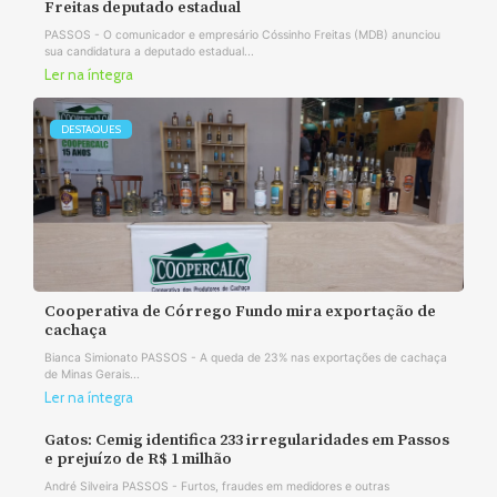
Freitas deputado estadual
PASSOS - O comunicador e empresário Cóssinho Freitas (MDB) anunciou
sua candidatura a deputado estadual...
Ler na íntegra
DESTAQUES
Cooperativa de Córrego Fundo mira exportação de
cachaça
Bianca Simionato PASSOS - A queda de 23% nas exportações de cachaça
de Minas Gerais...
Ler na íntegra
Gatos: Cemig identifica 233 irregularidades em Passos
e prejuízo de R$ 1 milhão
André Silveira PASSOS - Furtos, fraudes em medidores e outras