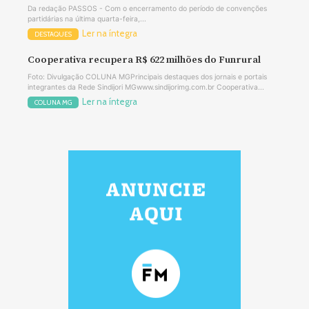
Da redação PASSOS - Com o encerramento do período de convenções
partidárias na última quarta-feira,...
Ler na íntegra
DESTAQUES
Cooperativa recupera R$ 622 milhões do Funrural
Foto: Divulgação COLUNA MGPrincipais destaques dos jornais e portais
integrantes da Rede Sindijori MGwww.sindijorimg.com.br Cooperativa...
Ler na íntegra
COLUNA MG