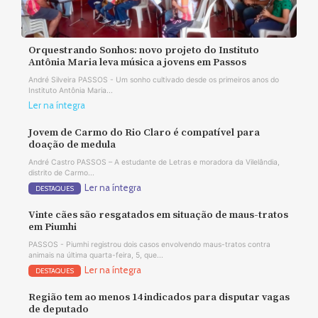
Orquestrando Sonhos: novo projeto do Instituto
Antônia Maria leva música a jovens em Passos
André Silveira PASSOS - Um sonho cultivado desde os primeiros anos do
Instituto Antônia Maria...
Ler na íntegra
Jovem de Carmo do Rio Claro é compatível para
doação de medula
André Castro PASSOS – A estudante de Letras e moradora da Vilelândia,
distrito de Carmo...
Ler na íntegra
DESTAQUES
Vinte cães são resgatados em situação de maus-tratos
em Piumhi
PASSOS - Piumhi registrou dois casos envolvendo maus-tratos contra
animais na última quarta-feira, 5, que...
Ler na íntegra
DESTAQUES
Região tem ao menos 14 indicados para disputar vagas
de deputado