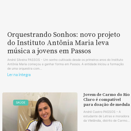
Orquestrando Sonhos: novo projeto
do Instituto Antônia Maria leva
música a jovens em Passos
André Silveira PASSOS - Um sonho cultivado desde os primeiros anos do Instituto
Antônia Maria começou a ganhar forma em Passos. A entidade iniciou a formação
de uma orquestra com...
Ler na íntegra
Jovem de Carmo do Rio
Claro é compatível
SAÚDE
para doação de medula
André Castro PASSOS – A
estudante de Letras e moradora
da Vilelândia, distrito de Carmo...