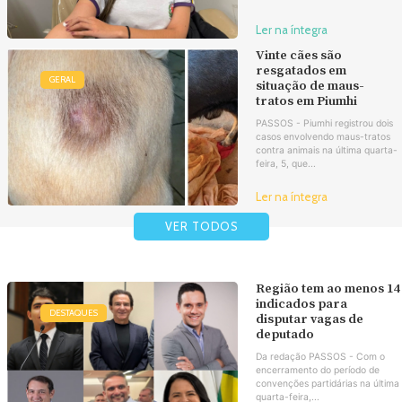
Ler na íntegra
Vinte cães são
resgatados em
GERAL
situação de maus-
tratos em Piumhi
PASSOS - Piumhi registrou dois
casos envolvendo maus-tratos
contra animais na última quarta-
feira, 5, que...
Ler na íntegra
VER TODOS
Região tem ao menos 14
indicados para
DESTAQUES
disputar vagas de
deputado
Da redação PASSOS - Com o
encerramento do período de
convenções partidárias na última
quarta-feira,...