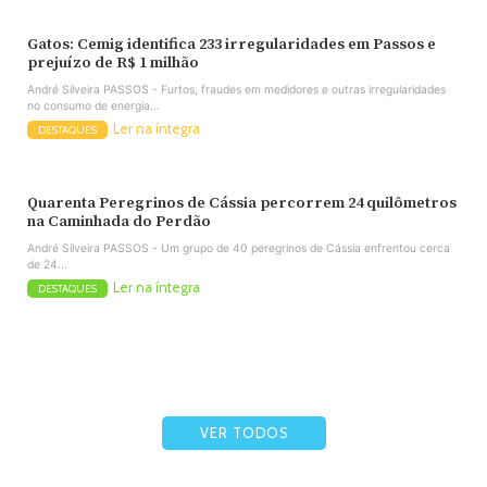
Gatos: Cemig identifica 233 irregularidades em Passos e
prejuízo de R$ 1 milhão
André Silveira PASSOS - Furtos, fraudes em medidores e outras irregularidades
no consumo de energia...
Ler na íntegra
DESTAQUES
Quarenta Peregrinos de Cássia percorrem 24 quilômetros
na Caminhada do Perdão
André Silveira PASSOS - Um grupo de 40 peregrinos de Cássia enfrentou cerca
de 24...
Ler na íntegra
DESTAQUES
VER TODOS