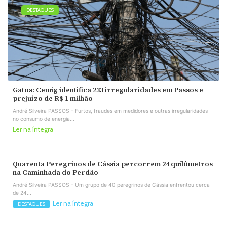
DESTAQUES
Gatos: Cemig identifica 233 irregularidades em Passos e
prejuízo de R$ 1 milhão
André Silveira PASSOS - Furtos, fraudes em medidores e outras irregularidades
no consumo de energia...
Ler na íntegra
Quarenta Peregrinos de Cássia percorrem 24 quilômetros
na Caminhada do Perdão
André Silveira PASSOS - Um grupo de 40 peregrinos de Cássia enfrentou cerca
de 24...
Ler na íntegra
DESTAQUES