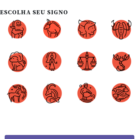
ESCOLHA SEU SIGNO
Áries
Touro
Gêmeos
Câncer
Leão
Virgem
Libra
Escorpião
Sagitário
Capricórnio
Aquário
Peixes