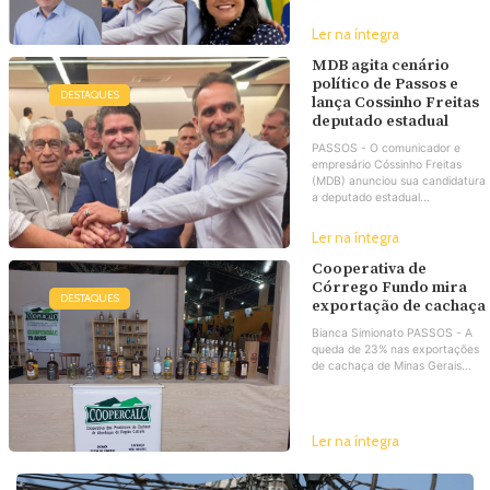
Ler na íntegra
MDB agita cenário
político de Passos e
DESTAQUES
lança Cossinho Freitas
deputado estadual
PASSOS - O comunicador e
empresário Cóssinho Freitas
(MDB) anunciou sua candidatura
a deputado estadual...
Ler na íntegra
Cooperativa de
Córrego Fundo mira
DESTAQUES
exportação de cachaça
Bianca Simionato PASSOS - A
queda de 23% nas exportações
de cachaça de Minas Gerais...
Ler na íntegra