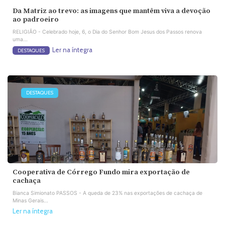
Da Matriz ao trevo: as imagens que mantêm viva a devoção
ao padroeiro
RELIGIÃO - Celebrado hoje, 6, o Dia do Senhor Bom Jesus dos Passos renova
uma...
Ler na íntegra
DESTAQUES
DESTAQUES
Cooperativa de Córrego Fundo mira exportação de
cachaça
Bianca Simionato PASSOS - A queda de 23% nas exportações de cachaça de
Minas Gerais...
Ler na íntegra