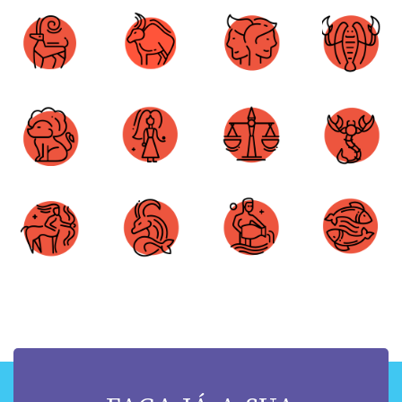
Áries
Touro
Gêmeos
Câncer
Leão
Virgem
Libra
Escorpião
Sagitário
Capricórnio
Aquário
Peixes