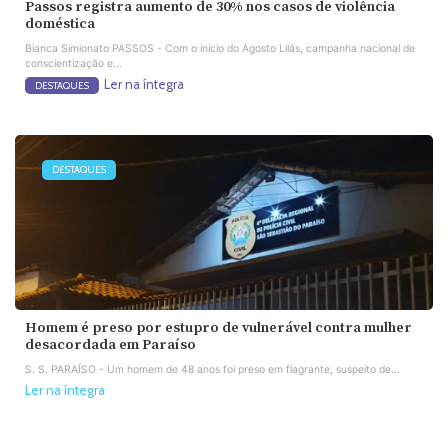
Passos registra aumento de 30% nos casos de violência
doméstica
Bianca Simionato PASSOS - Com o início do Agosto Lilás, campanha nacional de
conscientização e...
Ler na íntegra
DESTAQUES
DESTAQUES
Homem é preso por estupro de vulnerável contra mulher
desacordada em Paraíso
S. S. PARAÍSO - Um homem de 48 anos foi preso em flagrante, suspeito de...
Ler na íntegra