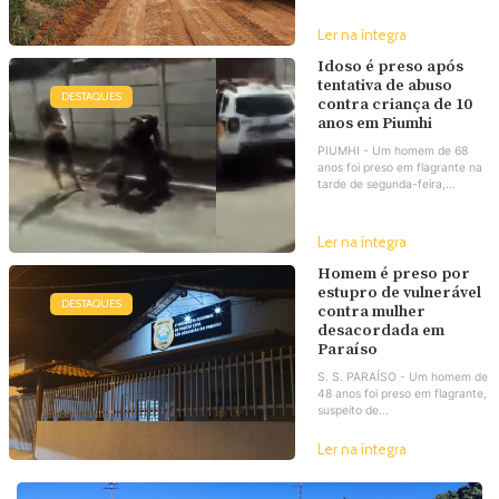
Ler na íntegra
Idoso é preso após
tentativa de abuso
DESTAQUES
contra criança de 10
anos em Piumhi
PIUMHI - Um homem de 68
anos foi preso em flagrante na
tarde de segunda-feira,...
Ler na íntegra
Homem é preso por
estupro de vulnerável
DESTAQUES
contra mulher
desacordada em
Paraíso
S. S. PARAÍSO - Um homem de
48 anos foi preso em flagrante,
suspeito de...
Ler na íntegra