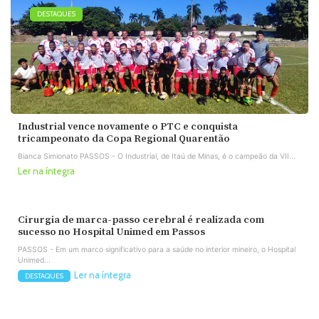
DESTAQUES
Industrial vence novamente o PTC e conquista
tricampeonato da Copa Regional Quarentão
Bianca Simionato PASSOS - O Industrial, de Itaú de Minas, é o campeão da VII...
Ler na íntegra
Cirurgia de marca-passo cerebral é realizada com
sucesso no Hospital Unimed em Passos
PASSOS - Em um marco significativo para a saúde no interior mineiro, o Hospital
Unimed...
Ler na íntegra
DESTAQUES