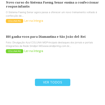
Novo curso do Sistema Faemg Senar ensina a confeccionar
roupas infantis
O Sistema Faemg Senar agora passa a oferecer um novo treinamento voltado à
confecção de...
Ler na íntegra
COLUNA MG
BH ganha voos para Diamantina e São João del-Rei
Foto: Divulgação Azul COLUNA MGPrincipais destaques dos jornais e portais
integrantes da Rede Sindijori MGwww.sindijorimg.com.br...
Ler na íntegra
COLUNA MG
VER TODOS