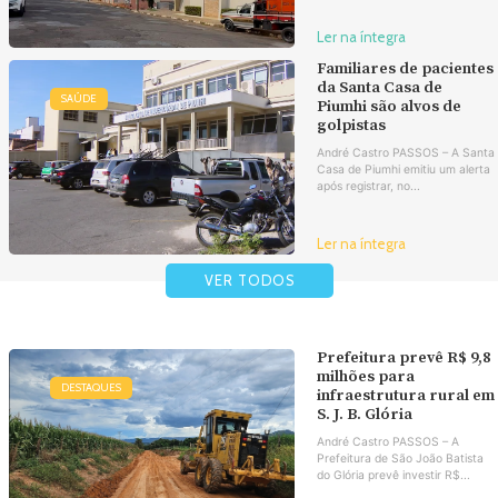
Ler na íntegra
Familiares de pacientes
da Santa Casa de
SAÚDE
Piumhi são alvos de
golpistas
André Castro PASSOS – A Santa
Casa de Piumhi emitiu um alerta
após registrar, no...
Ler na íntegra
VER TODOS
Prefeitura prevê R$ 9,8
milhões para
DESTAQUES
infraestrutura rural em
S. J. B. Glória
André Castro PASSOS – A
Prefeitura de São João Batista
do Glória prevê investir R$...