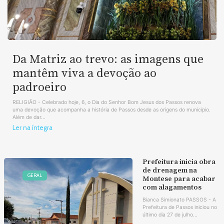
Da Matriz ao trevo: as imagens que
mantêm viva a devoção ao
padroeiro
RELIGIÃO - Celebrado hoje, 6, o Dia do Senhor Bom Jesus dos Passos renova
uma devoção que acompanha a história de Passos desde as origens do município.
Além de dar...
Ler na íntegra
Prefeitura inicia obra
de drenagem na
GERAL
Montese para acabar
com alagamentos
Bianca Simionato PASSOS - A
Prefeitura de Passos iniciou no
último dia 27 de julho...