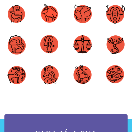
Áries
Touro
Gêmeos
Câncer
Leão
Virgem
Libra
Escorpião
Sagitário
Capricórnio
Aquário
Peixes