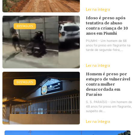
Ler na íntegra
Idoso é preso após
tentativa de abuso
DESTAQUES
contra criança de 10
anos em Piumhi
PIUMHI - Um homem de 68
anos foi preso em flagrante na
tarde de segunda-feira,...
Ler na íntegra
Homem é preso por
estupro de vulnerável
DESTAQUES
contra mulher
desacordada em
Paraíso
S. S. PARAÍSO - Um homem de
48 anos foi preso em flagrante,
suspeito de...
Ler na íntegra