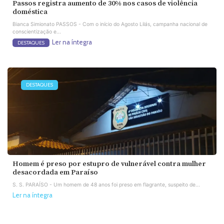
Passos registra aumento de 30% nos casos de violência
doméstica
Bianca Simionato PASSOS - Com o início do Agosto Lilás, campanha nacional de
conscientização e...
Ler na íntegra
DESTAQUES
DESTAQUES
Homem é preso por estupro de vulnerável contra mulher
desacordada em Paraíso
S. S. PARAÍSO - Um homem de 48 anos foi preso em flagrante, suspeito de...
Ler na íntegra