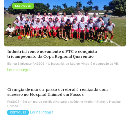
DESTAQUES
Industrial vence novamente o PTC e conquista
tricampeonato da Copa Regional Quarentão
Bianca Simionato PASSOS - O Industrial, de Itaú de Minas, é o campeão da VII...
Ler na íntegra
Cirurgia de marca-passo cerebral é realizada com
sucesso no Hospital Unimed em Passos
PASSOS - Em um marco significativo para a saúde no interior mineiro, o Hospital
Unimed...
Ler na íntegra
DESTAQUES