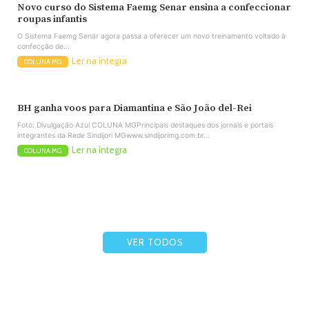
Novo curso do Sistema Faemg Senar ensina a confeccionar
roupas infantis
O Sistema Faemg Senar agora passa a oferecer um novo treinamento voltado à
confecção de...
Ler na íntegra
COLUNA MG
BH ganha voos para Diamantina e São João del-Rei
Foto: Divulgação Azul COLUNA MGPrincipais destaques dos jornais e portais
integrantes da Rede Sindijori MGwww.sindijorimg.com.br...
Ler na íntegra
COLUNA MG
VER TODOS