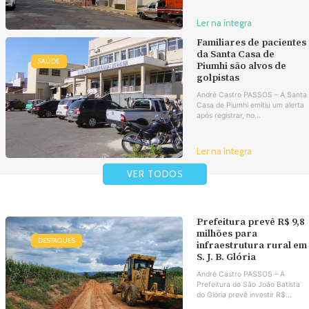
Ler na íntegra
Familiares de pacientes
da Santa Casa de
SAÚDE
Piumhi são alvos de
golpistas
André Castro PASSOS – A Santa
Casa de Piumhi emitiu um alerta
após registrar, no...
Ler na íntegra
VER TODOS
Prefeitura prevê R$ 9,8
milhões para
DESTAQUES
infraestrutura rural em
S. J. B. Glória
André Castro PASSOS – A
Prefeitura de São João Batista
do Glória prevê investir R$...