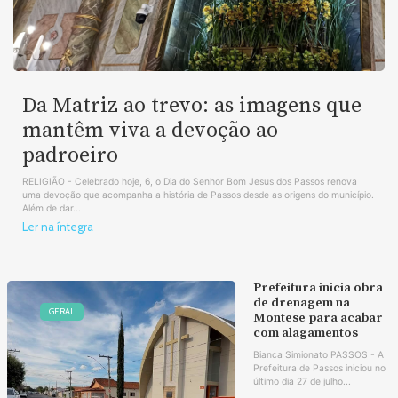
Da Matriz ao trevo: as imagens que
mantêm viva a devoção ao
padroeiro
RELIGIÃO - Celebrado hoje, 6, o Dia do Senhor Bom Jesus dos Passos renova
uma devoção que acompanha a história de Passos desde as origens do município.
Além de dar...
Ler na íntegra
Prefeitura inicia obra
de drenagem na
GERAL
Montese para acabar
com alagamentos
Bianca Simionato PASSOS - A
Prefeitura de Passos iniciou no
último dia 27 de julho...