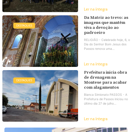
Ler na íntegra
Da Matriz ao trevo: as
imagens que mantêm
DESTAQUES
viva a devoção ao
padroeiro
RELIGIÃO - Celebrado hoje, 6, o
Dia do Senhor Bom Jesus dos
Passos renova uma...
Ler na íntegra
Prefeitura inicia obra
de drenagem na
DESTAQUES
Montese para acabar
com alagamentos
Bianca Simionato PASSOS - A
Prefeitura de Passos iniciou no
último dia 27 de julho...
Ler na íntegra