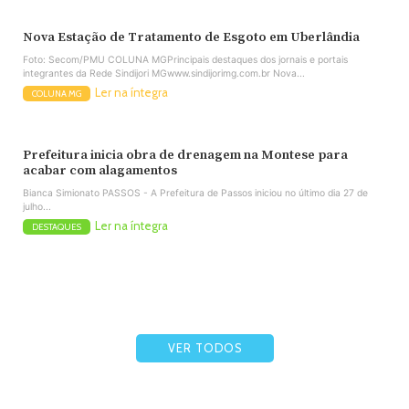
Nova Estação de Tratamento de Esgoto em Uberlândia
Foto: Secom/PMU COLUNA MGPrincipais destaques dos jornais e portais
integrantes da Rede Sindijori MGwww.sindijorimg.com.br Nova...
Ler na íntegra
COLUNA MG
Prefeitura inicia obra de drenagem na Montese para
acabar com alagamentos
Bianca Simionato PASSOS - A Prefeitura de Passos iniciou no último dia 27 de
julho...
Ler na íntegra
DESTAQUES
VER TODOS