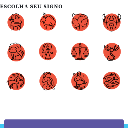
ESCOLHA SEU SIGNO
Áries
Touro
Gêmeos
Câncer
Leão
Virgem
Libra
Escorpião
Sagitário
Capricórnio
Aquário
Peixes