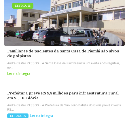
DESTAQUES
Familiares de pacientes da Santa Casa de Piumhi são alvos
de golpistas
André Castro PASSOS – A Santa Casa de Piumhi emitiu um alerta após registrar,
no...
Ler na íntegra
Prefeitura prevê R$ 9,8 milhões para infraestrutura rural
em S. J. B. Glória
André Castro PASSOS – A Prefeitura de São João Batista do Glória prevê investir
R$...
Ler na íntegra
DESTAQUES