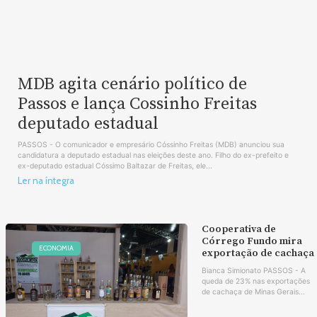
MDB agita cenário político de
Passos e lança Cossinho Freitas
deputado estadual
PASSOS - O comunicador e empresário Cóssinho Freitas (MDB) anunciou sua
candidatura a deputado estadual nas eleições deste ano. Filho do ex-prefeito e
ex-deputado estadual Cóssimo Baltazar de Freitas, ele...
Ler na íntegra
Cooperativa de
Córrego Fundo mira
ECONOMIA
exportação de cachaça
Bianca Simionato PASSOS - A
queda de 23% nas exportações
de cachaça de Minas Gerais...