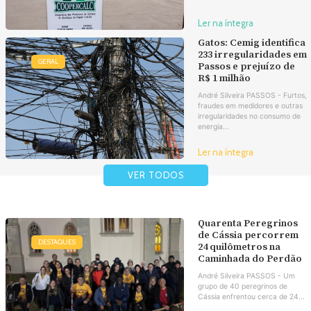
Ler na íntegra
Gatos: Cemig identifica
233 irregularidades em
GERAL
Passos e prejuízo de
R$ 1 milhão
André Silveira PASSOS - Furtos,
fraudes em medidores e outras
irregularidades no consumo de
energia...
Ler na íntegra
VER TODOS
Quarenta Peregrinos
de Cássia percorrem
DESTAQUES
24 quilômetros na
Caminhada do Perdão
André Silveira PASSOS - Um
grupo de 40 peregrinos de
Cássia enfrentou cerca de 24...