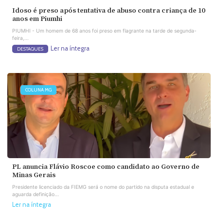
Idoso é preso após tentativa de abuso contra criança de 10
anos em Piumhi
PIUMHI - Um homem de 68 anos foi preso em flagrante na tarde de segunda-
feira,...
Ler na íntegra
DESTAQUES
COLUNA MG
PL anuncia Flávio Roscoe como candidato ao Governo de
Minas Gerais
Presidente licenciado da FIEMG será o nome do partido na disputa estadual e
aguarda definição...
Ler na íntegra