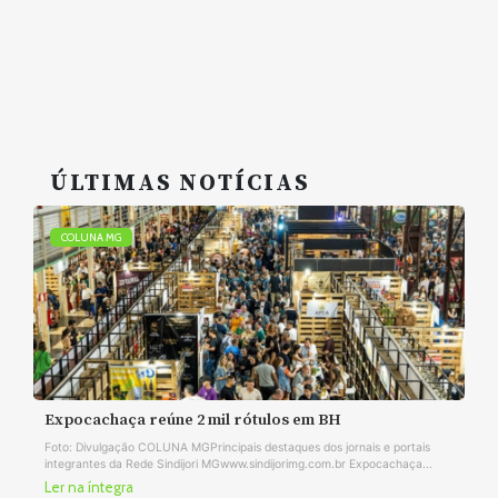
ÚLTIMAS NOTÍCIAS
COLUNA MG
Expocachaça reúne 2 mil rótulos em BH
Foto: Divulgação COLUNA MGPrincipais destaques dos jornais e portais
integrantes da Rede Sindijori MGwww.sindijorimg.com.br Expocachaça...
Ler na íntegra