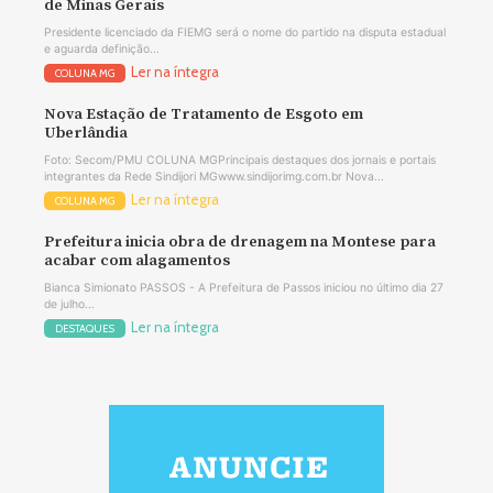
de Minas Gerais
Presidente licenciado da FIEMG será o nome do partido na disputa estadual
e aguarda definição...
Ler na íntegra
COLUNA MG
Nova Estação de Tratamento de Esgoto em
Uberlândia
Foto: Secom/PMU COLUNA MGPrincipais destaques dos jornais e portais
integrantes da Rede Sindijori MGwww.sindijorimg.com.br Nova...
Ler na íntegra
COLUNA MG
Prefeitura inicia obra de drenagem na Montese para
acabar com alagamentos
Bianca Simionato PASSOS - A Prefeitura de Passos iniciou no último dia 27
de julho...
Ler na íntegra
DESTAQUES