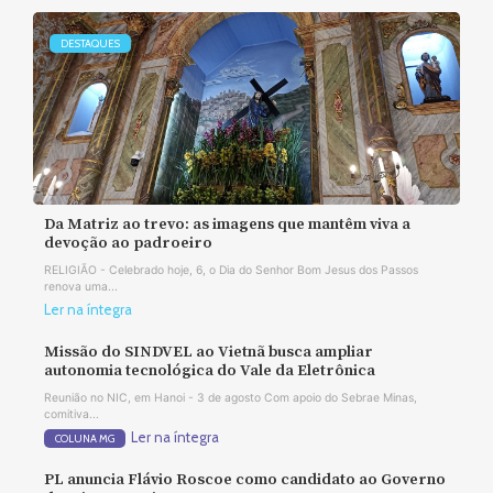
DESTAQUES
Da Matriz ao trevo: as imagens que mantêm viva a
devoção ao padroeiro
RELIGIÃO - Celebrado hoje, 6, o Dia do Senhor Bom Jesus dos Passos
renova uma...
Ler na íntegra
Missão do SINDVEL ao Vietnã busca ampliar
autonomia tecnológica do Vale da Eletrônica
Reunião no NIC, em Hanoi - 3 de agosto Com apoio do Sebrae Minas,
comitiva...
Ler na íntegra
COLUNA MG
PL anuncia Flávio Roscoe como candidato ao Governo