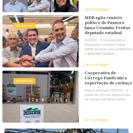
Ler na íntegra
MDB agita cenário
político de Passos e
DESTAQUES
lança Cossinho Freitas
deputado estadual
PASSOS - O comunicador e
empresário Cóssinho Freitas
(MDB) anunciou sua candidatura
a deputado estadual...
Ler na íntegra
Cooperativa de
Córrego Fundo mira
DESTAQUES
exportação de cachaça
Bianca Simionato PASSOS - A
queda de 23% nas exportações
de cachaça de Minas Gerais...
Ler na íntegra