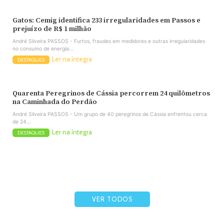
Gatos: Cemig identifica 233 irregularidades em Passos e
prejuízo de R$ 1 milhão
André Silveira PASSOS - Furtos, fraudes em medidores e outras irregularidades
no consumo de energia...
Ler na íntegra
DESTAQUES
Quarenta Peregrinos de Cássia percorrem 24 quilômetros
na Caminhada do Perdão
André Silveira PASSOS - Um grupo de 40 peregrinos de Cássia enfrentou cerca
de 24...
Ler na íntegra
DESTAQUES
VER TODOS