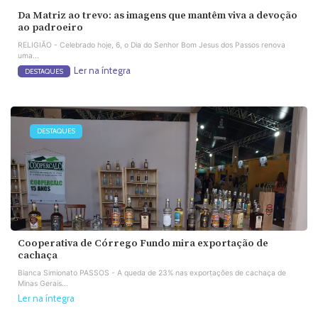
Da Matriz ao trevo: as imagens que mantêm viva a devoção
ao padroeiro
RELIGIÃO - Celebrado hoje, 6, o Dia do Senhor Bom Jesus dos Passos renova
uma...
Ler na íntegra
DESTAQUES
DESTAQUES
Cooperativa de Córrego Fundo mira exportação de
cachaça
Bianca Simionato PASSOS - A queda de 23% nas exportações de cachaça de
Minas Gerais...
Ler na íntegra