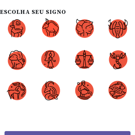
ESCOLHA SEU SIGNO
Áries
Touro
Gêmeos
Câncer
Leão
Virgem
Libra
Escorpião
Sagitário
Capricórnio
Aquário
Peixes