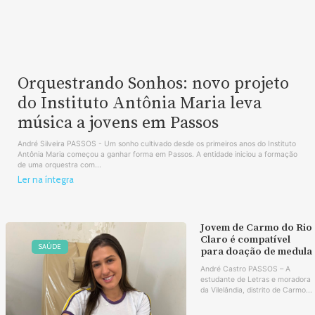
Orquestrando Sonhos: novo projeto
do Instituto Antônia Maria leva
música a jovens em Passos
André Silveira PASSOS - Um sonho cultivado desde os primeiros anos do Instituto
Antônia Maria começou a ganhar forma em Passos. A entidade iniciou a formação
de uma orquestra com...
Ler na íntegra
Jovem de Carmo do Rio
Claro é compatível
SAÚDE
para doação de medula
André Castro PASSOS – A
estudante de Letras e moradora
da Vilelândia, distrito de Carmo...