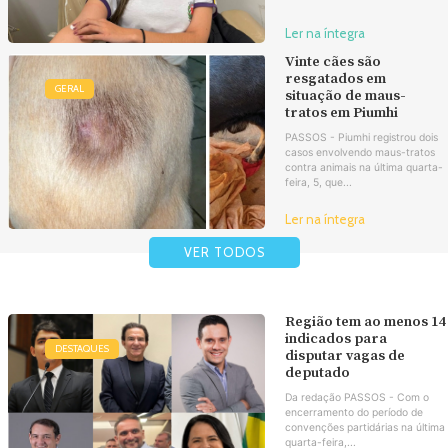
Ler na íntegra
Vinte cães são
resgatados em
GERAL
situação de maus-
tratos em Piumhi
PASSOS - Piumhi registrou dois
casos envolvendo maus-tratos
contra animais na última quarta-
feira, 5, que...
Ler na íntegra
VER TODOS
Região tem ao menos 14
indicados para
DESTAQUES
disputar vagas de
deputado
Da redação PASSOS - Com o
encerramento do período de
convenções partidárias na última
quarta-feira,...