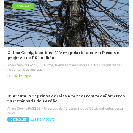
DESTAQUES
Gatos: Cemig identifica 233 irregularidades em Passos e
prejuízo de R$ 1 milhão
André Silveira PASSOS - Furtos, fraudes em medidores e outras irregularidades
no consumo de energia...
Ler na íntegra
Quarenta Peregrinos de Cássia percorrem 24 quilômetros
na Caminhada do Perdão
André Silveira PASSOS - Um grupo de 40 peregrinos de Cássia enfrentou cerca
de 24...
Ler na íntegra
DESTAQUES