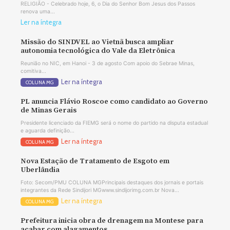
RELIGIÃO - Celebrado hoje, 6, o Dia do Senhor Bom Jesus dos Passos
renova uma...
Ler na íntegra
Missão do SINDVEL ao Vietnã busca ampliar
autonomia tecnológica do Vale da Eletrônica
Reunião no NIC, em Hanoi - 3 de agosto Com apoio do Sebrae Minas,
comitiva...
Ler na íntegra
COLUNA MG
PL anuncia Flávio Roscoe como candidato ao Governo
de Minas Gerais
Presidente licenciado da FIEMG será o nome do partido na disputa estadual
e aguarda definição...
Ler na íntegra
COLUNA MG
Nova Estação de Tratamento de Esgoto em
Uberlândia
Foto: Secom/PMU COLUNA MGPrincipais destaques dos jornais e portais
integrantes da Rede Sindijori MGwww.sindijorimg.com.br Nova...
Ler na íntegra
COLUNA MG
Prefeitura inicia obra de drenagem na Montese para
acabar com alagamentos