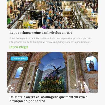
Expocachaça reúne 2 mil rótulos em BH
Foto: Divulgação COLUNA MGPrincipais destaques dos jornais e portais
integrantes da Rede Sindijori MGwww.sindijorimg.com.br Expocachaça...
Ler na íntegra
DESTAQUES
Da Matriz ao trevo: as imagens que mantêm viva a
devoção ao padroeiro