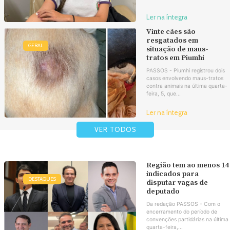
Ler na íntegra
Vinte cães são
resgatados em
GERAL
situação de maus-
tratos em Piumhi
PASSOS - Piumhi registrou dois
casos envolvendo maus-tratos
contra animais na última quarta-
feira, 5, que...
Ler na íntegra
VER TODOS
Região tem ao menos 14
indicados para
DESTAQUES
disputar vagas de
deputado
Da redação PASSOS - Com o
encerramento do período de
convenções partidárias na última
quarta-feira,...