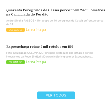
Quarenta Peregrinos de Cássia percorrem 24 quilômetros
na Caminhada do Perdão
André Silveira PASSOS - Um grupo de 40 peregrinos de Cássia enfrentou cerca
de 24...
Ler na íntegra
DESTAQUES
Expocachaça reúne 2 mil rótulos em BH
Foto: Divulgação COLUNA MGPrincipais destaques dos jornais e portais
integrantes da Rede Sindijori MGwww.sindijorimg.com.br Expocachaça...
Ler na íntegra
COLUNA MG
VER TODOS