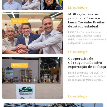
Ler na íntegra
MDB agita cenário
político de Passos e
DESTAQUES
lança Cossinho Freitas
deputado estadual
PASSOS - O comunicador e
empresário Cóssinho Freitas
(MDB) anunciou sua candidatura
a deputado estadual...
Ler na íntegra
Cooperativa de
Córrego Fundo mira
DESTAQUES
exportação de cachaça
Bianca Simionato PASSOS - A
queda de 23% nas exportações
de cachaça de Minas Gerais...
Ler na íntegra