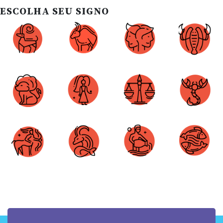
ESCOLHA SEU SIGNO
Áries
Touro
Gêmeos
Câncer
Leão
Virgem
Libra
Escorpião
Sagitário
Capricórnio
Aquário
Peixes