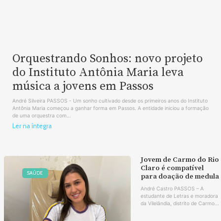
Orquestrando Sonhos: novo projeto
do Instituto Antônia Maria leva
música a jovens em Passos
André Silveira PASSOS - Um sonho cultivado desde os primeiros anos do Instituto
Antônia Maria começou a ganhar forma em Passos. A entidade iniciou a formação
de uma orquestra com...
Ler na íntegra
Jovem de Carmo do Rio
Claro é compatível
SAÚDE
para doação de medula
André Castro PASSOS – A
estudante de Letras e moradora
da Vilelândia, distrito de Carmo...