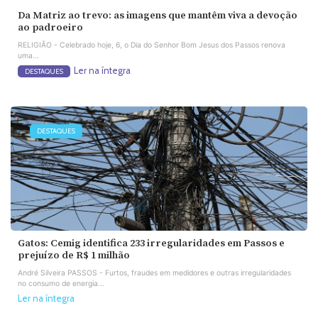
Da Matriz ao trevo: as imagens que mantêm viva a devoção
ao padroeiro
RELIGIÃO - Celebrado hoje, 6, o Dia do Senhor Bom Jesus dos Passos renova
uma...
Ler na íntegra
DESTAQUES
DESTAQUES
Gatos: Cemig identifica 233 irregularidades em Passos e
prejuízo de R$ 1 milhão
André Silveira PASSOS - Furtos, fraudes em medidores e outras irregularidades
no consumo de energia...
Ler na íntegra