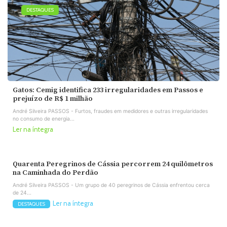
DESTAQUES
Gatos: Cemig identifica 233 irregularidades em Passos e
prejuízo de R$ 1 milhão
André Silveira PASSOS - Furtos, fraudes em medidores e outras irregularidades
no consumo de energia...
Ler na íntegra
Quarenta Peregrinos de Cássia percorrem 24 quilômetros
na Caminhada do Perdão
André Silveira PASSOS - Um grupo de 40 peregrinos de Cássia enfrentou cerca
de 24...
Ler na íntegra
DESTAQUES