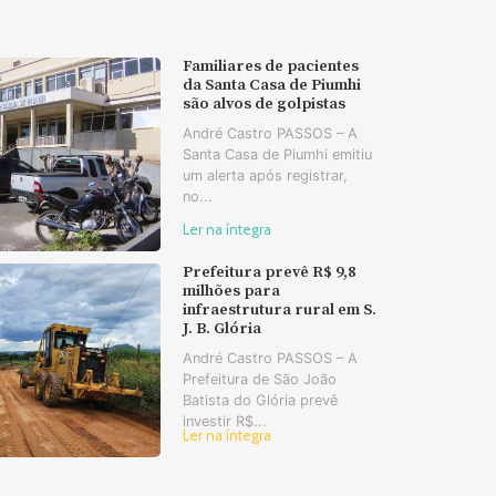
Familiares de pacientes
da Santa Casa de Piumhi
são alvos de golpistas
André Castro PASSOS – A
Santa Casa de Piumhi emitiu
um alerta após registrar,
no...
Ler na íntegra
Prefeitura prevê R$ 9,8
milhões para
infraestrutura rural em S.
J. B. Glória
André Castro PASSOS – A
Prefeitura de São João
Batista do Glória prevê
investir R$...
Ler na íntegra