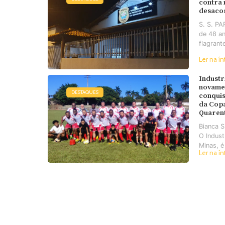
contra
desaco
S. S. P
de 48 an
flagrant
Ler na ín
Industr
novame
DESTAQUES
conquis
da Cop
Quaren
Bianca 
O Industr
Minas, é
Ler na ín