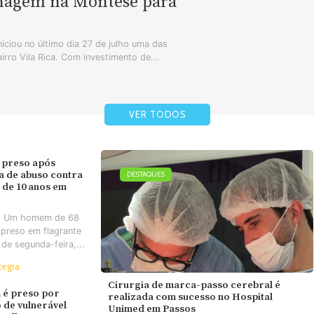
enagem na Montese para
iciou no último dia 27 de julho uma das
airro Vila Rica. Com investimento de...
VER TODOS
 preso após
va de abuso contra
DESTAQUES
 de 10 anos em
- Um homem de 68
 preso em flagrante
 de segunda-feira,...
tegra
Cirurgia de marca-passo cerebral é
é preso por
realizada com sucesso no Hospital
 de vulnerável
Unimed em Passos