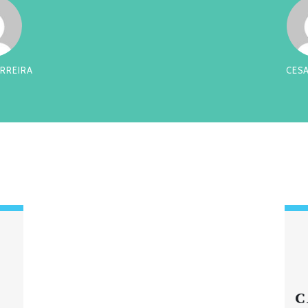
RREIRA
CES
C