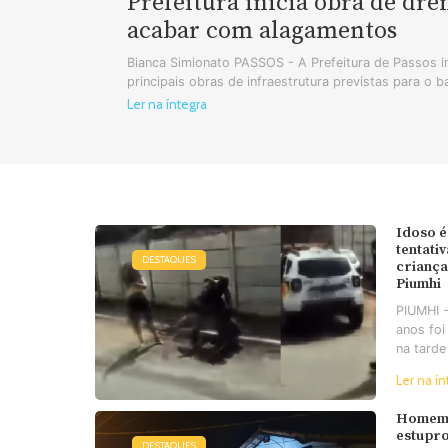
Prefeitura inicia obra de dr
acabar com alagamentos
Bianca Simionato PASSOS - A Prefeitura de Passos in
principais obras de infraestrutura previstas para o b
Ler na íntegra
Idoso é
tentati
DESTAQUES
criança
Piumhi
PIUMHI 
anos foi
na tarde
Ler na ín
Homem 
estupro
DESTAQUES