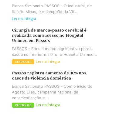
Bianca Simionato PASSOS - O Industrial, de
Itaú de Minas, é o campeão da VII...
Ler na íntegra
Cirurgia de marca-passo cerebral é
realizada com sucesso no Hospital
Unimed em Passos
PASSOS - Em um marco significativo para a
saúde no interior mineiro, o Hospital Unimed...
Ler na íntegra
DESTAQUES
Passos registra aumento de 30% nos
casos de violência doméstica
Bianca Simionato PASSOS - Com o início do
Agosto Lilás, campanha nacional de
conscientização e...
Ler na íntegra
DESTAQUES