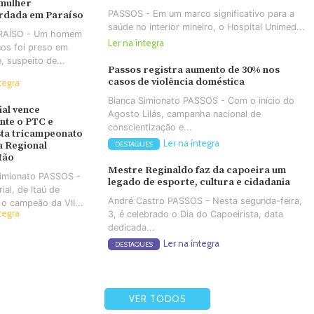
 mulher
PASSOS - Em um marco significativo para a
rdada em Paraíso
saúde no interior mineiro, o Hospital Unimed...
ARAÍSO - Um homem
Ler na íntegra
os foi preso em
e, suspeito de...
Passos registra aumento de 30% nos
casos de violência doméstica
tegra
Bianca Simionato PASSOS - Com o início do
ial vence
Agosto Lilás, campanha nacional de
nte o PTC e
conscientização e...
ta tricampeonato
Ler na íntegra
a Regional
DESTAQUES
tão
Mestre Reginaldo faz da capoeira um
Simionato PASSOS -
legado de esporte, cultura e cidadania
ial, de Itaú de
André Castro PASSOS – Nesta segunda-feira,
 o campeão da VII...
tegra
3, é celebrado o Dia do Capoeirista, data
dedicada...
Ler na íntegra
DESTAQUES
VER TODOS