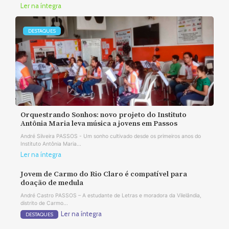
Ler na íntegra
DESTAQUES
Orquestrando Sonhos: novo projeto do Instituto
Antônia Maria leva música a jovens em Passos
André Silveira PASSOS - Um sonho cultivado desde os primeiros anos do
Instituto Antônia Maria...
Ler na íntegra
Jovem de Carmo do Rio Claro é compatível para
doação de medula
André Castro PASSOS – A estudante de Letras e moradora da Vilelândia,
distrito de Carmo...
Ler na íntegra
DESTAQUES