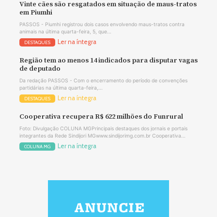
Vinte cães são resgatados em situação de maus-tratos
em Piumhi
PASSOS - Piumhi registrou dois casos envolvendo maus-tratos contra
animais na última quarta-feira, 5, que...
Ler na íntegra
DESTAQUES
Região tem ao menos 14 indicados para disputar vagas
de deputado
Da redação PASSOS - Com o encerramento do período de convenções
partidárias na última quarta-feira,...
Ler na íntegra
DESTAQUES
Cooperativa recupera R$ 622 milhões do Funrural
Foto: Divulgação COLUNA MGPrincipais destaques dos jornais e portais
integrantes da Rede Sindijori MGwww.sindijorimg.com.br Cooperativa...
Ler na íntegra
COLUNA MG