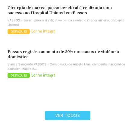
Cirurgia de marca-passo cerebral é realizada com
sucesso no Hospital Unimed em Passos
PASSOS - Em um marco significativo para a saúde no interior mineiro, o Hospital
Unimed...
Ler na íntegra
DESTAQUES
Passos registra aumento de 30% nos casos de violência
doméstica
Bianca Simionato PASSOS - Com o início do Agosto Lilás, campanha nacional de
conscientização e...
Ler na íntegra
DESTAQUES
VER TODOS