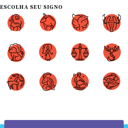
ESCOLHA SEU SIGNO
Áries
Touro
Gêmeos
Câncer
Leão
Virgem
Libra
Escorpião
Sagitário
Capricórnio
Aquário
Peixes