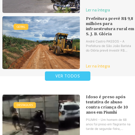
Ler na íntegra
Prefeitura prevê R$ 9,8
milhões para
GERAL
infraestrutura rural em
S. J. B. Glória
André Castro PASSOS – A
Prefeitura de São João Batista
do Glória prevê investir R$...
Ler na íntegra
VER TODOS
Idoso é preso após
tentativa de abuso
DESTAQUES
contra criança de 10
anos em Piumhi
PIUMHI - Um homem de 68
anos foi preso em flagrante na
tarde de segunda-feira,...