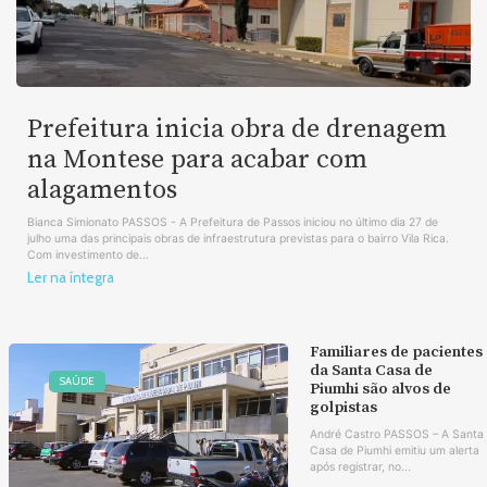
Prefeitura inicia obra de drenagem
na Montese para acabar com
alagamentos
Bianca Simionato PASSOS - A Prefeitura de Passos iniciou no último dia 27 de
julho uma das principais obras de infraestrutura previstas para o bairro Vila Rica.
Com investimento de...
Ler na íntegra
Familiares de pacientes
da Santa Casa de
SAÚDE
Piumhi são alvos de
golpistas
André Castro PASSOS – A Santa
Casa de Piumhi emitiu um alerta
após registrar, no...