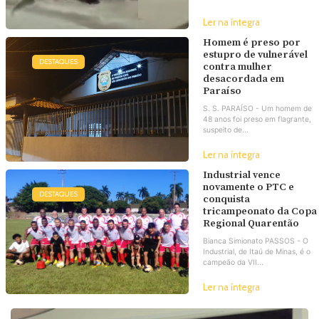
Ler na íntegra
Homem é preso por
estupro de vulnerável
DESTAQUES
contra mulher
desacordada em
Paraíso
S. S. PARAÍSO - Um homem de
48 anos foi preso em flagrante,
suspeito de...
Ler na íntegra
Industrial vence
novamente o PTC e
DESTAQUES
conquista
tricampeonato da Copa
Regional Quarentão
Bianca Simionato PASSOS - O
Industrial, de Itaú de Minas, é o
campeão da VII...
Ler na íntegra