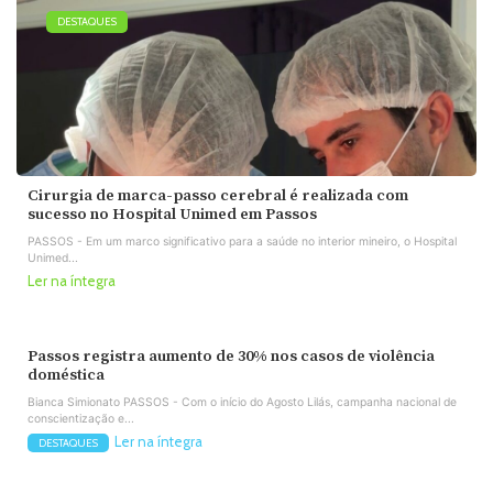
DESTAQUES
Cirurgia de marca-passo cerebral é realizada com
sucesso no Hospital Unimed em Passos
PASSOS - Em um marco significativo para a saúde no interior mineiro, o Hospital
Unimed...
Ler na íntegra
Passos registra aumento de 30% nos casos de violência
doméstica
Bianca Simionato PASSOS - Com o início do Agosto Lilás, campanha nacional de
conscientização e...
Ler na íntegra
DESTAQUES