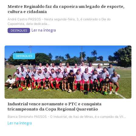
Mestre Reginaldo faz da capoeira um legado de esporte,
cultura e cidadania
André Castro PASSOS – Nesta segunda-feira, 3, é celebrado o Dia do
Capoeirista, data dedicada...
Ler na íntegra
DESTAQUES
DESTAQUES
Industrial vence novamente o PTC e conquista
tricampeonato da Copa Regional Quarentão
Bianca Simionato PASSOS - O Industrial, de Itaú de Minas, é o campeão da VII...
Ler na íntegra