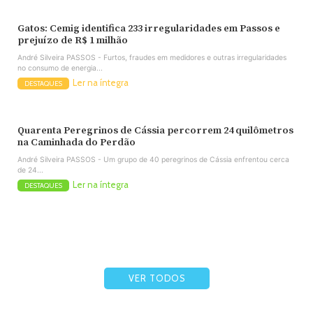
Gatos: Cemig identifica 233 irregularidades em Passos e
prejuízo de R$ 1 milhão
André Silveira PASSOS - Furtos, fraudes em medidores e outras irregularidades
no consumo de energia...
Ler na íntegra
DESTAQUES
Quarenta Peregrinos de Cássia percorrem 24 quilômetros
na Caminhada do Perdão
André Silveira PASSOS - Um grupo de 40 peregrinos de Cássia enfrentou cerca
de 24...
Ler na íntegra
DESTAQUES
VER TODOS