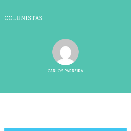
COLUNISTAS
RLOS PARREIRA
CESAR TADEU