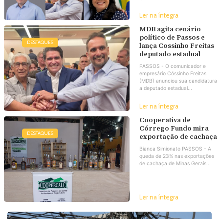
Ler na íntegra
MDB agita cenário
político de Passos e
DESTAQUES
lança Cossinho Freitas
deputado estadual
PASSOS - O comunicador e
empresário Cóssinho Freitas
(MDB) anunciou sua candidatura
a deputado estadual...
Ler na íntegra
Cooperativa de
Córrego Fundo mira
DESTAQUES
exportação de cachaça
Bianca Simionato PASSOS - A
queda de 23% nas exportações
de cachaça de Minas Gerais...
Ler na íntegra