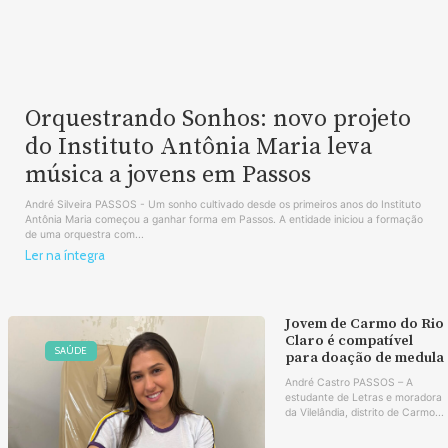
Orquestrando Sonhos: novo projeto
do Instituto Antônia Maria leva
música a jovens em Passos
André Silveira PASSOS - Um sonho cultivado desde os primeiros anos do Instituto
Antônia Maria começou a ganhar forma em Passos. A entidade iniciou a formação
de uma orquestra com...
Ler na íntegra
Jovem de Carmo do Rio
Claro é compatível
SAÚDE
para doação de medula
André Castro PASSOS – A
estudante de Letras e moradora
da Vilelândia, distrito de Carmo...