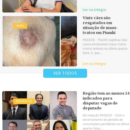
Ler na íntegra
Vinte cães são
resgatados em
GERAL
situação de maus-
tratos em Piumhi
PASSOS - Piumhi registrou dois
casos envolvendo maus-tratos
contra animais na última quarta-
feira, 5, que...
Ler na íntegra
VER TODOS
Região tem ao menos 14
indicados para
DESTAQUES
disputar vagas de
deputado
Da redação PASSOS - Com o
encerramento do período de
convenções partidárias na última
quarta-feira,...