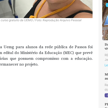
a curso gratuito da UEMG / Foto: Reprodução Arquivo Pessoal
D
a Uemg para alunos da rede pública de Passos foi
v
 edital do Ministério da Educação (MEC) que prevê
RE
untárias que possuem compromisso com a educação.
Je
ermanecer no projeto.
Le
M
au
Re
do
P