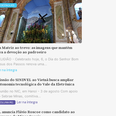
DESTAQUES
a Matriz ao trevo: as imagens que mantêm
iva a devoção ao padroeiro
LIGIÃO - Celebrado hoje, 6, o Dia do Senhor Bom
sus dos Passos renova uma...
r na íntegra
issão do SINDVEL ao Vietnã busca ampliar
tonomia tecnológica do Vale da Eletrônica
união no NIC, em Hanoi - 3 de agosto Com apoio
 Sebrae Minas, comitiva...
Ler na íntegra
COLUNA MG
L anuncia Flávio Roscoe como candidato ao