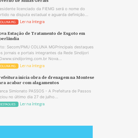
overno de Minas Gerais
esidente licenciado da FIEMG será o nome do
rtido na disputa estadual e aguarda definição...
Ler na íntegra
COLUNA MG
ova Estação de Tratamento de Esgoto em
berlândia
oto: Secom/PMU COLUNA MGPrincipais destaques
s jornais e portais integrantes da Rede Sindijori
www.sindijorimg.com.br Nova...
Ler na íntegra
COLUNA MG
refeitura inicia obra de drenagem na Montese
ara acabar com alagamentos
anca Simionato PASSOS - A Prefeitura de Passos
iciou no último dia 27 de julho...
Ler na íntegra
DESTAQUES