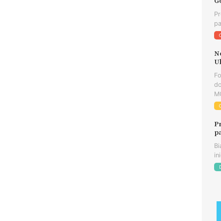
G
Pr
pa
N
U
F
do
MG
P
p
Bi
in