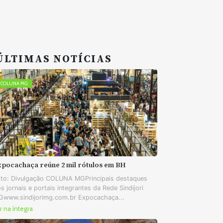
ÚLTIMAS NOTÍCIAS
COLUNA MG
xpocachaça reúne 2 mil rótulos em BH
to: Divulgação COLUNA MGPrincipais destaques
s jornais e portais integrantes da Rede Sindijori
www.sindijorimg.com.br Expocachaça...
r na íntegra