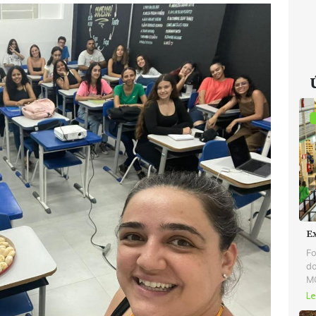
E
Fo
do
MG
Le