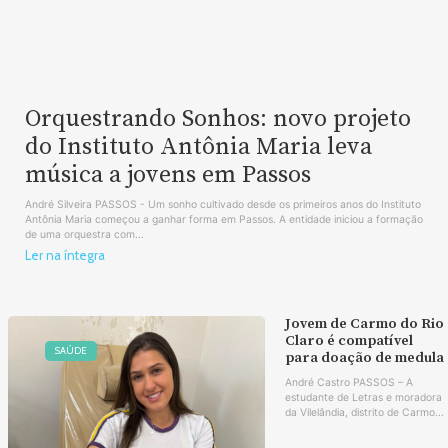
Orquestrando Sonhos: novo projeto
do Instituto Antônia Maria leva
música a jovens em Passos
André Silveira PASSOS - Um sonho cultivado desde os primeiros anos do Instituto
Antônia Maria começou a ganhar forma em Passos. A entidade iniciou a formação
de uma orquestra com...
Ler na íntegra
Jovem de Carmo do Rio
Claro é compatível
SAÚDE
para doação de medula
André Castro PASSOS – A
estudante de Letras e moradora
da Vilelândia, distrito de Carmo...