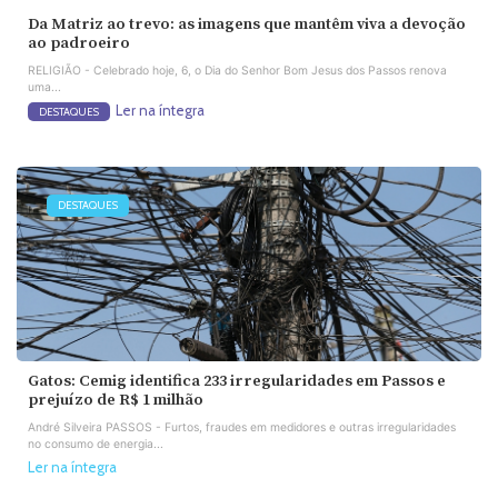
Da Matriz ao trevo: as imagens que mantêm viva a devoção
ao padroeiro
RELIGIÃO - Celebrado hoje, 6, o Dia do Senhor Bom Jesus dos Passos renova
uma...
Ler na íntegra
DESTAQUES
DESTAQUES
Gatos: Cemig identifica 233 irregularidades em Passos e
prejuízo de R$ 1 milhão
André Silveira PASSOS - Furtos, fraudes em medidores e outras irregularidades
no consumo de energia...
Ler na íntegra