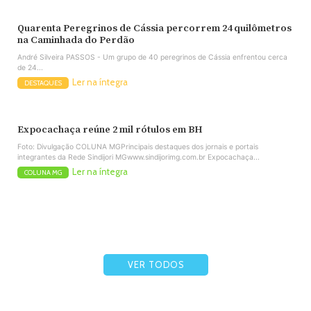
Quarenta Peregrinos de Cássia percorrem 24 quilômetros
na Caminhada do Perdão
André Silveira PASSOS - Um grupo de 40 peregrinos de Cássia enfrentou cerca
de 24...
Ler na íntegra
DESTAQUES
Expocachaça reúne 2 mil rótulos em BH
Foto: Divulgação COLUNA MGPrincipais destaques dos jornais e portais
integrantes da Rede Sindijori MGwww.sindijorimg.com.br Expocachaça...
Ler na íntegra
COLUNA MG
VER TODOS