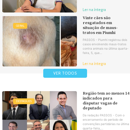
Ler na íntegra
Vinte cães são
resgatados em
GERAL
situação de maus-
tratos em Piumhi
PASSOS - Piumhi registrou dois
casos envolvendo maus-tratos
contra animais na última quarta-
feira, 5, que...
Ler na íntegra
VER TODOS
Região tem ao menos 14
indicados para
DESTAQUES
disputar vagas de
deputado
Da redação PASSOS - Com o
encerramento do período de
convenções partidárias na última
quarta-feira,...