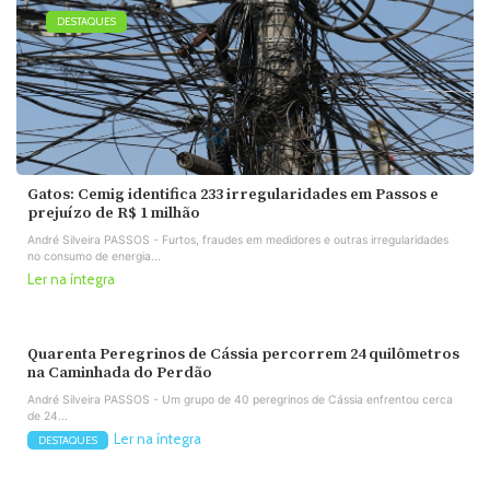
DESTAQUES
Gatos: Cemig identifica 233 irregularidades em Passos e
prejuízo de R$ 1 milhão
André Silveira PASSOS - Furtos, fraudes em medidores e outras irregularidades
no consumo de energia...
Ler na íntegra
Quarenta Peregrinos de Cássia percorrem 24 quilômetros
na Caminhada do Perdão
André Silveira PASSOS - Um grupo de 40 peregrinos de Cássia enfrentou cerca
de 24...
Ler na íntegra
DESTAQUES