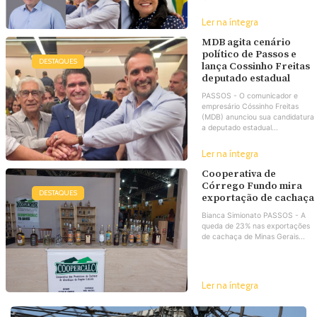
Ler na íntegra
MDB agita cenário
político de Passos e
DESTAQUES
lança Cossinho Freitas
deputado estadual
PASSOS - O comunicador e
empresário Cóssinho Freitas
(MDB) anunciou sua candidatura
a deputado estadual...
Ler na íntegra
Cooperativa de
Córrego Fundo mira
DESTAQUES
exportação de cachaça
Bianca Simionato PASSOS - A
queda de 23% nas exportações
de cachaça de Minas Gerais...
Ler na íntegra