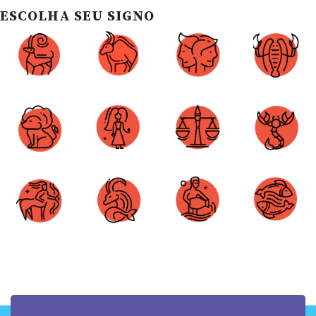
ESCOLHA SEU SIGNO
Áries
Touro
Gêmeos
Câncer
Leão
Virgem
Libra
Escorpião
Sagitário
Capricórnio
Aquário
Peixes