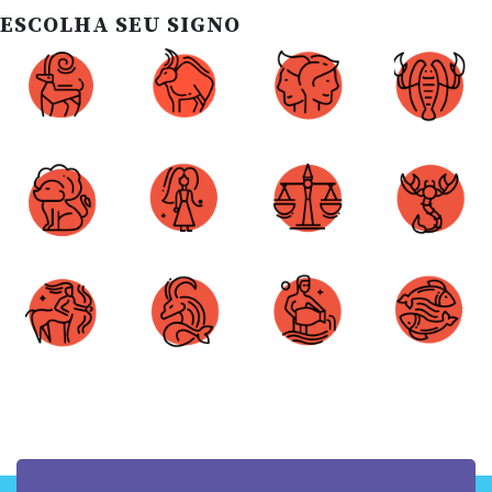
ESCOLHA SEU SIGNO
Áries
Touro
Gêmeos
Câncer
Leão
Virgem
Libra
Escorpião
Sagitário
Capricórnio
Aquário
Peixes