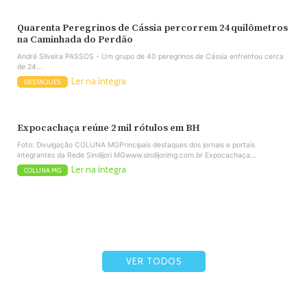
Quarenta Peregrinos de Cássia percorrem 24 quilômetros
na Caminhada do Perdão
André Silveira PASSOS - Um grupo de 40 peregrinos de Cássia enfrentou cerca
de 24...
Ler na íntegra
DESTAQUES
Expocachaça reúne 2 mil rótulos em BH
Foto: Divulgação COLUNA MGPrincipais destaques dos jornais e portais
integrantes da Rede Sindijori MGwww.sindijorimg.com.br Expocachaça...
Ler na íntegra
COLUNA MG
VER TODOS