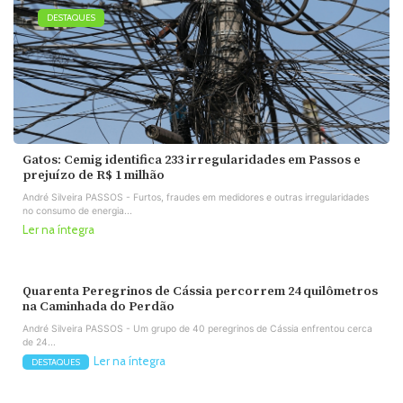
DESTAQUES
Gatos: Cemig identifica 233 irregularidades em Passos e
prejuízo de R$ 1 milhão
André Silveira PASSOS - Furtos, fraudes em medidores e outras irregularidades
no consumo de energia...
Ler na íntegra
Quarenta Peregrinos de Cássia percorrem 24 quilômetros
na Caminhada do Perdão
André Silveira PASSOS - Um grupo de 40 peregrinos de Cássia enfrentou cerca
de 24...
Ler na íntegra
DESTAQUES