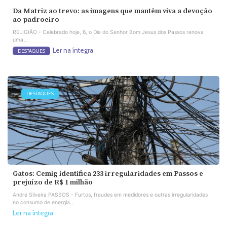
Da Matriz ao trevo: as imagens que mantêm viva a devoção
ao padroeiro
RELIGIÃO - Celebrado hoje, 6, o Dia do Senhor Bom Jesus dos Passos renova
uma...
Ler na íntegra
DESTAQUES
DESTAQUES
Gatos: Cemig identifica 233 irregularidades em Passos e
prejuízo de R$ 1 milhão
André Silveira PASSOS - Furtos, fraudes em medidores e outras irregularidades
no consumo de energia...
Ler na íntegra