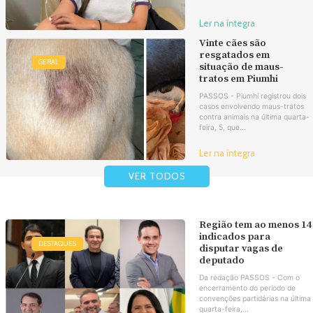
Ler na íntegra
Vinte cães são
resgatados em
GERAL
situação de maus-
tratos em Piumhi
PASSOS - Piumhi registrou dois
casos envolvendo maus-tratos
contra animais na última quarta-
feira, 5, que...
Ler na íntegra
VER TODOS
Região tem ao menos 14
indicados para
DESTAQUES
disputar vagas de
deputado
Da redação PASSOS - Com o
encerramento do período de
convenções partidárias na última
quarta-feira,...