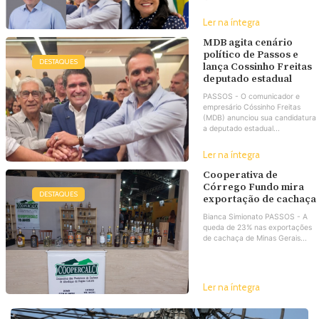
Ler na íntegra
MDB agita cenário
político de Passos e
DESTAQUES
lança Cossinho Freitas
deputado estadual
PASSOS - O comunicador e
empresário Cóssinho Freitas
(MDB) anunciou sua candidatura
a deputado estadual...
Ler na íntegra
Cooperativa de
Córrego Fundo mira
DESTAQUES
exportação de cachaça
Bianca Simionato PASSOS - A
queda de 23% nas exportações
de cachaça de Minas Gerais...
Ler na íntegra