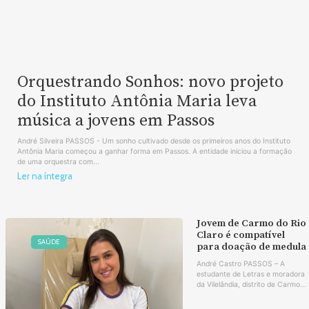
Orquestrando Sonhos: novo projeto
do Instituto Antônia Maria leva
música a jovens em Passos
André Silveira PASSOS - Um sonho cultivado desde os primeiros anos do Instituto
Antônia Maria começou a ganhar forma em Passos. A entidade iniciou a formação
de uma orquestra com...
Ler na íntegra
Jovem de Carmo do Rio
Claro é compatível
SAÚDE
para doação de medula
André Castro PASSOS – A
estudante de Letras e moradora
da Vilelândia, distrito de Carmo...