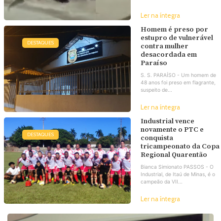
Ler na íntegra
Homem é preso por
estupro de vulnerável
DESTAQUES
contra mulher
desacordada em
Paraíso
S. S. PARAÍSO - Um homem de
48 anos foi preso em flagrante,
suspeito de...
Ler na íntegra
Industrial vence
novamente o PTC e
DESTAQUES
conquista
tricampeonato da Copa
Regional Quarentão
Bianca Simionato PASSOS - O
Industrial, de Itaú de Minas, é o
campeão da VII...
Ler na íntegra