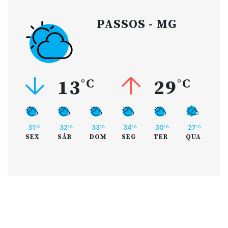
PASSOS - MG
13
°C
29
°C
31
32
33
34
30
27
°C
°C
°C
°C
°C
°C
SEX
SÁB
DOM
SEG
TER
QUA