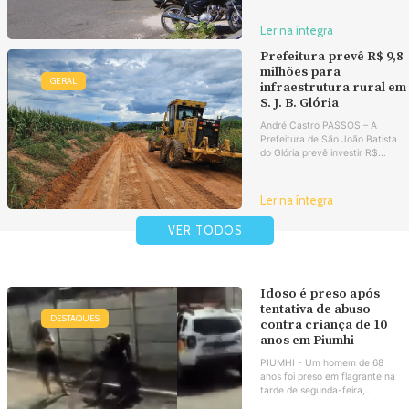
Ler na íntegra
Prefeitura prevê R$ 9,8
milhões para
GERAL
infraestrutura rural em
S. J. B. Glória
André Castro PASSOS – A
Prefeitura de São João Batista
do Glória prevê investir R$...
Ler na íntegra
VER TODOS
Idoso é preso após
tentativa de abuso
DESTAQUES
contra criança de 10
anos em Piumhi
PIUMHI - Um homem de 68
anos foi preso em flagrante na
tarde de segunda-feira,...