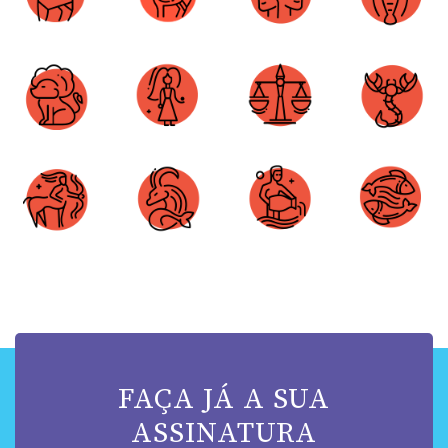
Áries
Touro
Gêmeos
Câncer
Leão
Virgem
Libra
Escorpião
Sagitário
Capricórnio
Aquário
Peixes
FAÇA JÁ A SUA
ASSINATURA