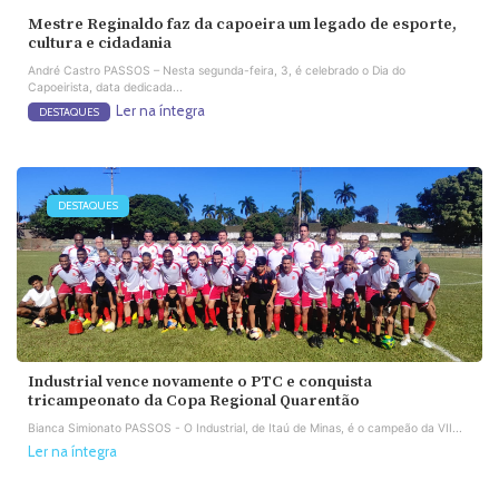
Mestre Reginaldo faz da capoeira um legado de esporte,
cultura e cidadania
André Castro PASSOS – Nesta segunda-feira, 3, é celebrado o Dia do
Capoeirista, data dedicada...
Ler na íntegra
DESTAQUES
DESTAQUES
Industrial vence novamente o PTC e conquista
tricampeonato da Copa Regional Quarentão
Bianca Simionato PASSOS - O Industrial, de Itaú de Minas, é o campeão da VII...
Ler na íntegra