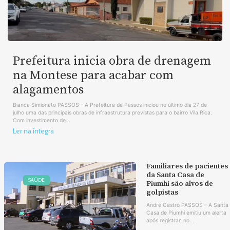
Prefeitura inicia obra de drenagem
na Montese para acabar com
alagamentos
Bianca Simionato PASSOS - A Prefeitura de Passos iniciou no último dia 27 de
julho uma das principais obras de infraestrutura previstas para o bairro Vila Rica.
Com investimento de...
Ler na íntegra
Familiares de pacientes
da Santa Casa de
SAÚDE
Piumhi são alvos de
golpistas
André Castro PASSOS – A Santa
Casa de Piumhi emitiu um alerta
após registrar, no...