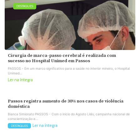
DESTAQUES
Cirurgia de marca-passo cerebral é realizada com
sucesso no Hospital Unimed em Passos
PASSOS - Em um marco significativo para a saúde no interior mineiro, o Hospital
Unimed...
Ler na íntegra
Passos registra aumento de 30% nos casos de violência
doméstica
Bianca Simionato PASSOS - Com o início do Agosto Lilás, campanha nacional de
conscientização e...
Ler na íntegra
DESTAQUES