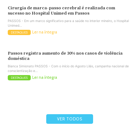
Cirurgia de marca-passo cerebral é realizada com
sucesso no Hospital Unimed em Passos
PASSOS - Em um marco significativo para a saúde no interior mineiro, o Hospital
Unimed...
Ler na íntegra
DESTAQUES
Passos registra aumento de 30% nos casos de violência
doméstica
Bianca Simionato PASSOS - Com o início do Agosto Lilás, campanha nacional de
conscientização e...
Ler na íntegra
DESTAQUES
VER TODOS