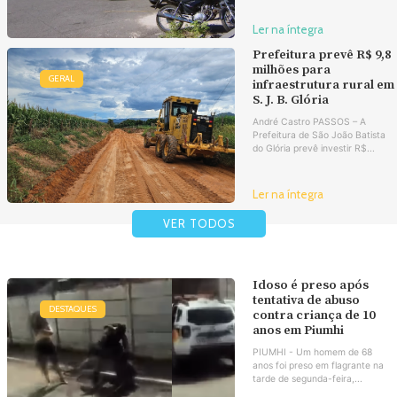
Ler na íntegra
Prefeitura prevê R$ 9,8
milhões para
GERAL
infraestrutura rural em
S. J. B. Glória
André Castro PASSOS – A
Prefeitura de São João Batista
do Glória prevê investir R$...
Ler na íntegra
VER TODOS
Idoso é preso após
tentativa de abuso
DESTAQUES
contra criança de 10
anos em Piumhi
PIUMHI - Um homem de 68
anos foi preso em flagrante na
tarde de segunda-feira,...