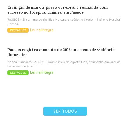
Cirurgia de marca-passo cerebral é realizada com
sucesso no Hospital Unimed em Passos
PASSOS - Em um marco significativo para a saúde no interior mineiro, o Hospital
Unimed...
Ler na íntegra
DESTAQUES
Passos registra aumento de 30% nos casos de violência
doméstica
Bianca Simionato PASSOS - Com o início do Agosto Lilás, campanha nacional de
conscientização e...
Ler na íntegra
DESTAQUES
VER TODOS