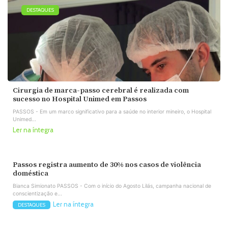
DESTAQUES
Cirurgia de marca-passo cerebral é realizada com
sucesso no Hospital Unimed em Passos
PASSOS - Em um marco significativo para a saúde no interior mineiro, o Hospital
Unimed...
Ler na íntegra
Passos registra aumento de 30% nos casos de violência
doméstica
Bianca Simionato PASSOS - Com o início do Agosto Lilás, campanha nacional de
conscientização e...
Ler na íntegra
DESTAQUES