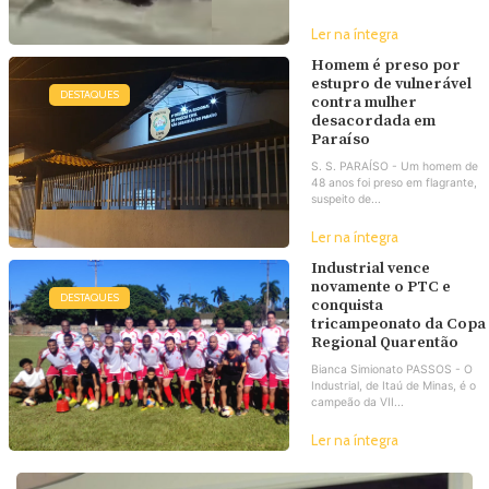
Ler na íntegra
Homem é preso por
estupro de vulnerável
DESTAQUES
contra mulher
desacordada em
Paraíso
S. S. PARAÍSO - Um homem de
48 anos foi preso em flagrante,
suspeito de...
Ler na íntegra
Industrial vence
novamente o PTC e
DESTAQUES
conquista
tricampeonato da Copa
Regional Quarentão
Bianca Simionato PASSOS - O
Industrial, de Itaú de Minas, é o
campeão da VII...
Ler na íntegra