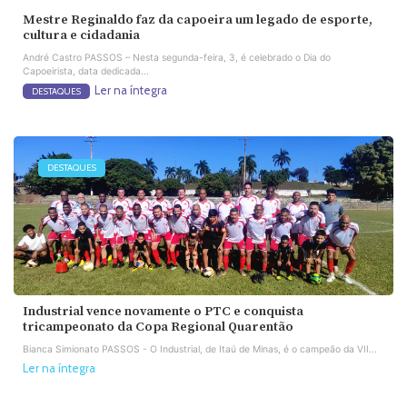
Mestre Reginaldo faz da capoeira um legado de esporte,
cultura e cidadania
André Castro PASSOS – Nesta segunda-feira, 3, é celebrado o Dia do
Capoeirista, data dedicada...
Ler na íntegra
DESTAQUES
DESTAQUES
Industrial vence novamente o PTC e conquista
tricampeonato da Copa Regional Quarentão
Bianca Simionato PASSOS - O Industrial, de Itaú de Minas, é o campeão da VII...
Ler na íntegra