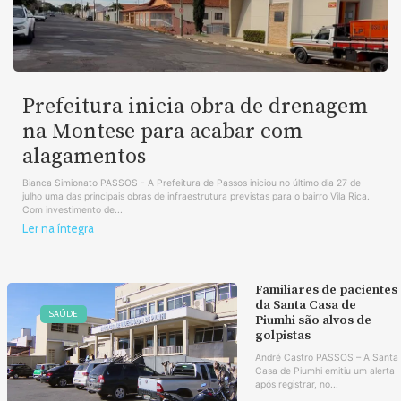
Prefeitura inicia obra de drenagem
na Montese para acabar com
alagamentos
Bianca Simionato PASSOS - A Prefeitura de Passos iniciou no último dia 27 de
julho uma das principais obras de infraestrutura previstas para o bairro Vila Rica.
Com investimento de...
Ler na íntegra
Familiares de pacientes
da Santa Casa de
SAÚDE
Piumhi são alvos de
golpistas
André Castro PASSOS – A Santa
Casa de Piumhi emitiu um alerta
após registrar, no...