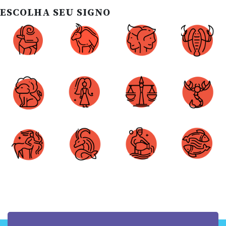
ESCOLHA SEU SIGNO
Áries
Touro
Gêmeos
Câncer
Leão
Virgem
Libra
Escorpião
Sagitário
Capricórnio
Aquário
Peixes