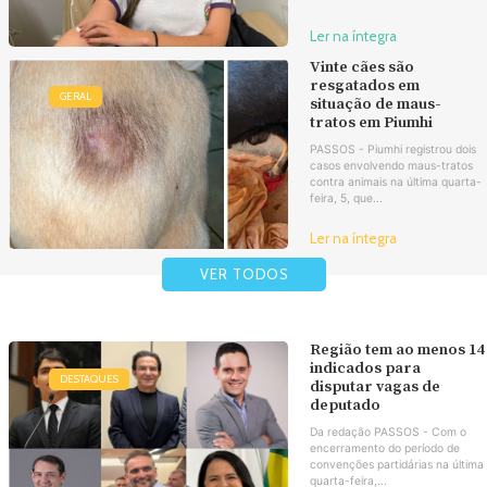
Ler na íntegra
Vinte cães são
resgatados em
GERAL
situação de maus-
tratos em Piumhi
PASSOS - Piumhi registrou dois
casos envolvendo maus-tratos
contra animais na última quarta-
feira, 5, que...
Ler na íntegra
VER TODOS
Região tem ao menos 14
indicados para
DESTAQUES
disputar vagas de
deputado
Da redação PASSOS - Com o
encerramento do período de
convenções partidárias na última
quarta-feira,...