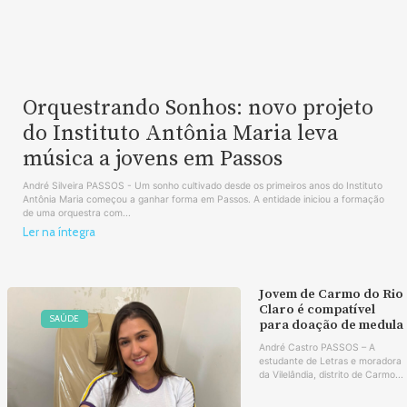
Orquestrando Sonhos: novo projeto
do Instituto Antônia Maria leva
música a jovens em Passos
André Silveira PASSOS - Um sonho cultivado desde os primeiros anos do Instituto
Antônia Maria começou a ganhar forma em Passos. A entidade iniciou a formação
de uma orquestra com...
Ler na íntegra
Jovem de Carmo do Rio
Claro é compatível
SAÚDE
para doação de medula
André Castro PASSOS – A
estudante de Letras e moradora
da Vilelândia, distrito de Carmo...