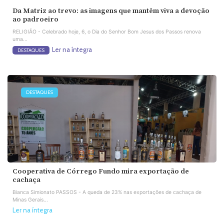
Da Matriz ao trevo: as imagens que mantêm viva a devoção
ao padroeiro
RELIGIÃO - Celebrado hoje, 6, o Dia do Senhor Bom Jesus dos Passos renova
uma...
Ler na íntegra
DESTAQUES
DESTAQUES
Cooperativa de Córrego Fundo mira exportação de
cachaça
Bianca Simionato PASSOS - A queda de 23% nas exportações de cachaça de
Minas Gerais...
Ler na íntegra