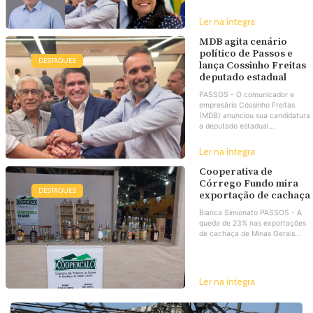
Ler na íntegra
MDB agita cenário
político de Passos e
DESTAQUES
lança Cossinho Freitas
deputado estadual
PASSOS - O comunicador e
empresário Cóssinho Freitas
(MDB) anunciou sua candidatura
a deputado estadual...
Ler na íntegra
Cooperativa de
Córrego Fundo mira
DESTAQUES
exportação de cachaça
Bianca Simionato PASSOS - A
queda de 23% nas exportações
de cachaça de Minas Gerais...
Ler na íntegra