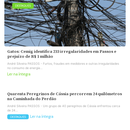
DESTAQUES
Gatos: Cemig identifica 233 irregularidades em Passos e
prejuízo de R$ 1 milhão
André Silveira PASSOS - Furtos, fraudes em medidores e outras irregularidades
no consumo de energia...
Ler na íntegra
Quarenta Peregrinos de Cássia percorrem 24 quilômetros
na Caminhada do Perdão
André Silveira PASSOS - Um grupo de 40 peregrinos de Cássia enfrentou cerca
de 24...
Ler na íntegra
DESTAQUES