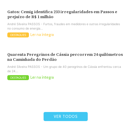
Gatos: Cemig identifica 233 irregularidades em Passos e
prejuízo de R$ 1 milhão
André Silveira PASSOS - Furtos, fraudes em medidores e outras irregularidades
no consumo de energia...
Ler na íntegra
DESTAQUES
Quarenta Peregrinos de Cássia percorrem 24 quilômetros
na Caminhada do Perdão
André Silveira PASSOS - Um grupo de 40 peregrinos de Cássia enfrentou cerca
de 24...
Ler na íntegra
DESTAQUES
VER TODOS