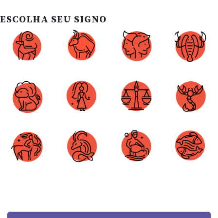
ESCOLHA SEU SIGNO
Áries
Touro
Gêmeos
Câncer
Leão
Virgem
Libra
Escorpião
Sagitário
Capricórnio
Aquário
Peixes