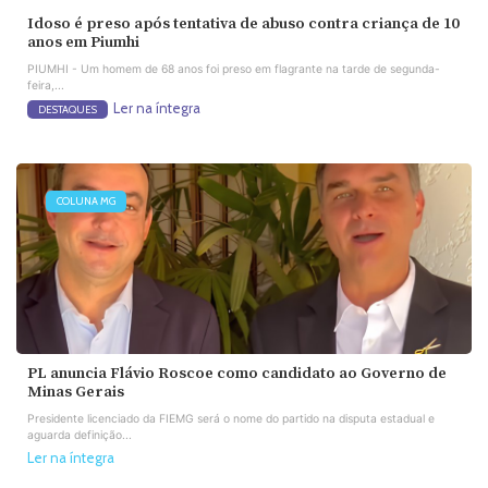
Idoso é preso após tentativa de abuso contra criança de 10
anos em Piumhi
PIUMHI - Um homem de 68 anos foi preso em flagrante na tarde de segunda-
feira,...
Ler na íntegra
DESTAQUES
COLUNA MG
PL anuncia Flávio Roscoe como candidato ao Governo de
Minas Gerais
Presidente licenciado da FIEMG será o nome do partido na disputa estadual e
aguarda definição...
Ler na íntegra