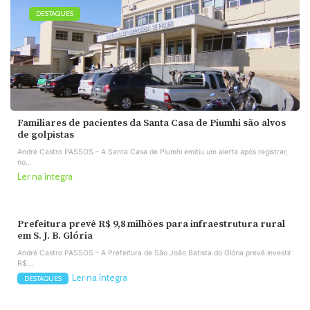
DESTAQUES
Familiares de pacientes da Santa Casa de Piumhi são alvos
de golpistas
André Castro PASSOS – A Santa Casa de Piumhi emitiu um alerta após registrar,
no...
Ler na íntegra
Prefeitura prevê R$ 9,8 milhões para infraestrutura rural
em S. J. B. Glória
André Castro PASSOS – A Prefeitura de São João Batista do Glória prevê investir
R$...
Ler na íntegra
DESTAQUES