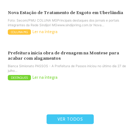
Nova Estação de Tratamento de Esgoto em Uberlândia
Foto: Secom/PMU COLUNA MGPrincipais destaques dos jornais e portais
integrantes da Rede Sindijori MGwww.sindijorimg.com.br Nova...
Ler na íntegra
COLUNA MG
Prefeitura inicia obra de drenagem na Montese para
acabar com alagamentos
Bianca Simionato PASSOS - A Prefeitura de Passos iniciou no último dia 27 de
julho...
Ler na íntegra
DESTAQUES
VER TODOS