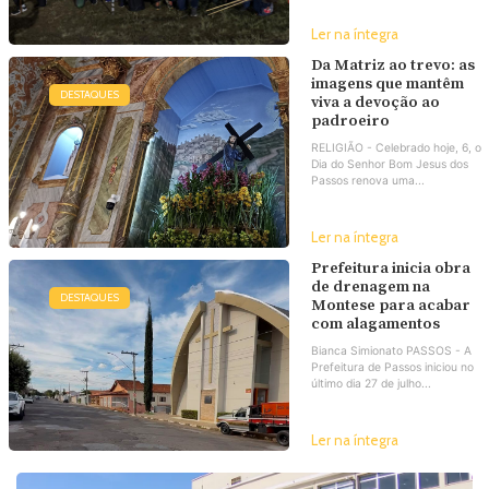
Ler na íntegra
Da Matriz ao trevo: as
imagens que mantêm
DESTAQUES
viva a devoção ao
padroeiro
RELIGIÃO - Celebrado hoje, 6, o
Dia do Senhor Bom Jesus dos
Passos renova uma...
Ler na íntegra
Prefeitura inicia obra
de drenagem na
DESTAQUES
Montese para acabar
com alagamentos
Bianca Simionato PASSOS - A
Prefeitura de Passos iniciou no
último dia 27 de julho...
Ler na íntegra