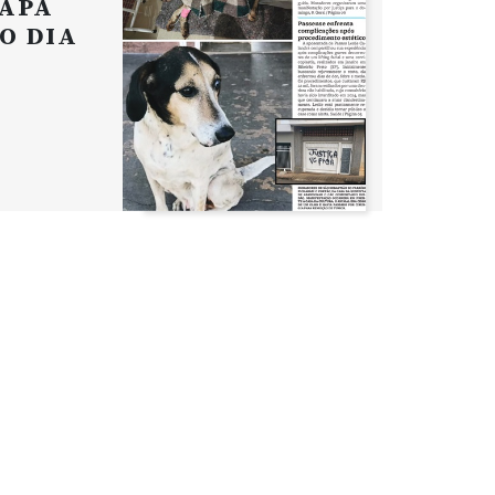
APA
O DIA