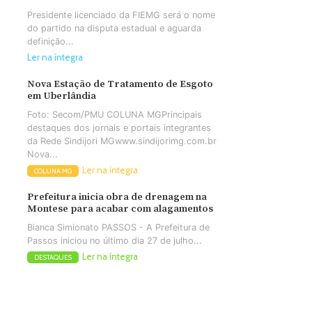
Presidente licenciado da FIEMG será o nome
do partido na disputa estadual e aguarda
definição...
Ler na íntegra
Nova Estação de Tratamento de Esgoto
em Uberlândia
Foto: Secom/PMU COLUNA MGPrincipais
destaques dos jornais e portais integrantes
da Rede Sindijori MGwww.sindijorimg.com.br
Nova...
Ler na íntegra
COLUNA MG
Prefeitura inicia obra de drenagem na
Montese para acabar com alagamentos
Bianca Simionato PASSOS - A Prefeitura de
Passos iniciou no último dia 27 de julho...
Ler na íntegra
DESTAQUES