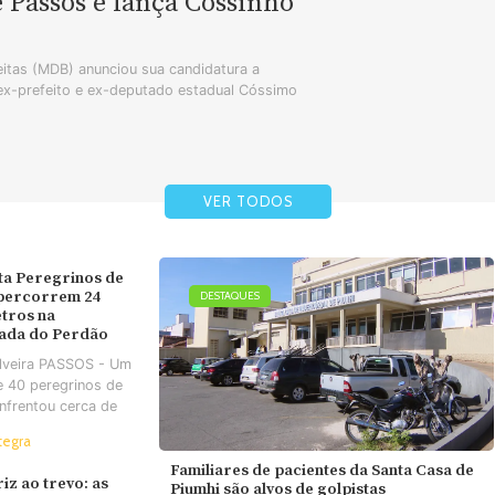
e Passos e lança Cossinho
tas (MDB) anunciou sua candidatura a
 ex-prefeito e ex-deputado estadual Cóssimo
VER TODOS
ta Peregrinos de
 percorrem 24
DESTAQUES
tros na
ada do Perdão
ilveira PASSOS - Um
e 40 peregrinos de
nfrentou cerca de
tegra
Familiares de pacientes da Santa Casa de
iz ao trevo: as
Piumhi são alvos de golpistas