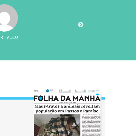
AR TADEU
CHI