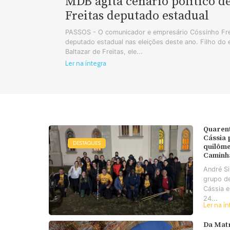
MDB agita cenário político d
Freitas deputado estadual
PASSOS - O comunicador e empresário Cóssinho Frei
deputado estadual nas eleições deste ano. Filho do
Baltazar de Freitas, ele...
Ler na íntegra
Quaren
Cássia
DESTAQUES
quilôme
Caminh
André S
grupo d
Cássia e
24...
Ler na ín
Da Matr