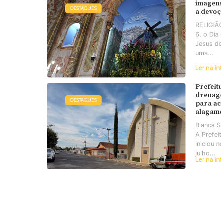
imagens
DESTAQUES
a devo
RELIGIÃO
6, o Di
Jesus d
uma...
Ler na ín
Prefeit
drenag
DESTAQUES
para a
alagam
Bianca 
A Prefei
iniciou 
julho...
Ler na ín