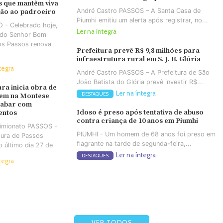
 que mantêm viva
André Castro PASSOS – A Santa Casa de
ção ao padroeiro
Piumhi emitiu um alerta após registrar, no...
 - Celebrado hoje,
Ler na íntegra
a do Senhor Bom
os Passos renova
Prefeitura prevê R$ 9,8 milhões para
infraestrutura rural em S. J. B. Glória
tegra
André Castro PASSOS – A Prefeitura de São
João Batista do Glória prevê investir R$...
ura inicia obra de
Ler na íntegra
DESTAQUES
em na Montese
cabar com
Idoso é preso após tentativa de abuso
entos
contra criança de 10 anos em Piumhi
Simionato PASSOS -
PIUMHI - Um homem de 68 anos foi preso em
tura de Passos
flagrante na tarde de segunda-feira,...
no último dia 27 de
Ler na íntegra
DESTAQUES
tegra
VER TODOS