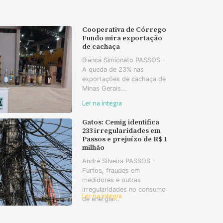
Cooperativa de Córrego
Fundo mira exportação
de cachaça
Bianca Simionato PASSOS -
A queda de 23% nas
exportações de cachaça de
Minas Gerais...
Ler na íntegra
Gatos: Cemig identifica
233 irregularidades em
Passos e prejuízo de R$ 1
milhão
André Silveira PASSOS -
Furtos, fraudes em
medidores e outras
irregularidades no consumo
Ler na íntegra
de energia...