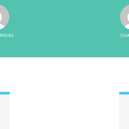
RREIRA
CES