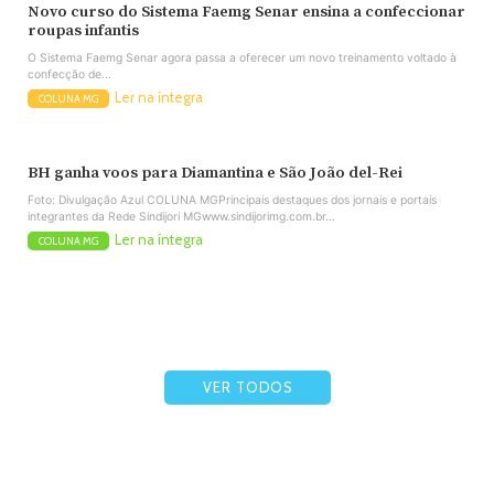
Novo curso do Sistema Faemg Senar ensina a confeccionar
roupas infantis
O Sistema Faemg Senar agora passa a oferecer um novo treinamento voltado à
confecção de...
Ler na íntegra
COLUNA MG
BH ganha voos para Diamantina e São João del-Rei
Foto: Divulgação Azul COLUNA MGPrincipais destaques dos jornais e portais
integrantes da Rede Sindijori MGwww.sindijorimg.com.br...
Ler na íntegra
COLUNA MG
VER TODOS