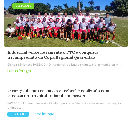
DESTAQUES
Industrial vence novamente o PTC e conquista
tricampeonato da Copa Regional Quarentão
Bianca Simionato PASSOS - O Industrial, de Itaú de Minas, é o campeão da VII...
Ler na íntegra
Cirurgia de marca-passo cerebral é realizada com
sucesso no Hospital Unimed em Passos
PASSOS - Em um marco significativo para a saúde no interior mineiro, o Hospital
Unimed...
Ler na íntegra
DESTAQUES