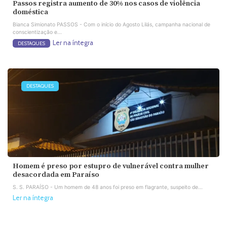
Passos registra aumento de 30% nos casos de violência
doméstica
Bianca Simionato PASSOS - Com o início do Agosto Lilás, campanha nacional de
conscientização e...
Ler na íntegra
DESTAQUES
DESTAQUES
Homem é preso por estupro de vulnerável contra mulher
desacordada em Paraíso
S. S. PARAÍSO - Um homem de 48 anos foi preso em flagrante, suspeito de...
Ler na íntegra