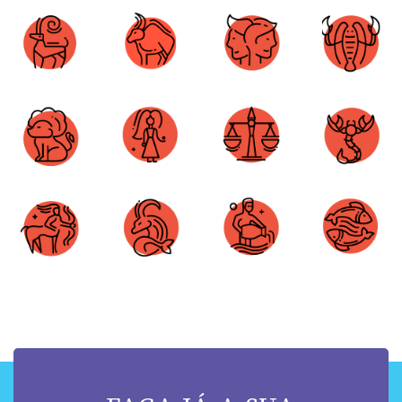
Áries
Touro
Gêmeos
Câncer
Leão
Virgem
Libra
Escorpião
Sagitário
Capricórnio
Aquário
Peixes