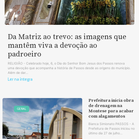
Da Matriz ao trevo: as imagens que
mantêm viva a devoção ao
padroeiro
RELIGIÃO - Celebrado hoje, 6, o Dia do Senhor Bom Jesus dos Passos renova
uma devoção que acompanha a história de Passos desde as origens do município.
Além de dar...
Ler na íntegra
Prefeitura inicia obra
de drenagem na
GERAL
Montese para acabar
com alagamentos
Bianca Simionato PASSOS - A
Prefeitura de Passos iniciou no
último dia 27 de julho...