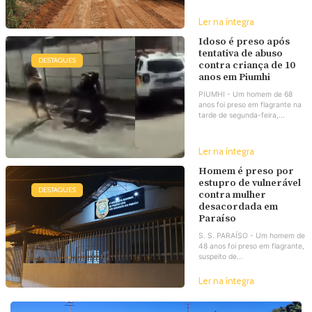
Ler na íntegra
Idoso é preso após
tentativa de abuso
DESTAQUES
contra criança de 10
anos em Piumhi
PIUMHI - Um homem de 68
anos foi preso em flagrante na
tarde de segunda-feira,...
Ler na íntegra
Homem é preso por
estupro de vulnerável
DESTAQUES
contra mulher
desacordada em
Paraíso
S. S. PARAÍSO - Um homem de
48 anos foi preso em flagrante,
suspeito de...
Ler na íntegra