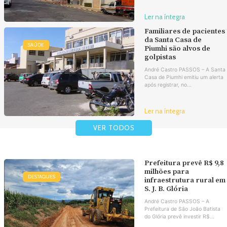
Ler na íntegra
Familiares de pacientes
da Santa Casa de
SAÚDE
Piumhi são alvos de
golpistas
André Castro PASSOS – A Santa
Casa de Piumhi emitiu um alerta
após registrar, no...
Ler na íntegra
VER TODOS
Prefeitura prevê R$ 9,8
milhões para
DESTAQUES
infraestrutura rural em
S. J. B. Glória
André Castro PASSOS – A
Prefeitura de São João Batista
do Glória prevê investir R$...