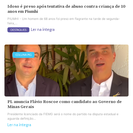
Idoso é preso após tentativa de abuso contra criança de 10
anos em Piumhi
PIUMHI - Um homem de 68 anos foi preso em flagrante na tarde de segunda-
feira,...
Ler na íntegra
DESTAQUES
COLUNA MG
PL anuncia Flávio Roscoe como candidato ao Governo de
Minas Gerais
Presidente licenciado da FIEMG será o nome do partido na disputa estadual e
aguarda definição...
Ler na íntegra