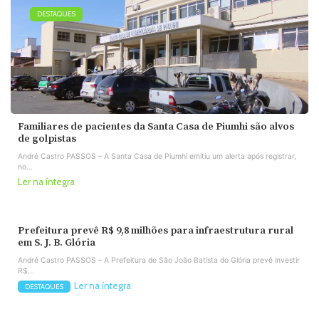
DESTAQUES
Familiares de pacientes da Santa Casa de Piumhi são alvos
de golpistas
André Castro PASSOS – A Santa Casa de Piumhi emitiu um alerta após registrar,
no...
Ler na íntegra
Prefeitura prevê R$ 9,8 milhões para infraestrutura rural
em S. J. B. Glória
André Castro PASSOS – A Prefeitura de São João Batista do Glória prevê investir
R$...
Ler na íntegra
DESTAQUES