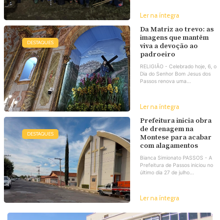
Ler na íntegra
Da Matriz ao trevo: as
imagens que mantêm
DESTAQUES
viva a devoção ao
padroeiro
RELIGIÃO - Celebrado hoje, 6, o
Dia do Senhor Bom Jesus dos
Passos renova uma...
Ler na íntegra
Prefeitura inicia obra
de drenagem na
DESTAQUES
Montese para acabar
com alagamentos
Bianca Simionato PASSOS - A
Prefeitura de Passos iniciou no
último dia 27 de julho...
Ler na íntegra