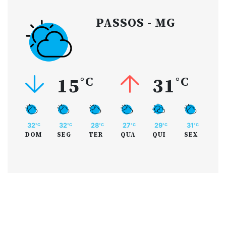
PASSOS - MG
15
°C
31
°C
32
32
28
27
29
31
°C
°C
°C
°C
°C
°C
DOM
SEG
TER
QUA
QUI
SEX