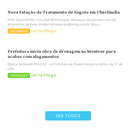
Nova Estação de Tratamento de Esgoto em Uberlândia
Foto: Secom/PMU COLUNA MGPrincipais destaques dos jornais e portais
integrantes da Rede Sindijori MGwww.sindijorimg.com.br Nova...
Ler na íntegra
COLUNA MG
Prefeitura inicia obra de drenagem na Montese para
acabar com alagamentos
Bianca Simionato PASSOS - A Prefeitura de Passos iniciou no último dia 27 de
julho...
Ler na íntegra
DESTAQUES
VER TODOS