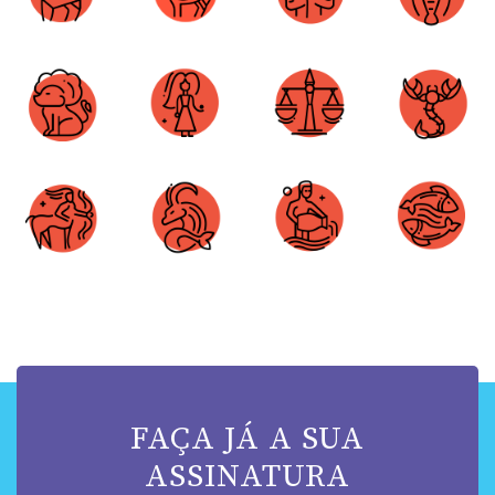
Áries
Touro
Gêmeos
Câncer
Leão
Virgem
Libra
Escorpião
Sagitário
Capricórnio
Aquário
Peixes
FAÇA JÁ A SUA
ASSINATURA