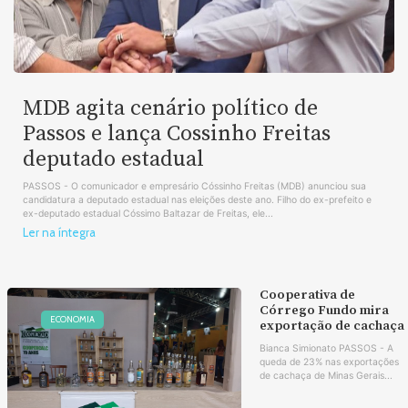
MDB agita cenário político de
Passos e lança Cossinho Freitas
deputado estadual
PASSOS - O comunicador e empresário Cóssinho Freitas (MDB) anunciou sua
candidatura a deputado estadual nas eleições deste ano. Filho do ex-prefeito e
ex-deputado estadual Cóssimo Baltazar de Freitas, ele...
Ler na íntegra
Cooperativa de
Córrego Fundo mira
ECONOMIA
exportação de cachaça
Bianca Simionato PASSOS - A
queda de 23% nas exportações
de cachaça de Minas Gerais...