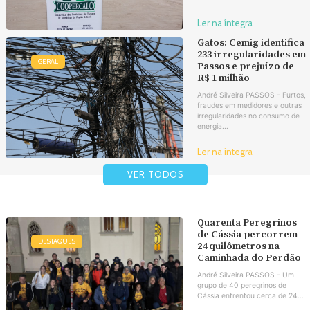
Ler na íntegra
Gatos: Cemig identifica
233 irregularidades em
GERAL
Passos e prejuízo de
R$ 1 milhão
André Silveira PASSOS - Furtos,
fraudes em medidores e outras
irregularidades no consumo de
energia...
Ler na íntegra
VER TODOS
Quarenta Peregrinos
de Cássia percorrem
DESTAQUES
24 quilômetros na
Caminhada do Perdão
André Silveira PASSOS - Um
grupo de 40 peregrinos de
Cássia enfrentou cerca de 24...