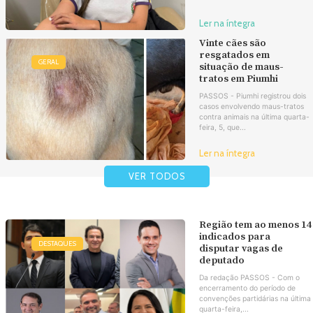
Ler na íntegra
Vinte cães são
resgatados em
GERAL
situação de maus-
tratos em Piumhi
PASSOS - Piumhi registrou dois
casos envolvendo maus-tratos
contra animais na última quarta-
feira, 5, que...
Ler na íntegra
VER TODOS
Região tem ao menos 14
indicados para
DESTAQUES
disputar vagas de
deputado
Da redação PASSOS - Com o
encerramento do período de
convenções partidárias na última
quarta-feira,...