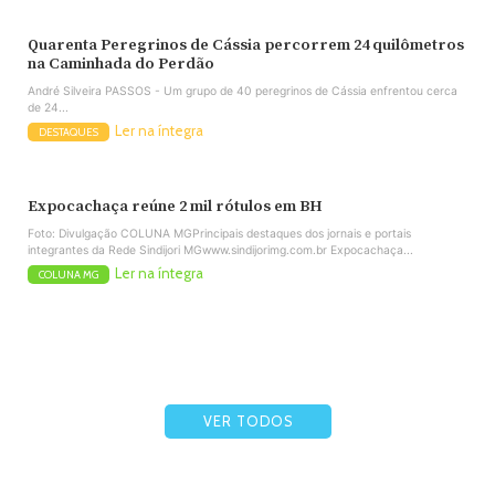
Quarenta Peregrinos de Cássia percorrem 24 quilômetros
na Caminhada do Perdão
André Silveira PASSOS - Um grupo de 40 peregrinos de Cássia enfrentou cerca
de 24...
Ler na íntegra
DESTAQUES
Expocachaça reúne 2 mil rótulos em BH
Foto: Divulgação COLUNA MGPrincipais destaques dos jornais e portais
integrantes da Rede Sindijori MGwww.sindijorimg.com.br Expocachaça...
Ler na íntegra
COLUNA MG
VER TODOS