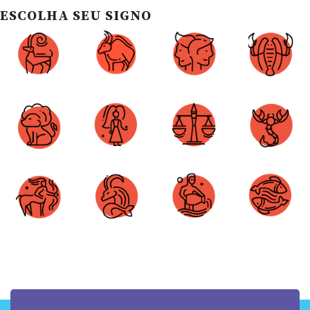
ESCOLHA SEU SIGNO
Áries
Touro
Gêmeos
Câncer
Leão
Virgem
Libra
Escorpião
Sagitário
Capricórnio
Aquário
Peixes