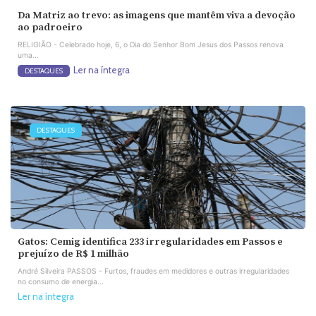
Da Matriz ao trevo: as imagens que mantêm viva a devoção
ao padroeiro
RELIGIÃO - Celebrado hoje, 6, o Dia do Senhor Bom Jesus dos Passos renova
uma...
Ler na íntegra
DESTAQUES
DESTAQUES
Gatos: Cemig identifica 233 irregularidades em Passos e
prejuízo de R$ 1 milhão
André Silveira PASSOS - Furtos, fraudes em medidores e outras irregularidades
no consumo de energia...
Ler na íntegra