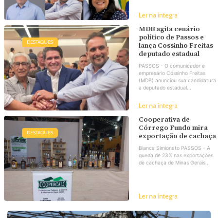
Ler na íntegra
MDB agita cenário
político de Passos e
DESTAQUES
lança Cossinho Freitas
deputado estadual
PASSOS - O comunicador e
empresário Cóssinho Freitas
(MDB) anunciou sua candidatura
a deputado estadual...
Ler na íntegra
Cooperativa de
Córrego Fundo mira
DESTAQUES
exportação de cachaça
Bianca Simionato PASSOS - A
queda de 23% nas exportações
de cachaça de Minas Gerais...
Ler na íntegra