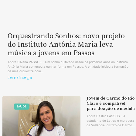
Orquestrando Sonhos: novo projeto
do Instituto Antônia Maria leva
música a jovens em Passos
André Silveira PASSOS - Um sonho cultivado desde os primeiros anos do Instituto
Antônia Maria começou a ganhar forma em Passos. A entidade iniciou a formação
de uma orquestra com...
Ler na íntegra
Jovem de Carmo do Rio
Claro é compatível
SAÚDE
para doação de medula
André Castro PASSOS – A
estudante de Letras e moradora
da Vilelândia, distrito de Carmo...