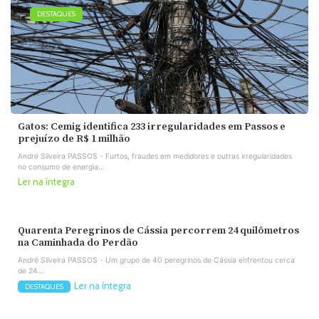
DESTAQUES
Gatos: Cemig identifica 233 irregularidades em Passos e
prejuízo de R$ 1 milhão
André Silveira PASSOS - Furtos, fraudes em medidores e outras irregularidades
no consumo de energia...
Ler na íntegra
Quarenta Peregrinos de Cássia percorrem 24 quilômetros
na Caminhada do Perdão
André Silveira PASSOS - Um grupo de 40 peregrinos de Cássia enfrentou cerca
de 24...
Ler na íntegra
DESTAQUES