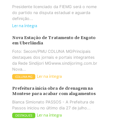
Presidente licenciado da FIEMG será o nome
do partido na disputa estadual e aguarda
definição...
Ler na íntegra
Nova Estação de Tratamento de Esgoto
em Uberlândia
Foto: Secom/PMU COLUNA MGPrincipais
destaques dos jornais e portais integrantes
da Rede Sindijori MGwww.sindijorimg.com.br
Nova...
Ler na íntegra
COLUNA MG
Prefeitura inicia obra de drenagem na
Montese para acabar com alagamentos
Bianca Simionato PASSOS - A Prefeitura de
Passos iniciou no último dia 27 de julho...
Ler na íntegra
DESTAQUES