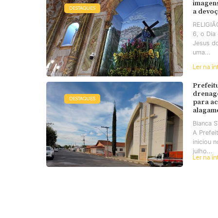
imagens
DESTAQUES
a devo
RELIGIÃO
6, o Di
Jesus d
uma...
Ler na ín
Prefeit
drenag
DESTAQUES
para a
alagam
Bianca 
A Prefei
iniciou 
julho...
Ler na ín