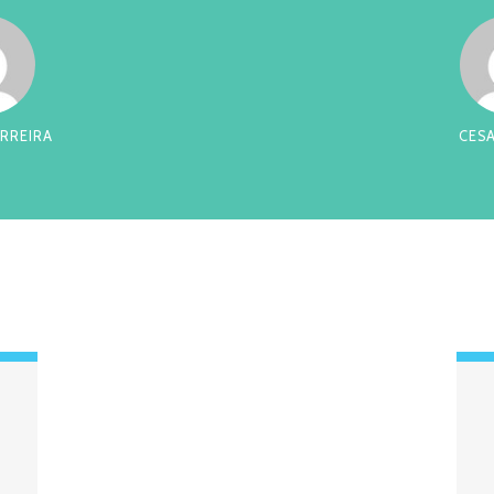
RREIRA
CES