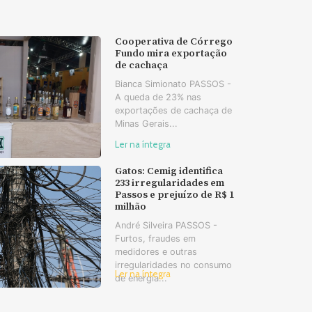
Cooperativa de Córrego
Fundo mira exportação
de cachaça
Bianca Simionato PASSOS -
A queda de 23% nas
exportações de cachaça de
Minas Gerais...
Ler na íntegra
Gatos: Cemig identifica
233 irregularidades em
Passos e prejuízo de R$ 1
milhão
André Silveira PASSOS -
Furtos, fraudes em
medidores e outras
irregularidades no consumo
Ler na íntegra
de energia...