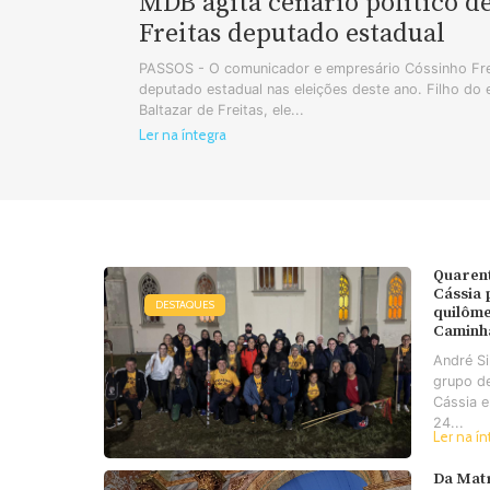
MDB agita cenário político d
Freitas deputado estadual
PASSOS - O comunicador e empresário Cóssinho Frei
deputado estadual nas eleições deste ano. Filho do
Baltazar de Freitas, ele...
Ler na íntegra
Quaren
Cássia
DESTAQUES
quilôme
Caminh
André S
grupo d
Cássia e
24...
Ler na ín
Da Matr