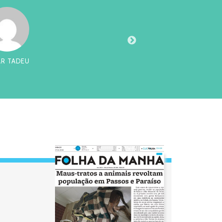
AR TADEU
CHI