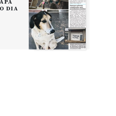
APA
O DIA