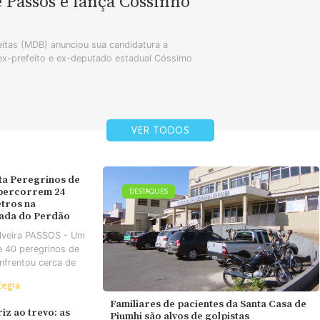
e Passos e lança Cossinho
tas (MDB) anunciou sua candidatura a
 ex-prefeito e ex-deputado estadual Cóssimo
VER TODOS
ta Peregrinos de
 percorrem 24
DESTAQUES
tros na
ada do Perdão
ilveira PASSOS - Um
e 40 peregrinos de
nfrentou cerca de
tegra
Familiares de pacientes da Santa Casa de
iz ao trevo: as
Piumhi são alvos de golpistas