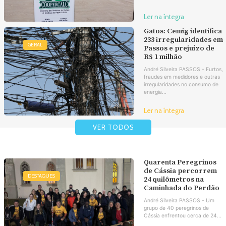
Ler na íntegra
Gatos: Cemig identifica
233 irregularidades em
GERAL
Passos e prejuízo de
R$ 1 milhão
André Silveira PASSOS - Furtos,
fraudes em medidores e outras
irregularidades no consumo de
energia...
Ler na íntegra
VER TODOS
Quarenta Peregrinos
de Cássia percorrem
DESTAQUES
24 quilômetros na
Caminhada do Perdão
André Silveira PASSOS - Um
grupo de 40 peregrinos de
Cássia enfrentou cerca de 24...