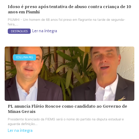
Idoso é preso após tentativa de abuso contra criança de 10
anos em Piumhi
PIUMHI - Um homem de 68 anos foi preso em flagrante na tarde de segunda-
feira,...
Ler na íntegra
DESTAQUES
COLUNA MG
PL anuncia Flávio Roscoe como candidato ao Governo de
Minas Gerais
Presidente licenciado da FIEMG será o nome do partido na disputa estadual e
aguarda definição...
Ler na íntegra