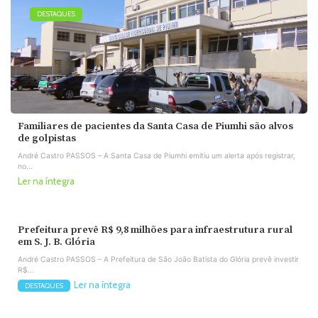
DESTAQUES
Familiares de pacientes da Santa Casa de Piumhi são alvos
de golpistas
André Castro PASSOS – A Santa Casa de Piumhi emitiu um alerta após registrar,
no...
Ler na íntegra
Prefeitura prevê R$ 9,8 milhões para infraestrutura rural
em S. J. B. Glória
André Castro PASSOS – A Prefeitura de São João Batista do Glória prevê investir
R$...
Ler na íntegra
DESTAQUES