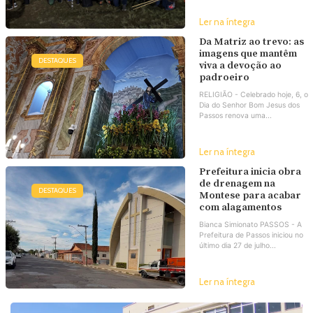
Ler na íntegra
Da Matriz ao trevo: as
imagens que mantêm
DESTAQUES
viva a devoção ao
padroeiro
RELIGIÃO - Celebrado hoje, 6, o
Dia do Senhor Bom Jesus dos
Passos renova uma...
Ler na íntegra
Prefeitura inicia obra
de drenagem na
DESTAQUES
Montese para acabar
com alagamentos
Bianca Simionato PASSOS - A
Prefeitura de Passos iniciou no
último dia 27 de julho...
Ler na íntegra