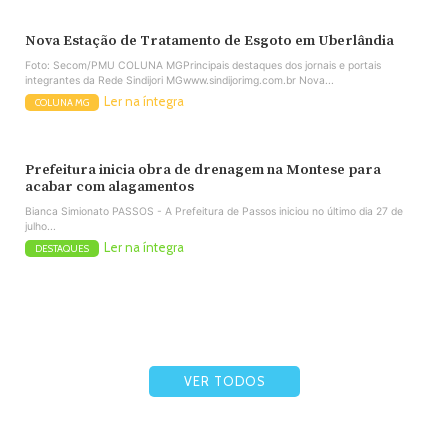
Nova Estação de Tratamento de Esgoto em Uberlândia
Foto: Secom/PMU COLUNA MGPrincipais destaques dos jornais e portais
integrantes da Rede Sindijori MGwww.sindijorimg.com.br Nova...
Ler na íntegra
COLUNA MG
Prefeitura inicia obra de drenagem na Montese para
acabar com alagamentos
Bianca Simionato PASSOS - A Prefeitura de Passos iniciou no último dia 27 de
julho...
Ler na íntegra
DESTAQUES
VER TODOS