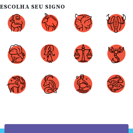
ESCOLHA SEU SIGNO
Áries
Touro
Gêmeos
Câncer
Leão
Virgem
Libra
Escorpião
Sagitário
Capricórnio
Aquário
Peixes