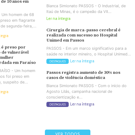
 de 10 anos em
Bianca Simionato PASSOS - O Industrial, de
Itaú de Minas, é o campeão da VII...
- Um homem de 68
Ler na íntegra
 preso em flagrante
 de segunda-feira,...
Cirurgia de marca-passo cerebral é
realizada com sucesso no Hospital
tegra
Unimed em Passos
é preso por
PASSOS - Em um marco significativo para a
 de vulnerável
saúde no interior mineiro, o Hospital Unimed...
 mulher
Ler na íntegra
DESTAQUES
rdada em Paraíso
ARAÍSO - Um homem
Passos registra aumento de 30% nos
os foi preso em
casos de violência doméstica
e, suspeito de...
Bianca Simionato PASSOS - Com o início do
Agosto Lilás, campanha nacional de
tegra
conscientização e...
Ler na íntegra
DESTAQUES
VER TODOS