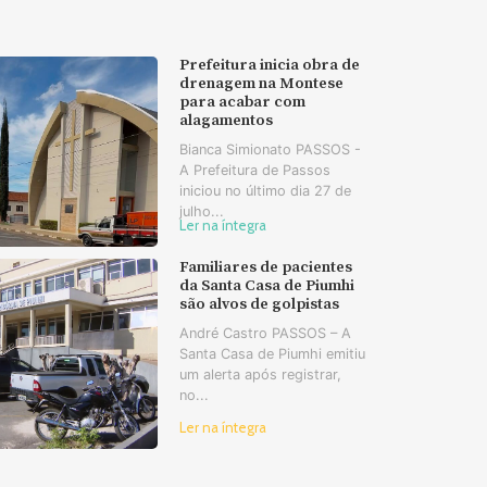
Prefeitura inicia obra de
drenagem na Montese
para acabar com
alagamentos
Bianca Simionato PASSOS -
A Prefeitura de Passos
iniciou no último dia 27 de
julho...
Ler na íntegra
Familiares de pacientes
da Santa Casa de Piumhi
são alvos de golpistas
André Castro PASSOS – A
Santa Casa de Piumhi emitiu
um alerta após registrar,
no...
Ler na íntegra