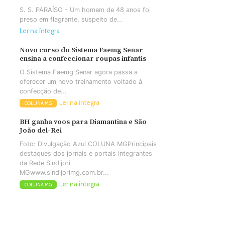
S. S. PARAÍSO - Um homem de 48 anos foi
preso em flagrante, suspeito de...
Ler na íntegra
Novo curso do Sistema Faemg Senar
ensina a confeccionar roupas infantis
O Sistema Faemg Senar agora passa a
oferecer um novo treinamento voltado à
confecção de...
Ler na íntegra
COLUNA MG
BH ganha voos para Diamantina e São
João del-Rei
Foto: Divulgação Azul COLUNA MGPrincipais
destaques dos jornais e portais integrantes
da Rede Sindijori
MGwww.sindijorimg.com.br...
Ler na íntegra
COLUNA MG