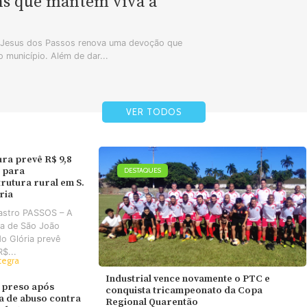
ns que mantêm viva a
m Jesus dos Passos renova uma devoção que
 município. Além de dar...
VER TODOS
ura prevê R$ 9,8
 para
DESTAQUES
trutura rural em S.
ória
astro PASSOS – A
ra de São João
do Glória prevê
R$...
tegra
Industrial vence novamente o PTC e
 preso após
conquista tricampeonato da Copa
va de abuso contra
Regional Quarentão