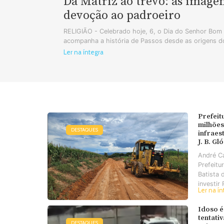
Da Matriz ao trevo: as image
devoção ao padroeiro
RELIGIÃO - Celebrado hoje, 6, o Dia do Senhor Bo
acompanha a história de Passos desde as origens do
Ler na íntegra
Prefeit
milhões
DESTAQUES
infraes
J. B. Gl
André C
Prefeitu
Batista 
investir 
Ler na ín
Idoso é
tentati
DESTAQUES