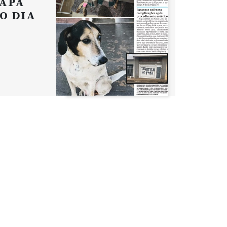
APA
O DIA