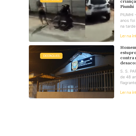
criança
Piumhi
PIUMHI 
anos foi
na tarde
Ler na ín
Homem 
estupro
DESTAQUES
contra
desaco
S. S. P
de 48 an
flagrant
Ler na ín