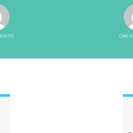
RREIRA
CES