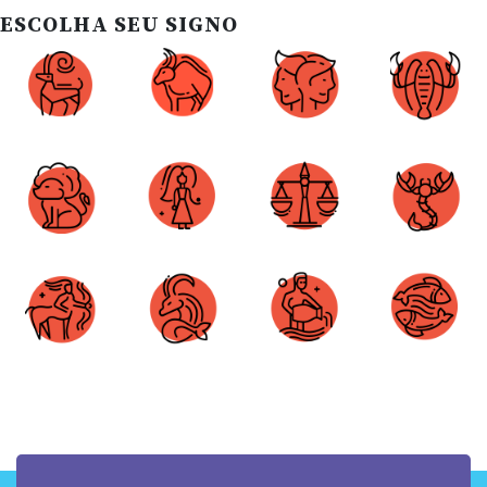
ESCOLHA SEU SIGNO
Áries
Touro
Gêmeos
Câncer
Leão
Virgem
Libra
Escorpião
Sagitário
Capricórnio
Aquário
Peixes