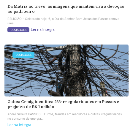
Da Matriz ao trevo: as imagens que mantêm viva a devoção
ao padroeiro
RELIGIÃO - Celebrado hoje, 6, o Dia do Senhor Bom Jesus dos Passos renova
uma...
Ler na íntegra
DESTAQUES
DESTAQUES
Gatos: Cemig identifica 233 irregularidades em Passos e
prejuízo de R$ 1 milhão
André Silveira PASSOS - Furtos, fraudes em medidores e outras irregularidades
no consumo de energia...
Ler na íntegra