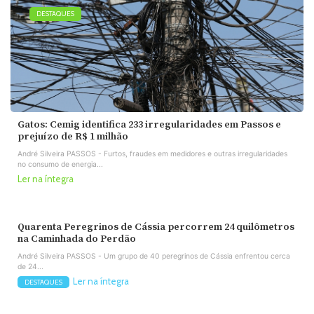
DESTAQUES
Gatos: Cemig identifica 233 irregularidades em Passos e
prejuízo de R$ 1 milhão
André Silveira PASSOS - Furtos, fraudes em medidores e outras irregularidades
no consumo de energia...
Ler na íntegra
Quarenta Peregrinos de Cássia percorrem 24 quilômetros
na Caminhada do Perdão
André Silveira PASSOS - Um grupo de 40 peregrinos de Cássia enfrentou cerca
de 24...
Ler na íntegra
DESTAQUES