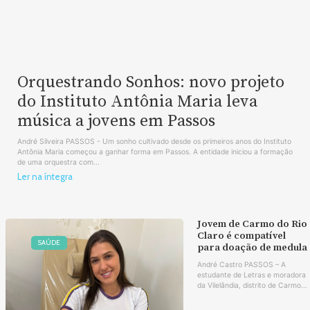
Orquestrando Sonhos: novo projeto
do Instituto Antônia Maria leva
música a jovens em Passos
André Silveira PASSOS - Um sonho cultivado desde os primeiros anos do Instituto
Antônia Maria começou a ganhar forma em Passos. A entidade iniciou a formação
de uma orquestra com...
Ler na íntegra
Jovem de Carmo do Rio
Claro é compatível
SAÚDE
para doação de medula
André Castro PASSOS – A
estudante de Letras e moradora
da Vilelândia, distrito de Carmo...