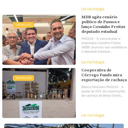
Ler na íntegra
MDB agita cenário
político de Passos e
DESTAQUES
lança Cossinho Freitas
deputado estadual
PASSOS - O comunicador e
empresário Cóssinho Freitas
(MDB) anunciou sua candidatura
a deputado estadual...
Ler na íntegra
Cooperativa de
Córrego Fundo mira
DESTAQUES
exportação de cachaça
Bianca Simionato PASSOS - A
queda de 23% nas exportações
de cachaça de Minas Gerais...
Ler na íntegra