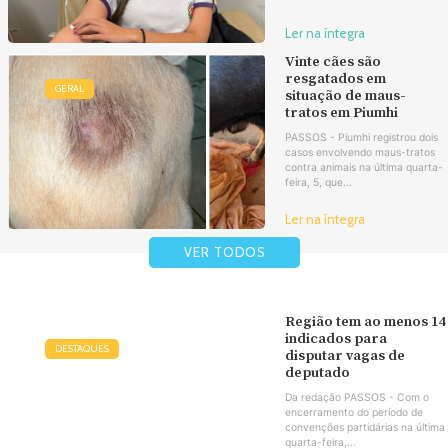
Ler na íntegra
Vinte cães são
resgatados em
GERAL
situação de maus-
tratos em Piumhi
PASSOS - Piumhi registrou dois
casos envolvendo maus-tratos
contra animais na última quarta-
feira, 5, que...
Ler na íntegra
VER TODOS
Região tem ao menos 14
indicados para
DESTAQUES
disputar vagas de
deputado
Da redação PASSOS - Com o
encerramento do período de
convenções partidárias na última
quarta-feira,...