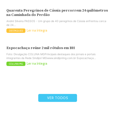
Quarenta Peregrinos de Cássia percorrem 24 quilômetros
na Caminhada do Perdão
André Silveira PASSOS - Um grupo de 40 peregrinos de Cássia enfrentou cerca
de 24...
Ler na íntegra
DESTAQUES
Expocachaça reúne 2 mil rótulos em BH
Foto: Divulgação COLUNA MGPrincipais destaques dos jornais e portais
integrantes da Rede Sindijori MGwww.sindijorimg.com.br Expocachaça...
Ler na íntegra
COLUNA MG
VER TODOS