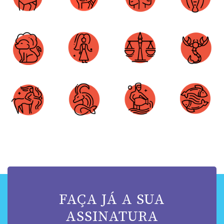
Áries
Touro
Gêmeos
Câncer
Leão
Virgem
Libra
Escorpião
Sagitário
Capricórnio
Aquário
Peixes
FAÇA JÁ A SUA
ASSINATURA