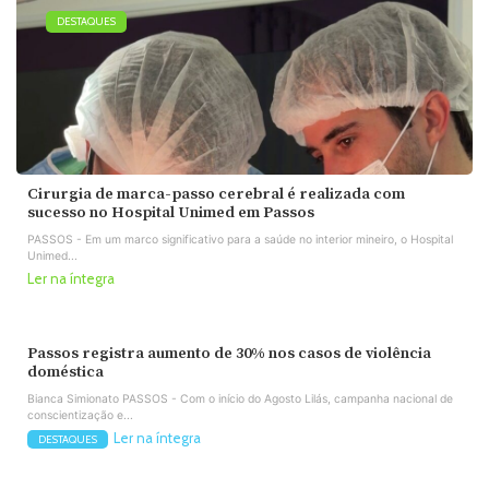
DESTAQUES
Cirurgia de marca-passo cerebral é realizada com
sucesso no Hospital Unimed em Passos
PASSOS - Em um marco significativo para a saúde no interior mineiro, o Hospital
Unimed...
Ler na íntegra
Passos registra aumento de 30% nos casos de violência
doméstica
Bianca Simionato PASSOS - Com o início do Agosto Lilás, campanha nacional de
conscientização e...
Ler na íntegra
DESTAQUES