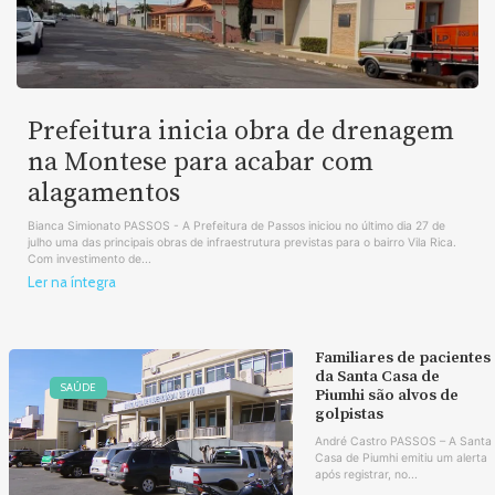
Prefeitura inicia obra de drenagem
na Montese para acabar com
alagamentos
Bianca Simionato PASSOS - A Prefeitura de Passos iniciou no último dia 27 de
julho uma das principais obras de infraestrutura previstas para o bairro Vila Rica.
Com investimento de...
Ler na íntegra
Familiares de pacientes
da Santa Casa de
SAÚDE
Piumhi são alvos de
golpistas
André Castro PASSOS – A Santa
Casa de Piumhi emitiu um alerta
após registrar, no...