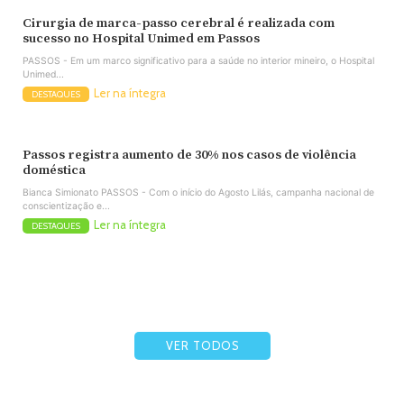
Cirurgia de marca-passo cerebral é realizada com
sucesso no Hospital Unimed em Passos
PASSOS - Em um marco significativo para a saúde no interior mineiro, o Hospital
Unimed...
Ler na íntegra
DESTAQUES
Passos registra aumento de 30% nos casos de violência
doméstica
Bianca Simionato PASSOS - Com o início do Agosto Lilás, campanha nacional de
conscientização e...
Ler na íntegra
DESTAQUES
VER TODOS