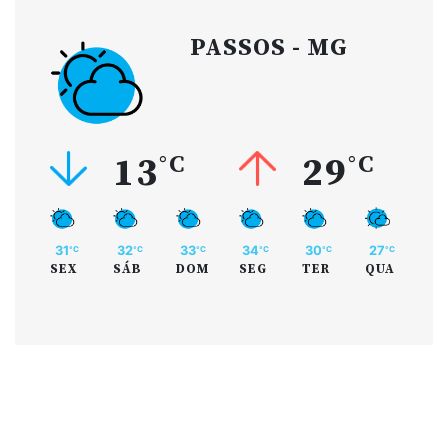
PASSOS - MG
13
°C
29
°C
31
32
33
34
30
27
°C
°C
°C
°C
°C
°C
SEX
SÁB
DOM
SEG
TER
QUA