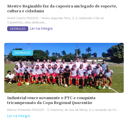
Mestre Reginaldo faz da capoeira um legado de esporte,
cultura e cidadania
André Castro PASSOS – Nesta segunda-feira, 3, é celebrado o Dia do
Capoeirista, data dedicada...
Ler na íntegra
DESTAQUES
DESTAQUES
Industrial vence novamente o PTC e conquista
tricampeonato da Copa Regional Quarentão
Bianca Simionato PASSOS - O Industrial, de Itaú de Minas, é o campeão da VII...
Ler na íntegra