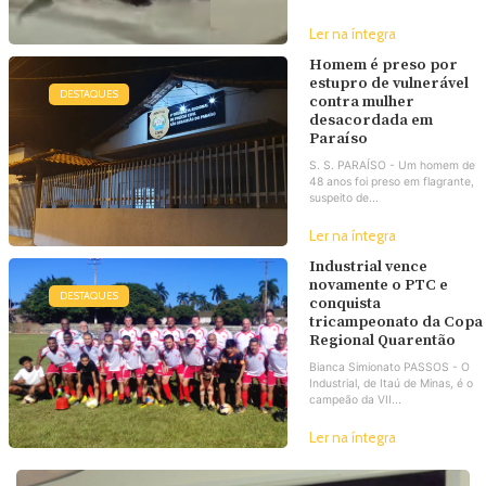
Ler na íntegra
Homem é preso por
estupro de vulnerável
DESTAQUES
contra mulher
desacordada em
Paraíso
S. S. PARAÍSO - Um homem de
48 anos foi preso em flagrante,
suspeito de...
Ler na íntegra
Industrial vence
novamente o PTC e
DESTAQUES
conquista
tricampeonato da Copa
Regional Quarentão
Bianca Simionato PASSOS - O
Industrial, de Itaú de Minas, é o
campeão da VII...
Ler na íntegra