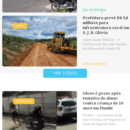
Ler na íntegra
Prefeitura prevê R$ 9,8
milhões para
GERAL
infraestrutura rural em
S. J. B. Glória
André Castro PASSOS – A
Prefeitura de São João Batista
do Glória prevê investir R$...
Ler na íntegra
VER TODOS
Idoso é preso após
tentativa de abuso
DESTAQUES
contra criança de 10
anos em Piumhi
PIUMHI - Um homem de 68
anos foi preso em flagrante na
tarde de segunda-feira,...