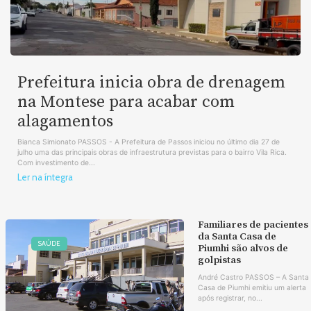
Prefeitura inicia obra de drenagem
na Montese para acabar com
alagamentos
Bianca Simionato PASSOS - A Prefeitura de Passos iniciou no último dia 27 de
julho uma das principais obras de infraestrutura previstas para o bairro Vila Rica.
Com investimento de...
Ler na íntegra
Familiares de pacientes
da Santa Casa de
SAÚDE
Piumhi são alvos de
golpistas
André Castro PASSOS – A Santa
Casa de Piumhi emitiu um alerta
após registrar, no...