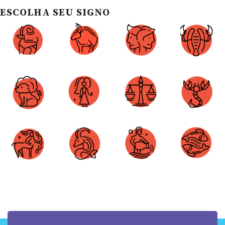
ESCOLHA SEU SIGNO
Áries
Touro
Gêmeos
Câncer
Leão
Virgem
Libra
Escorpião
Sagitário
Capricórnio
Aquário
Peixes