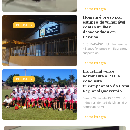
Ler na íntegra
Homem é preso por
estupro de vulnerável
DESTAQUES
contra mulher
desacordada em
Paraíso
S. S. PARAÍSO - Um homem de
48 anos foi preso em flagrante,
suspeito de...
Ler na íntegra
Industrial vence
novamente o PTC e
DESTAQUES
conquista
tricampeonato da Copa
Regional Quarentão
Bianca Simionato PASSOS - O
Industrial, de Itaú de Minas, é o
campeão da VII...
Ler na íntegra