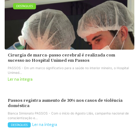
DESTAQUES
Cirurgia de marca-passo cerebral é realizada com
sucesso no Hospital Unimed em Passos
PASSOS - Em um marco significativo para a saúde no interior mineiro, o Hospital
Unimed...
Ler na íntegra
Passos registra aumento de 30% nos casos de violência
doméstica
Bianca Simionato PASSOS - Com o início do Agosto Lilás, campanha nacional de
conscientização e...
Ler na íntegra
DESTAQUES