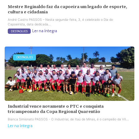
Mestre Reginaldo faz da capoeira um legado de esporte,
cultura e cidadania
André Castro PASSOS – Nesta segunda-feira, 3, é celebrado o Dia do
Capoeirista, data dedicada...
Ler na íntegra
DESTAQUES
DESTAQUES
Industrial vence novamente o PTC e conquista
tricampeonato da Copa Regional Quarentão
Bianca Simionato PASSOS - O Industrial, de Itaú de Minas, é o campeão da VII...
Ler na íntegra