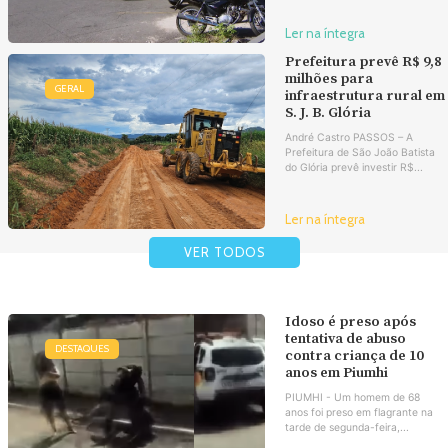
Ler na íntegra
Prefeitura prevê R$ 9,8
milhões para
GERAL
infraestrutura rural em
S. J. B. Glória
André Castro PASSOS – A
Prefeitura de São João Batista
do Glória prevê investir R$...
Ler na íntegra
VER TODOS
Idoso é preso após
tentativa de abuso
DESTAQUES
contra criança de 10
anos em Piumhi
PIUMHI - Um homem de 68
anos foi preso em flagrante na
tarde de segunda-feira,...