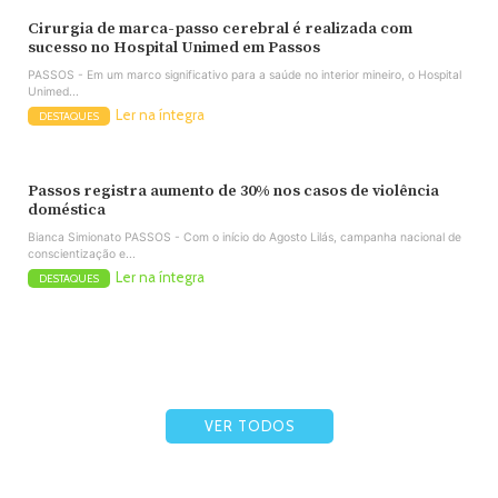
Cirurgia de marca-passo cerebral é realizada com
sucesso no Hospital Unimed em Passos
PASSOS - Em um marco significativo para a saúde no interior mineiro, o Hospital
Unimed...
Ler na íntegra
DESTAQUES
Passos registra aumento de 30% nos casos de violência
doméstica
Bianca Simionato PASSOS - Com o início do Agosto Lilás, campanha nacional de
conscientização e...
Ler na íntegra
DESTAQUES
VER TODOS