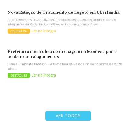
Nova Estação de Tratamento de Esgoto em Uberlândia
Foto: Secom/PMU COLUNA MGPrincipais destaques dos jornais e portais
integrantes da Rede Sindijori MGwww.sindijorimg.com.br Nova...
Ler na íntegra
COLUNA MG
Prefeitura inicia obra de drenagem na Montese para
acabar com alagamentos
Bianca Simionato PASSOS - A Prefeitura de Passos iniciou no último dia 27 de
julho...
Ler na íntegra
DESTAQUES
VER TODOS