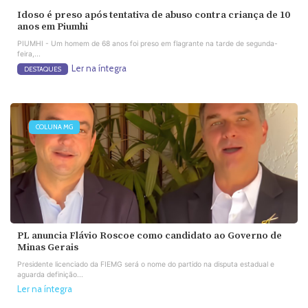
Idoso é preso após tentativa de abuso contra criança de 10
anos em Piumhi
PIUMHI - Um homem de 68 anos foi preso em flagrante na tarde de segunda-
feira,...
Ler na íntegra
DESTAQUES
COLUNA MG
PL anuncia Flávio Roscoe como candidato ao Governo de
Minas Gerais
Presidente licenciado da FIEMG será o nome do partido na disputa estadual e
aguarda definição...
Ler na íntegra