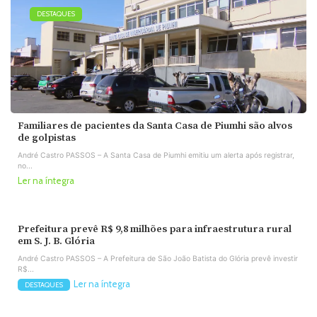
DESTAQUES
Familiares de pacientes da Santa Casa de Piumhi são alvos
de golpistas
André Castro PASSOS – A Santa Casa de Piumhi emitiu um alerta após registrar,
no...
Ler na íntegra
Prefeitura prevê R$ 9,8 milhões para infraestrutura rural
em S. J. B. Glória
André Castro PASSOS – A Prefeitura de São João Batista do Glória prevê investir
R$...
Ler na íntegra
DESTAQUES