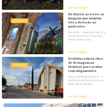
Ler na íntegra
Da Matriz ao trevo: as
imagens que mantêm
DESTAQUES
viva a devoção ao
padroeiro
RELIGIÃO - Celebrado hoje, 6, o
Dia do Senhor Bom Jesus dos
Passos renova uma...
Ler na íntegra
Prefeitura inicia obra
de drenagem na
DESTAQUES
Montese para acabar
com alagamentos
Bianca Simionato PASSOS - A
Prefeitura de Passos iniciou no
último dia 27 de julho...
Ler na íntegra