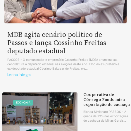
MDB agita cenário político de
Passos e lança Cossinho Freitas
deputado estadual
PASSOS - O comunicador e empresário Cóssinho Freitas (MDB) anunciou sua
candidatura a deputado estadual nas eleições deste ano. Filho do ex-prefeito e
ex-deputado estadual Cóssimo Baltazar de Freitas, ele...
Ler na íntegra
Cooperativa de
Córrego Fundo mira
ECONOMIA
exportação de cachaça
Bianca Simionato PASSOS - A
queda de 23% nas exportações
de cachaça de Minas Gerais...