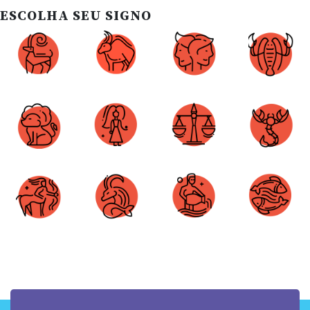
ESCOLHA SEU SIGNO
Áries
Touro
Gêmeos
Câncer
Leão
Virgem
Libra
Escorpião
Sagitário
Capricórnio
Aquário
Peixes