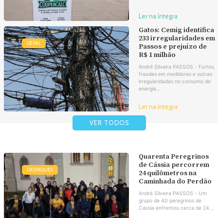
Ler na íntegra
Gatos: Cemig identifica
233 irregularidades em
GERAL
Passos e prejuízo de
R$ 1 milhão
André Silveira PASSOS - Furtos,
fraudes em medidores e outras
irregularidades no consumo de
energia...
Ler na íntegra
VER TODOS
Quarenta Peregrinos
de Cássia percorrem
DESTAQUES
24 quilômetros na
Caminhada do Perdão
André Silveira PASSOS - Um
grupo de 40 peregrinos de
Cássia enfrentou cerca de 24...