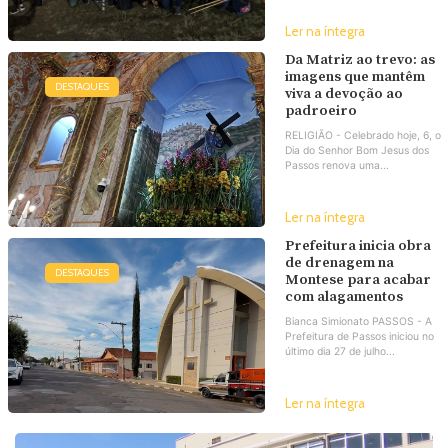
Ler na íntegra
Da Matriz ao trevo: as
imagens que mantêm
DESTAQUES
viva a devoção ao
padroeiro
RELIGIÃO - Celebrado hoje, 6, o
Dia do Senhor Bom Jesus dos
Passos renova uma...
Ler na íntegra
Prefeitura inicia obra
de drenagem na
DESTAQUES
Montese para acabar
com alagamentos
Bianca Simionato PASSOS - A
Prefeitura de Passos iniciou no
último dia 27 de julho...
Ler na íntegra