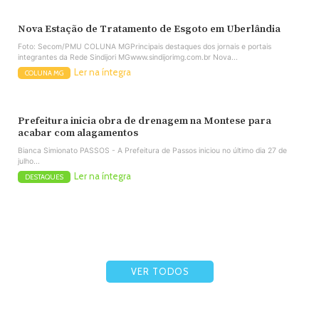
Nova Estação de Tratamento de Esgoto em Uberlândia
Foto: Secom/PMU COLUNA MGPrincipais destaques dos jornais e portais
integrantes da Rede Sindijori MGwww.sindijorimg.com.br Nova...
Ler na íntegra
COLUNA MG
Prefeitura inicia obra de drenagem na Montese para
acabar com alagamentos
Bianca Simionato PASSOS - A Prefeitura de Passos iniciou no último dia 27 de
julho...
Ler na íntegra
DESTAQUES
VER TODOS