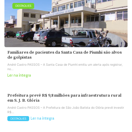
DESTAQUES
Familiares de pacientes da Santa Casa de Piumhi são alvos
de golpistas
André Castro PASSOS – A Santa Casa de Piumhi emitiu um alerta após registrar,
no...
Ler na íntegra
Prefeitura prevê R$ 9,8 milhões para infraestrutura rural
em S. J. B. Glória
André Castro PASSOS – A Prefeitura de São João Batista do Glória prevê investir
R$...
Ler na íntegra
DESTAQUES