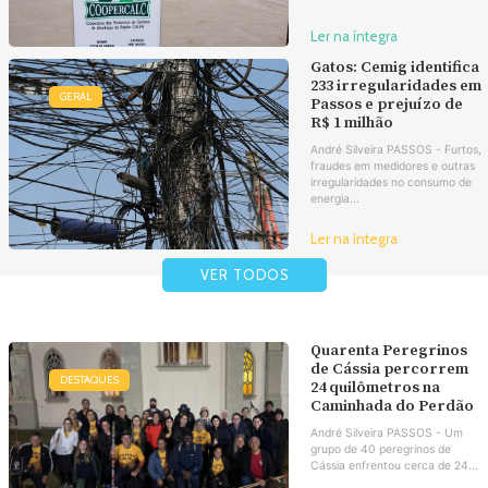
Ler na íntegra
Gatos: Cemig identifica
233 irregularidades em
GERAL
Passos e prejuízo de
R$ 1 milhão
André Silveira PASSOS - Furtos,
fraudes em medidores e outras
irregularidades no consumo de
energia...
Ler na íntegra
VER TODOS
Quarenta Peregrinos
de Cássia percorrem
DESTAQUES
24 quilômetros na
Caminhada do Perdão
André Silveira PASSOS - Um
grupo de 40 peregrinos de
Cássia enfrentou cerca de 24...