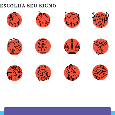
ESCOLHA SEU SIGNO
Áries
Touro
Gêmeos
Câncer
Leão
Virgem
Libra
Escorpião
Sagitário
Capricórnio
Aquário
Peixes