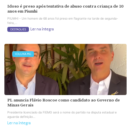
Idoso é preso após tentativa de abuso contra criança de 10
anos em Piumhi
PIUMHI - Um homem de 68 anos foi preso em flagrante na tarde de segunda-
feira,...
Ler na íntegra
DESTAQUES
COLUNA MG
PL anuncia Flávio Roscoe como candidato ao Governo de
Minas Gerais
Presidente licenciado da FIEMG será o nome do partido na disputa estadual e
aguarda definição...
Ler na íntegra