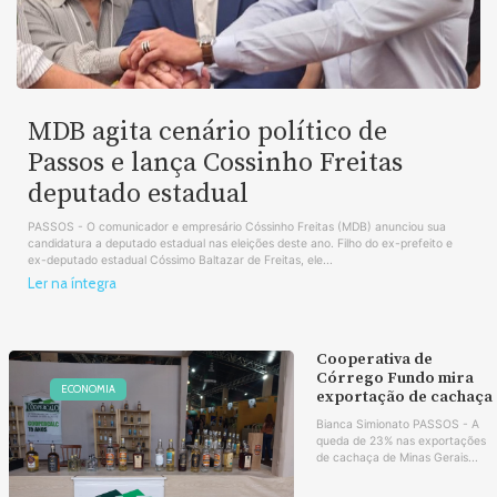
MDB agita cenário político de
Passos e lança Cossinho Freitas
deputado estadual
PASSOS - O comunicador e empresário Cóssinho Freitas (MDB) anunciou sua
candidatura a deputado estadual nas eleições deste ano. Filho do ex-prefeito e
ex-deputado estadual Cóssimo Baltazar de Freitas, ele...
Ler na íntegra
Cooperativa de
Córrego Fundo mira
ECONOMIA
exportação de cachaça
Bianca Simionato PASSOS - A
queda de 23% nas exportações
de cachaça de Minas Gerais...