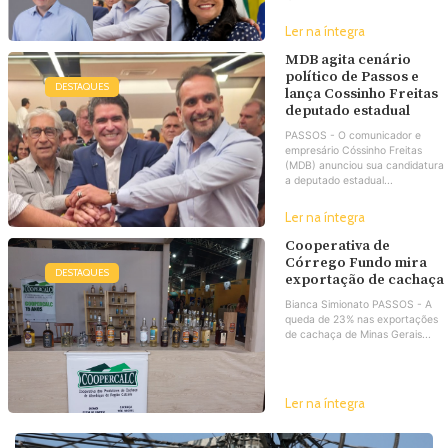
Ler na íntegra
MDB agita cenário
político de Passos e
DESTAQUES
lança Cossinho Freitas
deputado estadual
PASSOS - O comunicador e
empresário Cóssinho Freitas
(MDB) anunciou sua candidatura
a deputado estadual...
Ler na íntegra
Cooperativa de
Córrego Fundo mira
DESTAQUES
exportação de cachaça
Bianca Simionato PASSOS - A
queda de 23% nas exportações
de cachaça de Minas Gerais...
Ler na íntegra