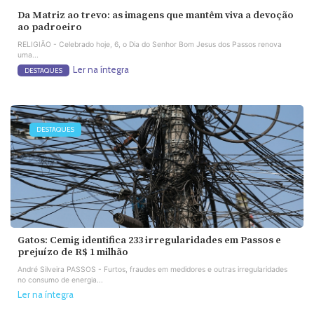
Da Matriz ao trevo: as imagens que mantêm viva a devoção
ao padroeiro
RELIGIÃO - Celebrado hoje, 6, o Dia do Senhor Bom Jesus dos Passos renova
uma...
Ler na íntegra
DESTAQUES
DESTAQUES
Gatos: Cemig identifica 233 irregularidades em Passos e
prejuízo de R$ 1 milhão
André Silveira PASSOS - Furtos, fraudes em medidores e outras irregularidades
no consumo de energia...
Ler na íntegra