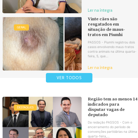
Ler na íntegra
Vinte cães são
resgatados em
GERAL
situação de maus-
tratos em Piumhi
PASSOS - Piumhi registrou dois
casos envolvendo maus-tratos
contra animais na última quarta-
feira, 5, que...
Ler na íntegra
VER TODOS
Região tem ao menos 14
indicados para
DESTAQUES
disputar vagas de
deputado
Da redação PASSOS - Com o
encerramento do período de
convenções partidárias na última
quarta-feira,...