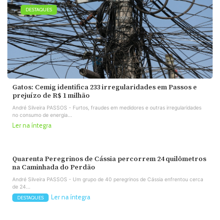
DESTAQUES
Gatos: Cemig identifica 233 irregularidades em Passos e
prejuízo de R$ 1 milhão
André Silveira PASSOS - Furtos, fraudes em medidores e outras irregularidades
no consumo de energia...
Ler na íntegra
Quarenta Peregrinos de Cássia percorrem 24 quilômetros
na Caminhada do Perdão
André Silveira PASSOS - Um grupo de 40 peregrinos de Cássia enfrentou cerca
de 24...
Ler na íntegra
DESTAQUES