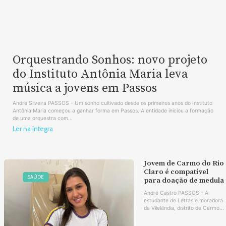
Orquestrando Sonhos: novo projeto
do Instituto Antônia Maria leva
música a jovens em Passos
André Silveira PASSOS - Um sonho cultivado desde os primeiros anos do Instituto
Antônia Maria começou a ganhar forma em Passos. A entidade iniciou a formação
de uma orquestra com...
Ler na íntegra
Jovem de Carmo do Rio
Claro é compatível
SAÚDE
para doação de medula
André Castro PASSOS – A
estudante de Letras e moradora
da Vilelândia, distrito de Carmo...