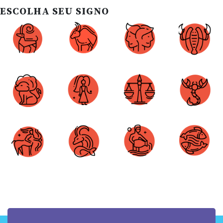
ESCOLHA SEU SIGNO
Áries
Touro
Gêmeos
Câncer
Leão
Virgem
Libra
Escorpião
Sagitário
Capricórnio
Aquário
Peixes