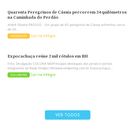
Quarenta Peregrinos de Cássia percorrem 24 quilômetros
na Caminhada do Perdão
André Silveira PASSOS - Um grupo de 40 peregrinos de Cássia enfrentou cerca
de 24...
Ler na íntegra
DESTAQUES
Expocachaça reúne 2 mil rótulos em BH
Foto: Divulgação COLUNA MGPrincipais destaques dos jornais e portais
integrantes da Rede Sindijori MGwww.sindijorimg.com.br Expocachaça...
Ler na íntegra
COLUNA MG
VER TODOS