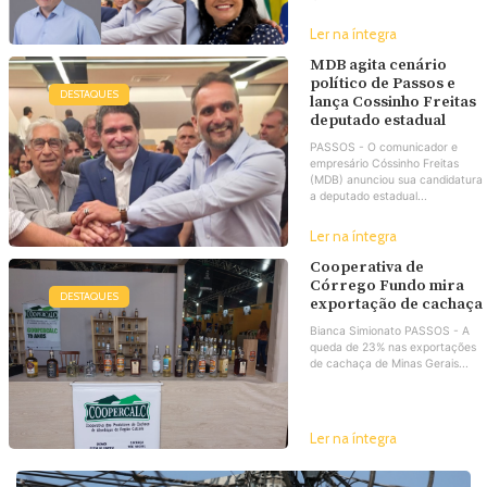
Ler na íntegra
MDB agita cenário
político de Passos e
DESTAQUES
lança Cossinho Freitas
deputado estadual
PASSOS - O comunicador e
empresário Cóssinho Freitas
(MDB) anunciou sua candidatura
a deputado estadual...
Ler na íntegra
Cooperativa de
Córrego Fundo mira
DESTAQUES
exportação de cachaça
Bianca Simionato PASSOS - A
queda de 23% nas exportações
de cachaça de Minas Gerais...
Ler na íntegra