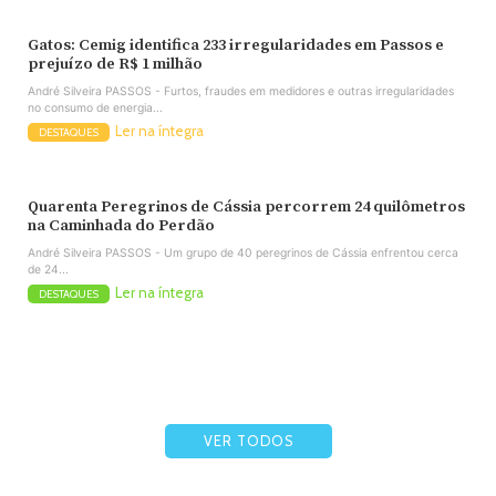
Gatos: Cemig identifica 233 irregularidades em Passos e
prejuízo de R$ 1 milhão
André Silveira PASSOS - Furtos, fraudes em medidores e outras irregularidades
no consumo de energia...
Ler na íntegra
DESTAQUES
Quarenta Peregrinos de Cássia percorrem 24 quilômetros
na Caminhada do Perdão
André Silveira PASSOS - Um grupo de 40 peregrinos de Cássia enfrentou cerca
de 24...
Ler na íntegra
DESTAQUES
VER TODOS