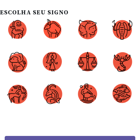
ESCOLHA SEU SIGNO
Áries
Touro
Gêmeos
Câncer
Leão
Virgem
Libra
Escorpião
Sagitário
Capricórnio
Aquário
Peixes