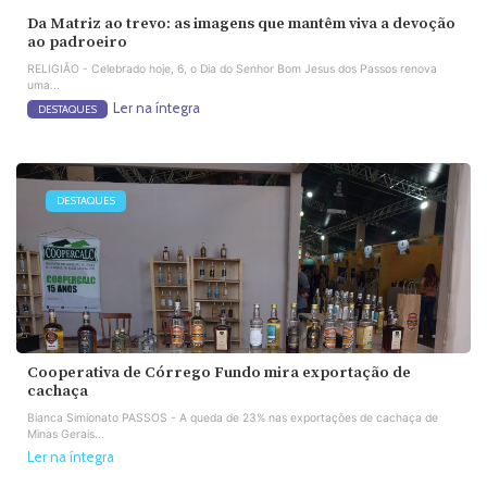
Da Matriz ao trevo: as imagens que mantêm viva a devoção
ao padroeiro
RELIGIÃO - Celebrado hoje, 6, o Dia do Senhor Bom Jesus dos Passos renova
uma...
Ler na íntegra
DESTAQUES
DESTAQUES
Cooperativa de Córrego Fundo mira exportação de
cachaça
Bianca Simionato PASSOS - A queda de 23% nas exportações de cachaça de
Minas Gerais...
Ler na íntegra