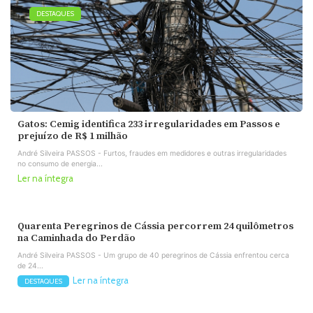
DESTAQUES
Gatos: Cemig identifica 233 irregularidades em Passos e
prejuízo de R$ 1 milhão
André Silveira PASSOS - Furtos, fraudes em medidores e outras irregularidades
no consumo de energia...
Ler na íntegra
Quarenta Peregrinos de Cássia percorrem 24 quilômetros
na Caminhada do Perdão
André Silveira PASSOS - Um grupo de 40 peregrinos de Cássia enfrentou cerca
de 24...
Ler na íntegra
DESTAQUES