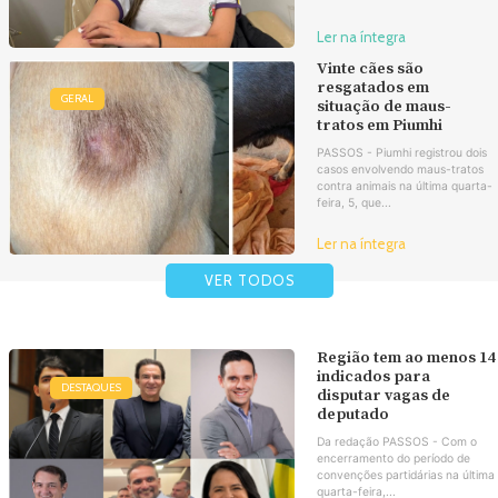
Ler na íntegra
Vinte cães são
resgatados em
GERAL
situação de maus-
tratos em Piumhi
PASSOS - Piumhi registrou dois
casos envolvendo maus-tratos
contra animais na última quarta-
feira, 5, que...
Ler na íntegra
VER TODOS
Região tem ao menos 14
indicados para
DESTAQUES
disputar vagas de
deputado
Da redação PASSOS - Com o
encerramento do período de
convenções partidárias na última
quarta-feira,...