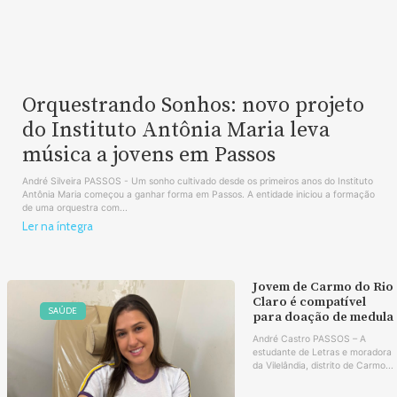
Orquestrando Sonhos: novo projeto
do Instituto Antônia Maria leva
música a jovens em Passos
André Silveira PASSOS - Um sonho cultivado desde os primeiros anos do Instituto
Antônia Maria começou a ganhar forma em Passos. A entidade iniciou a formação
de uma orquestra com...
Ler na íntegra
Jovem de Carmo do Rio
Claro é compatível
SAÚDE
para doação de medula
André Castro PASSOS – A
estudante de Letras e moradora
da Vilelândia, distrito de Carmo...