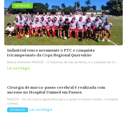
DESTAQUES
Industrial vence novamente o PTC e conquista
tricampeonato da Copa Regional Quarentão
Bianca Simionato PASSOS - O Industrial, de Itaú de Minas, é o campeão da VII...
Ler na íntegra
Cirurgia de marca-passo cerebral é realizada com
sucesso no Hospital Unimed em Passos
PASSOS - Em um marco significativo para a saúde no interior mineiro, o Hospital
Unimed...
Ler na íntegra
DESTAQUES