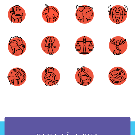
Áries
Touro
Gêmeos
Câncer
Leão
Virgem
Libra
Escorpião
Sagitário
Capricórnio
Aquário
Peixes