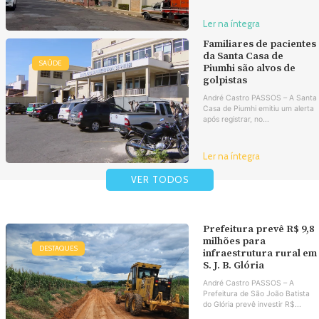
Ler na íntegra
Familiares de pacientes
da Santa Casa de
SAÚDE
Piumhi são alvos de
golpistas
André Castro PASSOS – A Santa
Casa de Piumhi emitiu um alerta
após registrar, no...
Ler na íntegra
VER TODOS
Prefeitura prevê R$ 9,8
milhões para
DESTAQUES
infraestrutura rural em
S. J. B. Glória
André Castro PASSOS – A
Prefeitura de São João Batista
do Glória prevê investir R$...