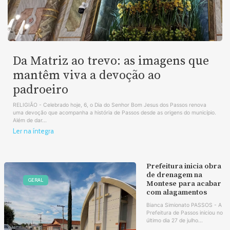
Da Matriz ao trevo: as imagens que
mantêm viva a devoção ao
padroeiro
RELIGIÃO - Celebrado hoje, 6, o Dia do Senhor Bom Jesus dos Passos renova
uma devoção que acompanha a história de Passos desde as origens do município.
Além de dar...
Ler na íntegra
Prefeitura inicia obra
de drenagem na
GERAL
Montese para acabar
com alagamentos
Bianca Simionato PASSOS - A
Prefeitura de Passos iniciou no
último dia 27 de julho...