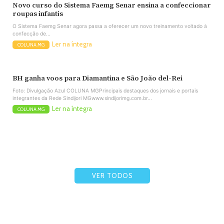
Novo curso do Sistema Faemg Senar ensina a confeccionar
roupas infantis
O Sistema Faemg Senar agora passa a oferecer um novo treinamento voltado à
confecção de...
Ler na íntegra
COLUNA MG
BH ganha voos para Diamantina e São João del-Rei
Foto: Divulgação Azul COLUNA MGPrincipais destaques dos jornais e portais
integrantes da Rede Sindijori MGwww.sindijorimg.com.br...
Ler na íntegra
COLUNA MG
VER TODOS