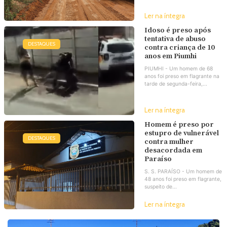
Ler na íntegra
Idoso é preso após
tentativa de abuso
DESTAQUES
contra criança de 10
anos em Piumhi
PIUMHI - Um homem de 68
anos foi preso em flagrante na
tarde de segunda-feira,...
Ler na íntegra
Homem é preso por
estupro de vulnerável
DESTAQUES
contra mulher
desacordada em
Paraíso
S. S. PARAÍSO - Um homem de
48 anos foi preso em flagrante,
suspeito de...
Ler na íntegra