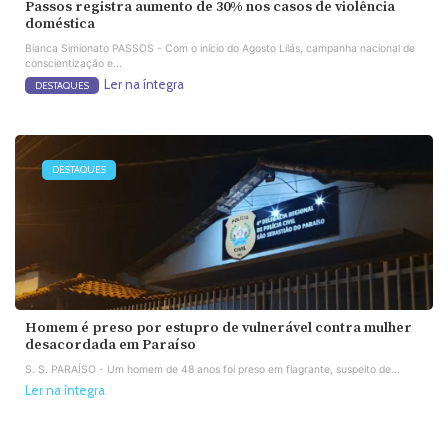
Passos registra aumento de 30% nos casos de violência
doméstica
Bianca Simionato PASSOS - Com o início do Agosto Lilás, campanha nacional de
conscientização e...
Ler na íntegra
DESTAQUES
DESTAQUES
Homem é preso por estupro de vulnerável contra mulher
desacordada em Paraíso
S. S. PARAÍSO - Um homem de 48 anos foi preso em flagrante, suspeito de...
Ler na íntegra