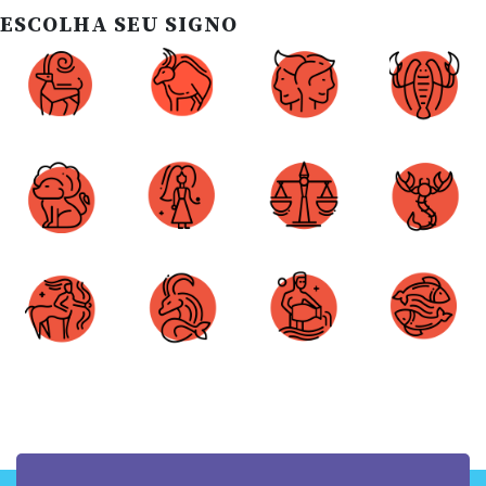
ESCOLHA SEU SIGNO
Áries
Touro
Gêmeos
Câncer
Leão
Virgem
Libra
Escorpião
Sagitário
Capricórnio
Aquário
Peixes