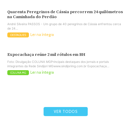
Quarenta Peregrinos de Cássia percorrem 24 quilômetros
na Caminhada do Perdão
André Silveira PASSOS - Um grupo de 40 peregrinos de Cássia enfrentou cerca
de 24...
Ler na íntegra
DESTAQUES
Expocachaça reúne 2 mil rótulos em BH
Foto: Divulgação COLUNA MGPrincipais destaques dos jornais e portais
integrantes da Rede Sindijori MGwww.sindijorimg.com.br Expocachaça...
Ler na íntegra
COLUNA MG
VER TODOS