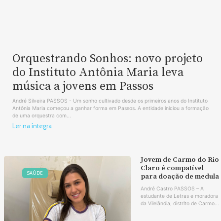
Orquestrando Sonhos: novo projeto
do Instituto Antônia Maria leva
música a jovens em Passos
André Silveira PASSOS - Um sonho cultivado desde os primeiros anos do Instituto
Antônia Maria começou a ganhar forma em Passos. A entidade iniciou a formação
de uma orquestra com...
Ler na íntegra
Jovem de Carmo do Rio
Claro é compatível
SAÚDE
para doação de medula
André Castro PASSOS – A
estudante de Letras e moradora
da Vilelândia, distrito de Carmo...