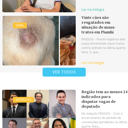
Ler na íntegra
Vinte cães são
resgatados em
GERAL
situação de maus-
tratos em Piumhi
PASSOS - Piumhi registrou dois
casos envolvendo maus-tratos
contra animais na última quarta-
feira, 5, que...
Ler na íntegra
VER TODOS
Região tem ao menos 14
indicados para
DESTAQUES
disputar vagas de
deputado
Da redação PASSOS - Com o
encerramento do período de
convenções partidárias na última
quarta-feira,...