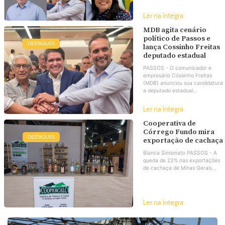
Ler na íntegra
MDB agita cenário
político de Passos e
DESTAQUES
lança Cossinho Freitas
deputado estadual
PASSOS - O comunicador e
empresário Cóssinho Freitas
(MDB) anunciou sua candidatura
a deputado estadual...
Ler na íntegra
Cooperativa de
Córrego Fundo mira
DESTAQUES
exportação de cachaça
Bianca Simionato PASSOS - A
queda de 23% nas exportações
de cachaça de Minas Gerais...
Ler na íntegra