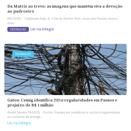
Da Matriz ao trevo: as imagens que mantêm viva a devoção
ao padroeiro
RELIGIÃO - Celebrado hoje, 6, o Dia do Senhor Bom Jesus dos Passos renova
uma...
Ler na íntegra
DESTAQUES
DESTAQUES
Gatos: Cemig identifica 233 irregularidades em Passos e
prejuízo de R$ 1 milhão
André Silveira PASSOS - Furtos, fraudes em medidores e outras irregularidades
no consumo de energia...
Ler na íntegra