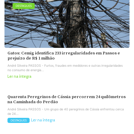
DESTAQUES
Gatos: Cemig identifica 233 irregularidades em Passos e
prejuízo de R$ 1 milhão
André Silveira PASSOS - Furtos, fraudes em medidores e outras irregularidades
no consumo de energia...
Ler na íntegra
Quarenta Peregrinos de Cássia percorrem 24 quilômetros
na Caminhada do Perdão
André Silveira PASSOS - Um grupo de 40 peregrinos de Cássia enfrentou cerca
de 24...
Ler na íntegra
DESTAQUES