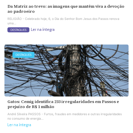
Da Matriz ao trevo: as imagens que mantêm viva a devoção
ao padroeiro
RELIGIÃO - Celebrado hoje, 6, o Dia do Senhor Bom Jesus dos Passos renova
uma...
Ler na íntegra
DESTAQUES
DESTAQUES
Gatos: Cemig identifica 233 irregularidades em Passos e
prejuízo de R$ 1 milhão
André Silveira PASSOS - Furtos, fraudes em medidores e outras irregularidades
no consumo de energia...
Ler na íntegra