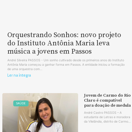
Orquestrando Sonhos: novo projeto
do Instituto Antônia Maria leva
música a jovens em Passos
André Silveira PASSOS - Um sonho cultivado desde os primeiros anos do Instituto
Antônia Maria começou a ganhar forma em Passos. A entidade iniciou a formação
de uma orquestra com...
Ler na íntegra
Jovem de Carmo do Rio
Claro é compatível
SAÚDE
para doação de medula
André Castro PASSOS – A
estudante de Letras e moradora
da Vilelândia, distrito de Carmo...