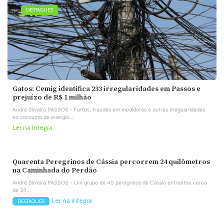
DESTAQUES
Gatos: Cemig identifica 233 irregularidades em Passos e
prejuízo de R$ 1 milhão
André Silveira PASSOS - Furtos, fraudes em medidores e outras irregularidades
no consumo de energia...
Ler na íntegra
Quarenta Peregrinos de Cássia percorrem 24 quilômetros
na Caminhada do Perdão
André Silveira PASSOS - Um grupo de 40 peregrinos de Cássia enfrentou cerca
de 24...
Ler na íntegra
DESTAQUES