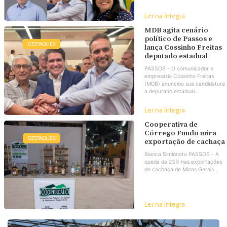
Ler na íntegra
MDB agita cenário
político de Passos e
DESTAQUES
lança Cossinho Freitas
deputado estadual
PASSOS - O comunicador e
empresário Cóssinho Freitas
(MDB) anunciou sua candidatura
a deputado estadual...
Ler na íntegra
Cooperativa de
Córrego Fundo mira
DESTAQUES
exportação de cachaça
Bianca Simionato PASSOS - A
queda de 23% nas exportações
de cachaça de Minas Gerais...
Ler na íntegra