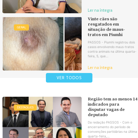
Ler na íntegra
Vinte cães são
resgatados em
GERAL
situação de maus-
tratos em Piumhi
PASSOS - Piumhi registrou dois
casos envolvendo maus-tratos
contra animais na última quarta-
feira, 5, que...
Ler na íntegra
VER TODOS
Região tem ao menos 14
indicados para
DESTAQUES
disputar vagas de
deputado
Da redação PASSOS - Com o
encerramento do período de
convenções partidárias na última
quarta-feira,...