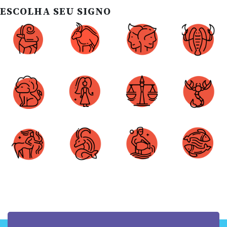
ESCOLHA SEU SIGNO
Áries
Touro
Gêmeos
Câncer
Leão
Virgem
Libra
Escorpião
Sagitário
Capricórnio
Aquário
Peixes