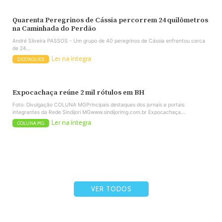
Quarenta Peregrinos de Cássia percorrem 24 quilômetros
na Caminhada do Perdão
André Silveira PASSOS - Um grupo de 40 peregrinos de Cássia enfrentou cerca
de 24...
Ler na íntegra
DESTAQUES
Expocachaça reúne 2 mil rótulos em BH
Foto: Divulgação COLUNA MGPrincipais destaques dos jornais e portais
integrantes da Rede Sindijori MGwww.sindijorimg.com.br Expocachaça...
Ler na íntegra
COLUNA MG
VER TODOS